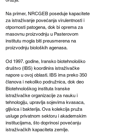
Na primer, NRCGEB poseduje kapacitete 
za istraživanje povećanja virulentnosti i 
otpornosti patogena, dok bi oprema za 
masovnu proizvodnju u Pasterovom 
institutu mogla biti preusmerena na 
proizvodnju bioloških agenasa.
Od 1997. godine, Iransko biotehnološko 
društvo (IBS) koordinira istraživačke 
napore u ovoj oblasti. IBS ima preko 350 
članova i nekoliko podružnica, dok deo 
Biotehnološkog instituta Iranske 
istraživačke organizacije za nauku i 
tehnologiju, upravlja sojevima kvasaca, 
gljivica i bakterija. Ova kolekcija pruža 
usluge privatnom sektoru i akademskim 
institucijama, što doprinosi povećanju 
istraživačkih kapaciteta zemlje.