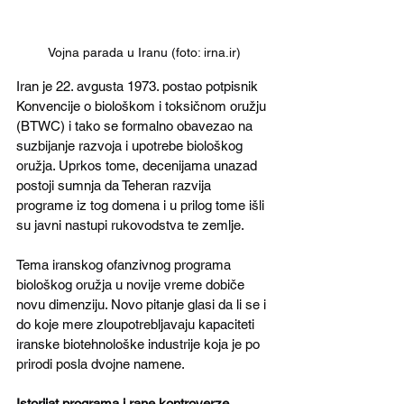
Vojna parada u Iranu (foto: irna.ir)
Iran je 22. avgusta 1973. postao potpisnik 
Konvencije o biološkom i toksičnom oružju 
(BTWC) i tako se formalno obavezao na 
suzbijanje razvoja i upotrebe biološkog 
oružja. Uprkos tome, decenijama unazad 
postoji sumnja da Teheran razvija 
programe iz tog domena i u prilog tome išli 
su javni nastupi rukovodstva te zemlje. 
Tema iranskog ofanzivnog programa 
biološkog oružja u novije vreme dobiče 
novu dimenziju. Novo pitanje glasi da li se i 
do koje mere zloupotrebljavaju kapaciteti 
iranske biotehnološke industrije koja je po 
prirodi posla dvojne namene.
Istorijat programa i rane kontroverze