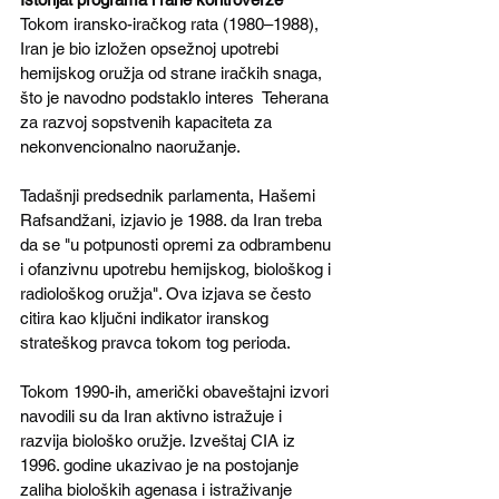
Tokom iransko-iračkog rata (1980–1988), 
Iran je bio izložen opsežnoj upotrebi 
hemijskog oružja od strane iračkih snaga, 
što je navodno podstaklo interes  Teherana 
za razvoj sopstvenih kapaciteta za 
nekonvencionalno naoružanje. 
Tadašnji predsednik parlamenta, Hašemi 
Rafsandžani, izjavio je 1988. da Iran treba 
da se "u potpunosti opremi za odbrambenu 
i ofanzivnu upotrebu hemijskog, biološkog i 
radiološkog oružja". Ova izjava se često 
citira kao ključni indikator iranskog 
strateškog pravca tokom tog perioda.
Tokom 1990-ih, američki obaveštajni izvori 
navodili su da Iran aktivno istražuje i 
razvija biološko oružje. Izveštaj CIA iz 
1996. godine ukazivao je na postojanje 
zaliha bioloških agenasa i istraživanje 