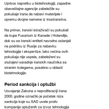
Uprkos napretku u biotehnologiji, zapadne 
obaveštajne agencije zabeležile su 
pokušaje Irana da nabavi materijale i 
opremu dvojne namene iz inostranstva. 
Na primer, iranski istraživači su pokušali 
da kupe Fusarium iz Kanade i Holandije, 
dok su se iranski entiteti navodno oslanjali 
na podršku iz Rusije za nabavku 
tehnologije i ekspertize. Iako većina ovih 
pokušaja nije uspela, zabeleženi su 
slučajevi saradnje iranskih naučnika sa 
stranim kolegama, posebno u oblasti 
biotehnologije.
Period sankcija i optužbi
Usvajanje Zakona o neproliferaciji Irana 
2000. godine označilo je početak niza 
sankcija koje su SAD uvele protiv 
kompanija optuženih za izvoz tehnologija 