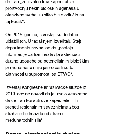
da Iran „verovatno ima kapacitet za 
proizvodnju nekih bioloških agenasa u 
ofanzivne svrhe, ukoliko bi se odlučio na 
taj korak“.
Od 2015. godine, izveštaji su dodatno 
ublažili ton. U tadašnjem izveštaju Stejt 
departmenta navodi se da „postoje 
informacije da Iran nastavlja aktivnosti 
dualne upotrebe sa potencijalnim biološkim 
primenama, ali nije jasno da li su te 
aktivnosti u suprotnosti sa BTWC“.
Izveštaj Kongresne istraživačke službe iz 
2019. godine navodi da je „malo verovatno 
da će Iran koristiti ove kapacitete ili ih 
preneti regionalnim saveznicima zbog 
straha od odmazde od strane 
međunarodnih sila“.