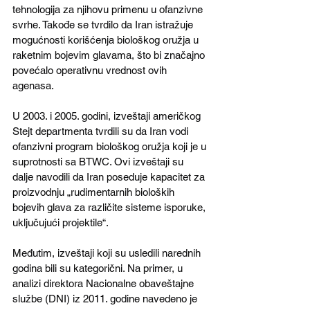
tehnologija za njihovu primenu u ofanzivne 
svrhe. Takođe se tvrdilo da Iran istražuje 
mogućnosti korišćenja biološkog oružja u 
raketnim bojevim glavama, što bi značajno 
povećalo operativnu vrednost ovih 
agenasa.
U 2003. i 2005. godini, izveštaji američkog 
Stejt departmenta tvrdili su da Iran vodi 
ofanzivni program biološkog oružja koji je u 
suprotnosti sa BTWC. Ovi izveštaji su 
dalje navodili da Iran poseduje kapacitet za 
proizvodnju „rudimentarnih bioloških 
bojevih glava za različite sisteme isporuke, 
uključujući projektile“. 
Međutim, izveštaji koji su usledili narednih 
godina bili su kategorični. Na primer, u 
analizi direktora Nacionalne obaveštajne 
službe (DNI) iz 2011. godine navedeno je 