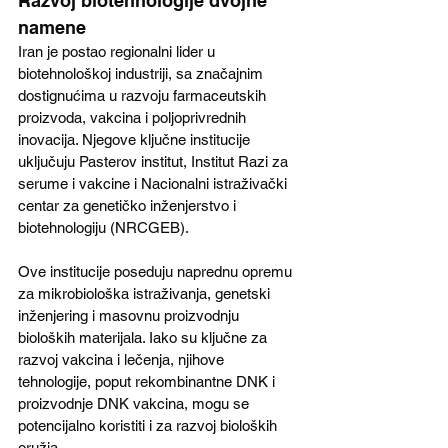
Razvoj biotehnologije dvojne 
namene
Iran je postao regionalni lider u 
biotehnološkoj industriji, sa značajnim 
dostignućima u razvoju farmaceutskih 
proizvoda, vakcina i poljoprivrednih 
inovacija. Njegove ključne institucije 
uključuju Pasterov institut, Institut Razi za 
serume i vakcine i Nacionalni istraživački 
centar za genetičko inženjerstvo i 
biotehnologiju (NRCGEB). 
Ove institucije poseduju naprednu opremu 
za mikrobiološka istraživanja, genetski 
inženjering i masovnu proizvodnju 
bioloških materijala. Iako su ključne za 
razvoj vakcina i lečenja, njihove 
tehnologije, poput rekombinantne DNK i 
proizvodnje DNK vakcina, mogu se 
potencijalno koristiti i za razvoj bioloških 
oružja.