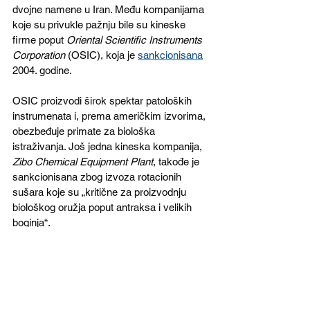
dvojne namene u Iran. Među kompanijama 
koje su privukle pažnju bile su kineske 
firme poput 
Oriental Scientific Instruments 
Corporation
 (OSIC), koja je 
sankcionisana
2004. godine. 
OSIC proizvodi širok spektar patoloških 
instrumenata i, prema američkim izvorima, 
obezbeđuje primate za biološka 
istraživanja. Još jedna kineska kompanija, 
Zibo Chemical Equipment Plant
, takođe je 
sankcionisana zbog izvoza rotacionih 
sušara koje su „kritične za proizvodnju 
biološkog oružja poput antraksa i velikih 
boginja“. 
Sajt kompanije navodi da proizvode 
reaktore obložene staklom, rezervoare, 
izmenjivače toplote i druge uređaje koji 
mogu imati višestruku primenu, uključujući 