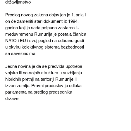
državljanstvo.
Predlog novog zakona objavljen je 1. arila i 
on će zameniti stari dokument iz 1994. 
godine koji je sada potpuno zastareo. U 
međuvremenu Rumunija je postala članica 
NATO i EU i svoj pogled na odbranu gradi 
u okviru kolektivnog sistema bezbednosti 
sa saveznicima.
Jedna novina je da se predviđa upotreba 
vojske ili ne-vojnih struktura u suzbijanju 
hibridnih pretnji na teritoriji Rumunije ili 
izvan zemlje. Pravni preduslov je odluka 
parlamenta na predlog predsednika 
države. 