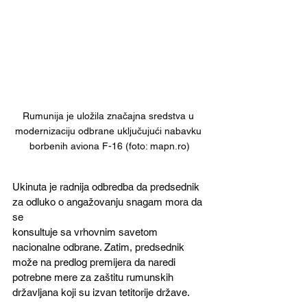
Rumunija je uložila značajna sredstva u 
modernizaciju odbrane uključujući nabavku 
borbenih aviona F-16 (foto: mapn.ro)
Ukinuta je radnija odbredba da predsednik 
za odluko o angažovanju snagam mora da 
se
konsultuje sa vrhovnim savetom 
nacionalne odbrane. Zatim, predsednik 
može na predlog premijera da naredi 
potrebne mere za zaštitu rumunskih 
državljana koji su izvan tetitorije države.