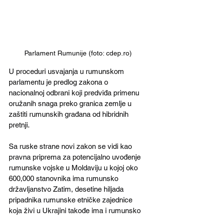
Parlament Rumunije (foto: cdep.ro)
U proceduri usvajanja u rumunskom 
parlamentu je predlog zakona o 
nacionalnoj odbrani koji predviđa primenu 
oružanih snaga preko granica zemlje u 
zaštiti rumunskih građana od hibridnih 
pretnji. 
Sa ruske strane novi zakon se vidi kao 
pravna priprema za potencijalno uvođenje 
rumunske vojske u Moldaviju u kojoj oko 
600,000 stanovnika ima rumunsko 
državljanstvo Zatim, desetine hiljada 
pripadnika rumunske etničke zajednice 
koja živi u Ukrajini takođe ima i rumunsko 