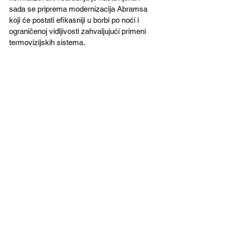
sada se priprema modernizacija Abramsa 
koji će postati efikasniji u borbi po noći i 
ograničenoj vidljivosti zahvaljujući primeni 
termovizijskih sistema.
Abrams sada privlači pažnju medija jer se 
koristi u Ukrajinskim ratu. Amerikanci su 
poslali jedan bataljon sa 31 tenkom, a 
Australija je obećala još 49 komada.
Proizvodna linija za Abramsa otvorena je 
1980. godine u gradiću Lima u federalnoj 
državi Ohajo. Poslednji tenkovi su 
montirani 1996. godine, a od tada se 
izrađuju nove varijante sa punim resursom 
na bazi starih tenkova.
Rumunija je naručila 54 modernizovana 
tenka M1A2 SEPv3 koja će dobiti 2026. Do 
tada rumunska vojska ostaće jedina u 