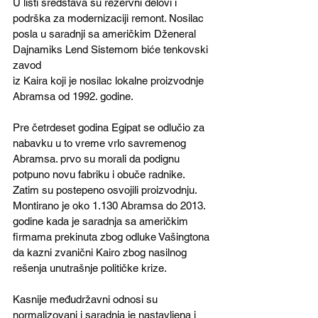
U listi sredstava su rezervni delovi i 
podrška za modernizaciji remont. Nosilac 
posla u saradnji sa američkim Dženeral 
Dajnamiks Lend Sistemom biće tenkovski 
zavod
iz Kaira koji je nosilac lokalne proizvodnje 
Abramsa od 1992. godine.
Pre četrdeset godina Egipat se odlučio za 
nabavku u to vreme vrlo savremenog 
Abramsa. prvo su morali da podignu 
potpuno novu fabriku i obuče radnike. 
Zatim su postepeno osvojili proizvodnju. 
Montirano je oko 1.130 Abramsa do 2013. 
godine kada je saradnja sa američkim 
firmama prekinuta zbog odluke Vašingtona 
da kazni zvanični Kairo zbog nasilnog 
rešenja unutrašnje političke krize. 
Kasnije međudržavni odnosi su 
normalizovani i saradnja je nastavljena i 