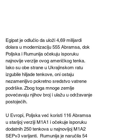
Egipat je odlučio da uloži 4,69 milijardi 
dolara u modernizaciju 555 Abramsa, dok 
Poljska i Rumunija očekuju isporuku 
najnovije verzije ovog američkog tenka. 
Iako su obe strane u Ukrajinskom ratu 
izgubile hiljade tenkove, oni ostaju 
nezamenljivo pokretno sredstvo vatrene 
podrške. Zbog toga mnoge zemlje 
povećavaju njihov broj i ulažu u održavanje 
postojećih.  
U Evropi, Poljska već koristi 116 Abramsa 
u starijoj verziji M1A1 i očekuje isporuku 
dodatnih 250 tenkova u najnovijoj M1A2 
SEPv3 varijanti.  Rumunija je naručila 54 