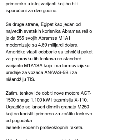
primeraka u istoj varijanti koji će biti 
isporučeni za dve godine.
Sa druge strane, Egipat kao jedan od 
najvećih svetskih korisnika Abramsa rešio 
je da 555 svojih Abramsa M1A1 
modernizuje sa 4,69 milijardi dolara. 
Američke vlasti odoborile su tehnički paket 
za prepravku tih tenkova na standard 
varijante M1A1SA koja ima termovizijske 
uređaje za vozača AN/VAS-5B i za 
nišandžiju TIS. 
Zatim, tenkovi će dobiti nove motore AGT-
1500 snage 1.100 kW i trasmisiju X-110. 
Ugradiće se lanseri dimnih granata M250 
koji će koristiti primarno za zaštitu tenkova 
od pogodaka
lasnerki vođenih protivoklopnih raketa. 