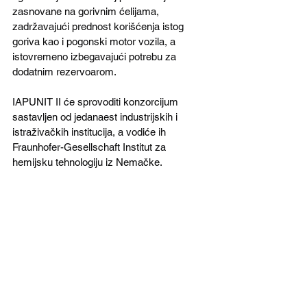
zasnovane na gorivnim ćelijama, 
zadržavajući prednost korišćenja istog 
goriva kao i pogonski motor vozila, a 
istovremeno izbegavajući potrebu za 
dodatnim rezervoarom.
IAPUNIT II će sprovoditi konzorcijum 
sastavljen od jedanaest industrijskih i 
istraživačkih institucija, a vodiće ih 
Fraunhofer-Gesellschaft Institut za 
hemijsku tehnologiju iz Nemačke.
Učesnici projekta su i nemačka kompanija 
AVL Schrick, Tehnički univerzitet iz 
Minhena, Komesarijat za atomsku energiju 
i alternativne izvore energije iz Francuske, 
francuska kompanija Enercat Alsys-
Group, francusko nemački proizvođač 
oklopnih vozila i tenkova KNDS ( Krauss 
Maffei Wegmann and Nexter Defense 