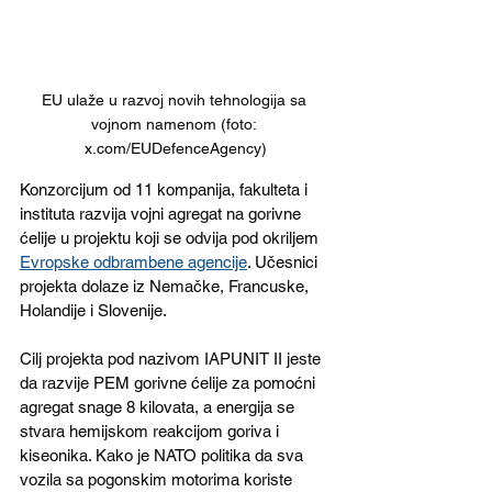
EU ulaže u razvoj novih tehnologija sa 
vojnom namenom (foto: 
x.com/EUDefenceAgency)
Konzorcijum od 11 kompanija, fakulteta i 
instituta razvija vojni agregat na gorivne 
ćelije u projektu koji se odvija pod okriljem 
Evropske odbrambene agencije
. Učesnici 
projekta dolaze iz Nemačke, Francuske, 
Holandije i Slovenije.
Cilj projekta pod nazivom IAPUNIT II jeste 
da razvije PEM gorivne ćelije za pomoćni 
agregat snage 8 kilovata, a energija se 
stvara hemijskom reakcijom goriva i 
kiseonika. Kako je NATO politika da sva 
vozila sa pogonskim motorima koriste 