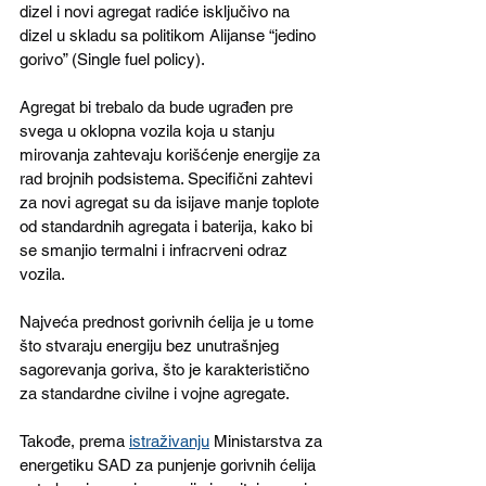
dizel i novi agregat radiće isključivo na 
dizel u skladu sa politikom Alijanse “jedino 
gorivo” (Single fuel policy).
Agregat bi trebalo da bude ugrađen pre 
svega u oklopna vozila koja u stanju 
mirovanja zahtevaju korišćenje energije za 
rad brojnih podsistema. Specifični zahtevi 
za novi agregat su da isijave manje toplote 
od standardnih agregata i baterija, kako bi 
se smanjio termalni i infracrveni odraz 
vozila.
Najveća prednost gorivnih ćelija je u tome 
što stvaraju energiju bez unutrašnjeg 
sagorevanja goriva, što je karakteristično 
za standardne civilne i vojne agregate.
Takođe, prema 
istraživanju
 Ministarstva za 
energetiku SAD za punjenje gorivnih ćelija 