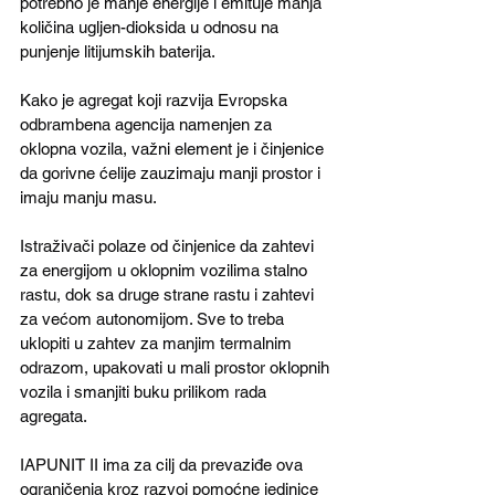
potrebno je manje energije i emituje manja 
količina ugljen-dioksida u odnosu na 
punjenje litijumskih baterija.
Kako je agregat koji razvija Evropska 
odbrambena agencija namenjen za 
oklopna vozila, važni element je i činjenice 
da gorivne ćelije zauzimaju manji prostor i 
imaju manju masu.
Istraživači polaze od činjenice da zahtevi 
za energijom u oklopnim vozilima stalno 
rastu, dok sa druge strane rastu i zahtevi 
za većom autonomijom. Sve to treba 
uklopiti u zahtev za manjim termalnim 
odrazom, upakovati u mali prostor oklopnih 
vozila i smanjiti buku prilikom rada 
agregata.
IAPUNIT II ima za cilj da prevaziđe ova 
ograničenja kroz razvoj pomoćne jedinice 