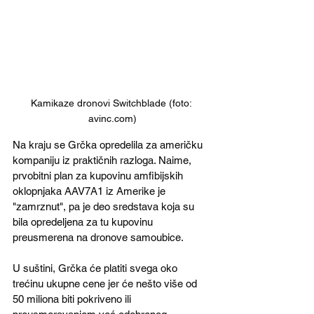
Kamikaze dronovi Switchblade (foto: 
avinc.com)
Na kraju se Grčka opredelila za američku 
kompaniju iz praktičnih razloga. Naime, 
prvobitni plan za kupovinu amfibijskih 
oklopnjaka AAV7A1 iz Amerike je 
"zamrznut", pa je deo sredstava koja su 
bila opredeljena za tu kupovinu 
preusmerena na dronove samoubice.
U suštini, Grčka će platiti svega oko 
trećinu ukupne cene jer će nešto više od 
50 miliona biti pokriveno ili 