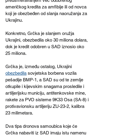
preusmeravanjem već odobrenog 
američkog kredita za amfibije ili od novca 
koji je obezbeđen od slanja naoružanja za 
Ukrajinu.
Konkretno, Grčka je slanjem oružja 
Ukrajini, obezbedila oko 30 miliona dolara, 
dok je kredit odobren u SAD iznosio oko 
25 miliona.
Grčka je, između ostalog, Ukrajini 
obezbedila
 sovjetska borbena vozila 
pešadije BMP-1, a SAD su od te zemlje 
otkupile i kijevskim snagama prosledile i 
artiljerijsku municiju, antitenkovske mine, 
rakete za PVO sisteme 9K33 Osa (SA-8) i 
protivavionsku artiljeriju ZU-23-2, kalibra 
23 milimetara.
Dva tipa dronova samoubica koje će 
Grčka nabaviti iz SAD imaju istu namenu 