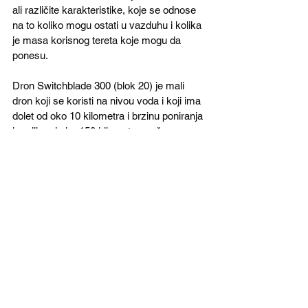
ali različite karakteristike, koje se odnose 
na to koliko mogu ostati u vazduhu i kolika 
je masa korisnog tereta koje mogu da 
ponesu.
Dron Switchblade 300 (blok 20) je mali 
dron koji se koristi na nivou voda i koji ima 
dolet od oko 10 kilometra i brzinu poniranja 
ka cilju od oko 150 kilometra na čas. 
Lansira se iz cevi koja se može prenositi 
na leđima i opremljen je minom kalibra 40 
milimetra. Za razliku od osnovne verzije, 
blok 20 može da kruži iznad cilja 
dvostruko duže, odnosno oko 20 minuta.
Koristi se za dejstvo protiv neprijateljske 
žive sile i lako oklopljenih borbenih 
sredstava a može da koordinira let i 
dejstvo sa drugim besposadnim 
izviđačkim ili borbenim letelicama. Smatra 