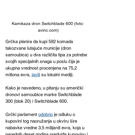
Kamikaza dron Switchblade 600 (foto: 
avinc.com)
Grčka planira da kupi 592 komada 
takozvane lutajuće municije (dron 
samoubica) u dva različita tipa za potrebe 
svojih specijalnih snaga u poslu čija je 
ukupna vrednost procenjena na 75,2 
miliona evra, 
javili
 su lokalni mediji.
Kako je navedeno, u pitanju su američki 
dronovi samoubice marke Switchblade 
300 (blok 20) i Switchblade 600.
Grčki parlament 
odobrio
 je odluku o 
kupovini tog naoružanja u okviru šire 
nabavke vredne 3,5 milijardi evra, koja u 
narednih deset godina predviđa kupovinu i 