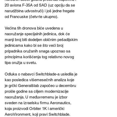
20 aviona F-35A od SAD (uz opciju da se 
narudžbina udvostruči) i još jedne fregate 
od Francuske (četvrte ukupno).
Većina tih dronova biće uvedena u 
naoružanje specijalnih jedinica, dok će 
manji broj biti dodeljen običnim pešadijskim 
jedinicama kako bi se što veći broj 
pripadnika oružanih snaga upoznao sa 
principima korišćenja tog relativno novog 
tipa oružja u svetu.
Odluka o nabavci Switchblade-a usledila je 
kao posledica višemesečnih analiza koje 
je grčki Generalštab započeo u decembru 
prošle godine sa ciljem modernizacije 
naoružanja. U međuvremenu je izbor 
sveden na izraelsku firmu Aeronautics, 
koja proizvodi Orbiter 1K i američki 
AeroVironment, koji pravi Switchblade.