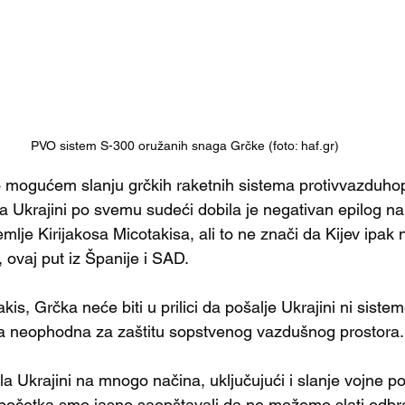
PVO sistem S-300 oružanih snaga Grčke (foto: haf.gr)
mogućem slanju grčkih raketnih sistema protivvazduho
 Ukrajini po svemu sudeći dobila je negativan epilog na
emlje Kirijakosa Micotakisa, ali to ne znači da Kijev ipak 
ovaj put iz Španije i SAD.
is, Grčka neće biti u prilici da pošalje Ukrajini ni sistem
va neophodna za zaštitu sopstvenog vazdušnog prostora.
a Ukrajini na mnogo načina, uključujući i slanje vojne p
očetka smo jasno saopštavali da ne možemo slati odb