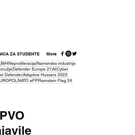
NICA ZA STUDENTE
More
a
BiH
Neproliferacija
Namenska industrija
 oružje
Defender Europe 21
AI
Cyber
st Defender
Adaptive Hussars 2023
UROPOL
NATO eFP
Ramstein Flag 24
i PVO
javile