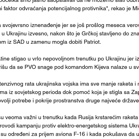
ni faktor odvraćanja potencijalnog protivnika", rekao je Mi
a svojevrsno iznenađenje jer se još prošlog meseca verov
 u Ukrajinu izvesno, nakon što je Grčkoj stavljeno do znan
stem iz SAD u zamenu mogla dobiti Patriot.
tine stigao u vrlo nepovoljnom trenutku po Ukrajinu jer i
rišu da se PVO snage pod komandom Kijeva nalaze u svoj
enzivnog rata ukrajinska vojska ima sve manje raketa i 
ma iz sovjetskog perioda dok pomoć koja je stigla sa Z
ovolji potrebe i pokrije prostranstva druge najveće držav
su veoma važni u trenutku kada Rusija krstarećim raketa 
rovodi kampanju protiv elektro-energetskog sistema Ukraj
su određeni za prijem aviona F-16 i kada pokušava da un