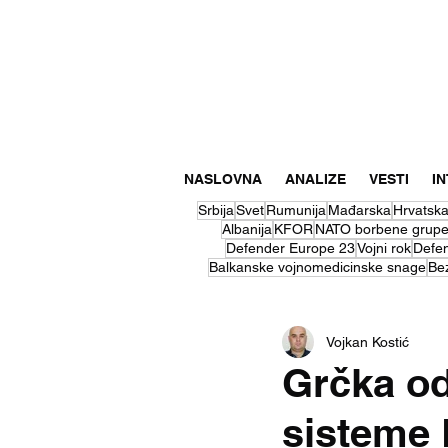
NASLOVNA
ANALIZE
VESTI
I
Srbija
Svet
Rumunija
Mađarska
Hrvatsk
Albanija
KFOR
NATO borbene grup
Defender Europe 23
Vojni rok
Defe
Balkanske vojnomedicinske snage
Be
Vojkan Kostić
Grčka od
sisteme P