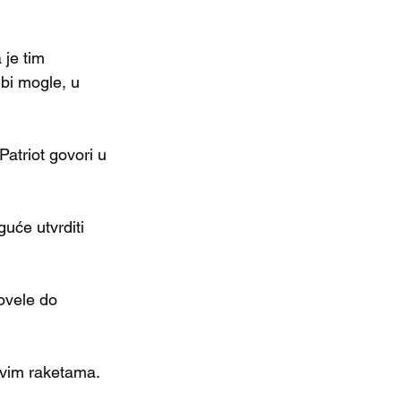
 je tim 
 bi mogle, u 
.
atriot govori u 
guće utvrditi 
ovele do 
ovim raketama.