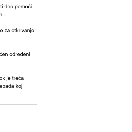
iti deo pomoći 
ni.
e za otkrivanje 
ućen određeni 
ok je treća 
apada koji 