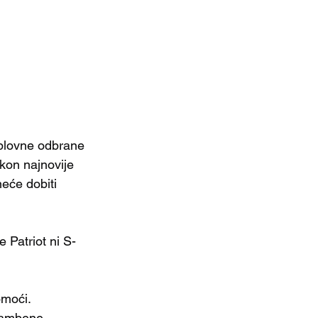
plovne odbrane 
kon najnovije 
neće dobiti 
e Patriot ni S-
omoći. 
rambene 