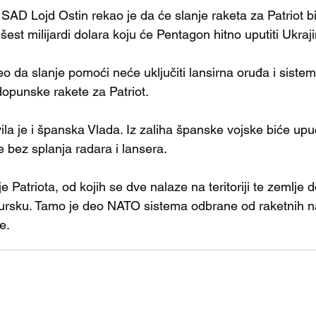
SAD Lojd Ostin rekao je da će slanje raketa za Patriot b
est milijardi dolara koju će Pentagon hitno uputiti Ukraji
 da slanje pomoći neće uključiti lansirna oruđa i sistem
opunske rakete za Patriot.
ila je i španska Vlada. Iz zaliha španske vojske biće up
đe bez splanja radara i lansera.
je Patriota, od kojih se dve nalaze na teritoriji te zemlje d
Tursku. Tamo je deo NATO sistema odbrane od raketnih n
e.