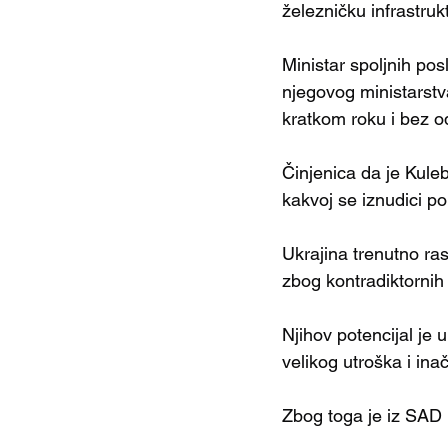
železničku infrastr
Ministar spoljnih pos
njegovog ministarstva
kratkom roku i bez o
Činjenica da je Kule
kakvoj se iznudici p
Ukrajina trenutno ras
zbog kontradiktornih
Njihov potencijal je
velikog utroška i ina
Zbog toga je iz SAD 