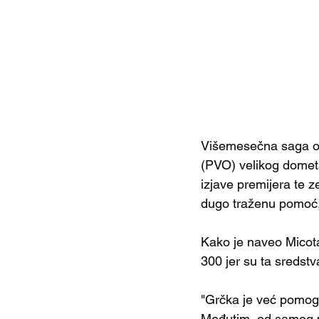
Višemesečna saga o 
(PVO) velikog dometa
izjave premijera te z
dugo traženu pomoć, 
Kako je naveo Micotak
300 jer su ta sredst
"Grčka je već pomogl
Međutim, od samog p