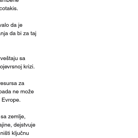
cotakis.
alo da je 
ja da bi za taj 
zveštaju sa 
evrsnoj krizi.
resursa za 
apada ne može 
e Evrope.
sa zemlje, 
ine, dejstvuje 
išti ključnu 