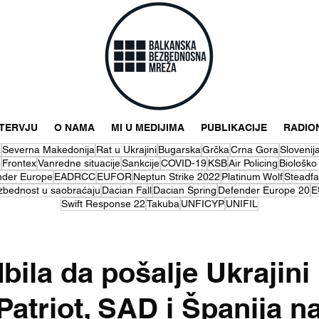
NTERVJU
O NAMA
MI U MEDIJIMA
PUBLIKACIJE
RADIO
a
Severna Makedonija
Rat u Ukrajini
Bugarska
Grčka
Crna Gora
Slovenij
e
Frontex
Vanredne situacije
Sankcije
COVID-19
KSB
Air Policing
Biološko
nder Europe
EADRCC
EUFOR
Neptun Strike 2022
Platinum Wolf
Steadfa
zbednost u saobraćaju
Dacian Fall
Dacian Spring
Defender Europe 20
E
Swift Response 22
Takuba
UNFICYP
UNIFIL
bila da pošalje Ukrajin
atriot, SAD i Španija na