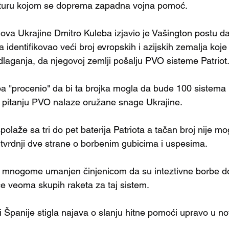
ukturu kojom se doprema zapadna vojna pomoć.
lova Ukrajine Dmitro Kuleba izjavio je Vašington postu da
 identifikovao veći broj evropskih i azijskih zemalja koje
dlaganja, da njegovoj zemlji pošalju PVO sisteme Patriot
ba "procenio" da bi ta brojka mogla da bude 100 sistema P
o pitanju PVO nalaze oružane snage Ukrajine.
polaže sa tri do pet baterija Patriota a tačan broj nije mo
 tvrdnji dve strane o borbenim gubicima i uspesima.
 u mnogome umanjen činjenicom da su inteztivne borbe d
če veoma skupih raketa za taj sistem.
i Španije stigla najava o slanju hitne pomoći upravo u n