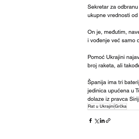
Sekretar za odbranu 
ukupne vrednosti od š
On je, međutim, naveo
i vođenje već samo d
Pomoć Ukrajini najav
broj raketa, ali tako
Španija ima tri bateri
jedinica upućena u 
dolaze iz pravca Sirij
Rat u Ukrajini
Grčka