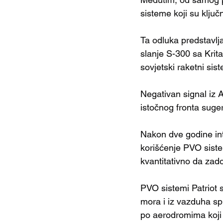
sisteme koji su ključ
Ta odluka predstavlj
slanje S-300 sa Krita
sovjetski raketni si
Negativan signal iz A
istočnog fronta suge
Nakon dve godine int
korišćenje PVO siste
kvantitativno da zad
PVO sistemi Patriot 
mora i iz vazduha sp
po aerodromima koji 