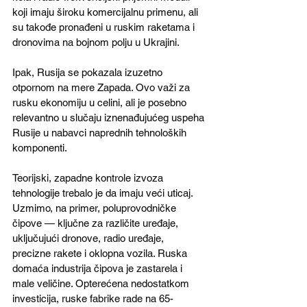
koji imaju široku komercijalnu primenu, ali 
su takođe pronađeni u ruskim raketama i 
dronovima na bojnom polju u Ukrajini.
Ipak, Rusija se pokazala izuzetno 
otpornom na mere Zapada. Ovo važi za 
rusku ekonomiju u celini, ali je posebno 
relevantno u slučaju iznenađujućeg uspeha 
Rusije u nabavci naprednih tehnoloških 
komponenti. 
Teorijski, zapadne kontrole izvoza 
tehnologije trebalo je da imaju veći uticaj. 
Uzmimo, na primer, poluprovodničke 
čipove — ključne za različite uređaje, 
uključujući dronove, radio uređaje, 
precizne rakete i oklopna vozila. Ruska 
domaća industrija čipova je zastarela i 
male veličine. Opterećena nedostatkom 
investicija, ruske fabrike rade na 65-