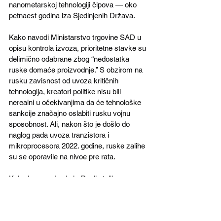
nanometarskoj tehnologiji čipova — oko 
petnaest godina iza Sjedinjenih Država. 
Kako navodi Ministarstvo trgovine SAD u 
opisu kontrola izvoza, prioritetne stavke su 
delimično odabrane zbog “nedostatka 
ruske domaće proizvodnje.” S obzirom na 
rusku zavisnost od uvoza kritičnih 
tehnologija, kreatori politike nisu bili 
nerealni u očekivanjima da će tehnološke 
sankcije značajno oslabiti rusku vojnu 
sposobnost. Ali, nakon što je došlo do 
naglog pada uvoza tranzistora i 
mikroprocesora 2022. godine, ruske zalihe 
su se oporavile na nivoe pre rata.
Kako je moguće da je Rusija toliko 
efikasna u nabavci ključne tehnologije 
korišćene za vojno naoružanje, često od 
zapadnih proizvođača, uprkos izvoznim 