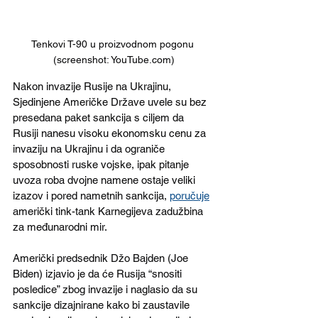
Tenkovi T-90 u proizvodnom pogonu 
(screenshot: YouTube.com)
Nakon invazije Rusije na Ukrajinu, 
Sjedinjene Američke Države uvele su bez 
presedana paket sankcija s ciljem da 
Rusiji nanesu visoku ekonomsku cenu za 
invaziju na Ukrajinu i da ograniče 
sposobnosti ruske vojske, ipak pitanje 
uvoza roba dvojne namene ostaje veliki 
izazov i pored nametnih sankcija, 
poručuje
američki tink-tank Karnegijeva zadužbina 
za međunarodni mir.  
Američki predsednik Džo Bajden (Joe 
Biden) izjavio je da će Rusija “snositi 
posledice” zbog invazije i naglasio da su 
sankcije dizajnirane kako bi zaustavile 