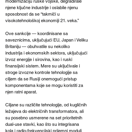
modernizaciju ruske vojske, degradirale 
njene ključne industrije i oslabile njenu 
sposobnost da se “takmiči u 
visokotehnološkoj ekonomiji 21. veka.”
Ove sankcije — koordinisane sa 
saveznicima, uključujući EU, Japan i Veliku 
Britaniju — obuhvatile su nekoliko 
industrija i ekonomskih sektora, uključujući 
izvoz energije i sirovina, kao i ruski 
finansijski sistem. Mere su uključivale i 
stroge izvozne kontrole tehnologije sa 
ciljem da se Rusiji onemogući pristup 
komponentama koje se mogu koristiti za 
njen ratni aparat. 
Ciljane su različite tehnologije, od kugličnih 
ležajeva do električnih transformatora, ali 
su posebno usmerene na set prioritetnih 
dual-use stavki, kao što su integrisana 
kola i radio-frekvencijski prijemni moduli 