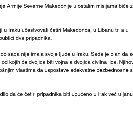
je Armije Severne Makedonije u ostalim misijama biće z
 u Iraku učestvovati četiri Makedonca, u Libanu tri a u 
ublici dva pripadnika. 
o sada nije imala svoje ljude u Iraku. Sada je plan da s
 od kojih će dvojica biti vojna a dvojica civilna lica. Njih
ošnjim vlastima da uspostave adekvatne bezbednosne str
.
ilo da će četiri pripadnika biti upućeno u Irak već u janua