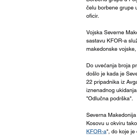
čelu borbene grupe u
oficir.
Vojska Severne Maked
sastavu KFOR-a služit
makedonske vojske, št
Do uvećanja broja p
došlo je kada je Sev
22 pripadnika iz Avg
iznenadnog ukidanja
"Odlučna podrška".
Severna Makedonija 
Kosovu u okviru tak
KFOR-a
", do koje je