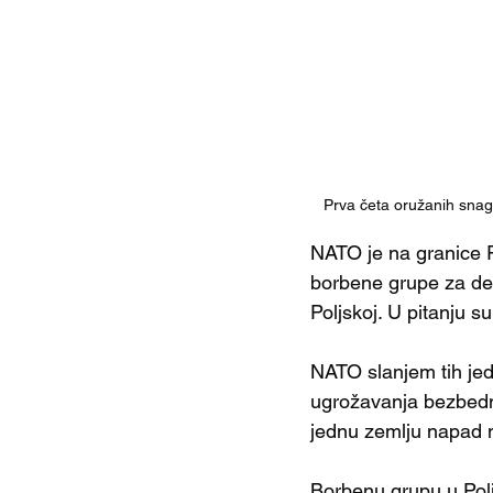
Prva četa oružanih snag
NATO je na granice Ru
borbene grupe za demon
Poljskoj. U pitanju s
NATO slanjem tih jed
ugrožavanja bezbedno
jednu zemlju napad 
Borbenu grupu u Polj