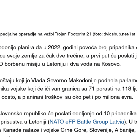
ijalne operacije na vežbi Trojan Footprint 21 (foto: dvidshub.net/1st 
onije planira da u 2022. godini poveća broj pripadnika
ce svoje zemlje za čak dve trećine, a prvi put će poslati
O borbenu misiju u Letoniju i dva voda na Kosovo.
eštaju koji je Vlada Severne Makedonije podnela parlame
ika vojske koji će ići van granica sa 71 porasti na 118 lju
dsto, a planirani troškovi su oko pet i po miliona evra.
slovenske republike će poslati odeljenje od 10 pripadnik
risustva u Letoniji (
NATO eFP Battle Group Latvia
). U 
anade nalaze i vojske Crne Gore, Slovenije, Albanije, Po