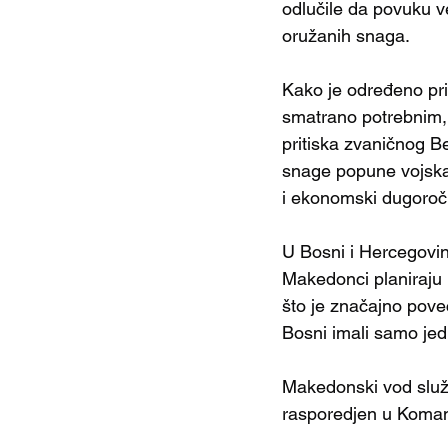
odlučile da povuku v
oružanih snaga. 
Kako je određeno pri
smatrano potrebnim,
pritiska zvaničnog B
snage popune vojska
i ekonomski dugoročn
U Bosni i Hercegovin
Makedonci planiraju 
što je značajno pove
Bosni imali samo jedn
Makedonski vod služić
rasporedjen u Koman