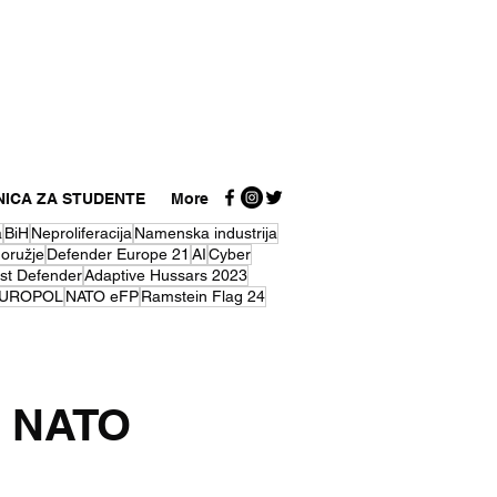
NICA ZA STUDENTE
More
a
BiH
Neproliferacija
Namenska industrija
 oružje
Defender Europe 21
AI
Cyber
st Defender
Adaptive Hussars 2023
UROPOL
NATO eFP
Ramstein Flag 24
u NATO