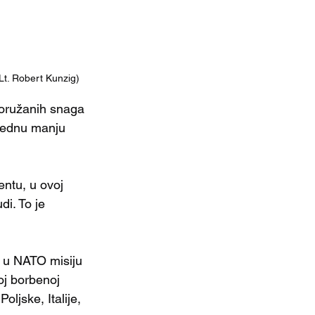
Lt. Robert Kunzig)
 oružanih snaga 
 jednu manju 
ntu, u ovoj 
di. To je 
a u NATO misiju 
toj borbenoj 
ljske, Italije, 