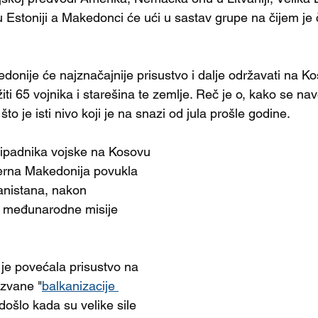
 Estoniji a Makedonci će ući u sastav grupe na čijem je 
onije će najznačajnije prisustvo i dalje održavati na Ko
i 65 vojnika i starešina te zemlje. Reč je o, kako se nav
o je isti nivo koji je na snazi od jula prošle godine.
ripadnika vojske na Kosovu 
erna Makedonija povukla 
anistana, nakon 
 međunarodne misije 
je povećala prisustvo na 
ozvane "
balkanizacije 
 došlo kada su velike sile 