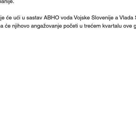
anije.
oje će ući u sastav ABHO voda Vojske Slovenije a Vlada
 će njihovo angažovanje početi u trećem kvartalu ove g