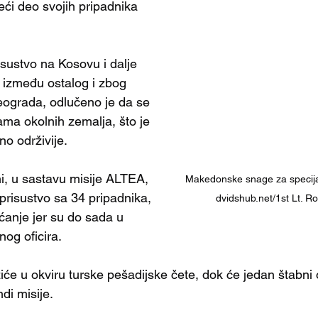
eći deo svojih pripadnika 
sustvo na Kosovu i dalje 
 između ostalog i zbog 
eograda, odlučeno je da se 
ma okolnih zemalja, što je 
o održivije.
i, u sastavu misije ALTEA, 
Makedonske snage za specijal
prisustvo sa 34 pripadnika, 
dvidshub.net/1st Lt. R
ćanje jer su do sada u 
og oficira. 
e u okviru turske pešadijske čete, dok će jedan štabni ofic
di misije.