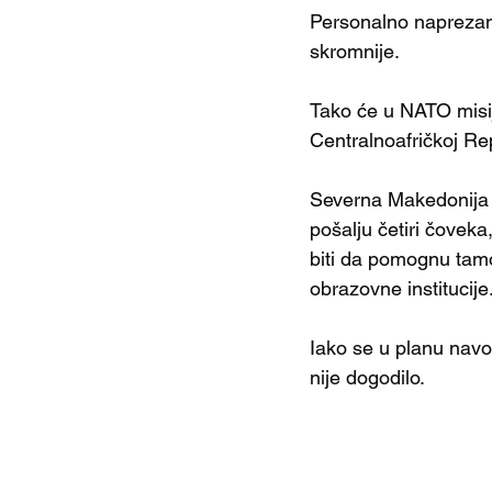
Personalno naprezan
skromnije.
Tako će u NATO misiji
Centralnoafričkoj Rep
Severna Makedonija d
pošalju četiri čoveka,
biti da pomognu tam
obrazovne institucije
Iako se u planu navod
nije dogodilo.