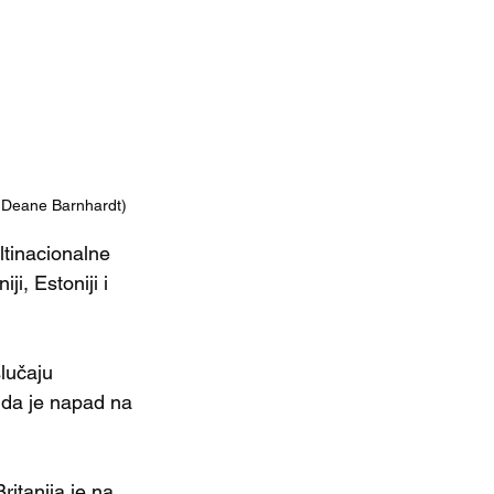
. Deane Barnhardt)
ltinacionalne 
i, Estoniji i 
lučaju 
 da je napad na 
itanija je na 