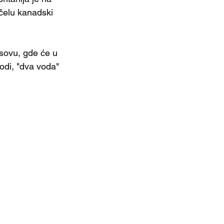
čelu kanadski 
sovu, gde će u 
odi, "dva voda" 