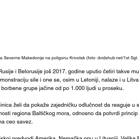
a Severne Makedonije na poligonu Krivolak (foto: dvidshub.net/1st Sgt
sije i Belorusije još 2017. godine uputio četiri takve mu
straciju sile i one se, osim u Letoniji, nalaze i u Litvanij
u borbene grupe jačine od po 1.000 ljudi u proseku.
inica želi da pokaže zajedničku odlučnost da reaguje u s
sti regiona Baltičkog mora, odnosno da potvrdi princip
na ceo savez.
skoj predvodi Amerika, Nemačka onu u Litvaniji, Velika Br