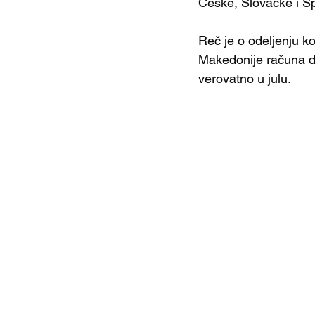
Češke, Slovačke i Šp
Reč je o odeljenju k
Makedonije računa da
verovatno u julu.