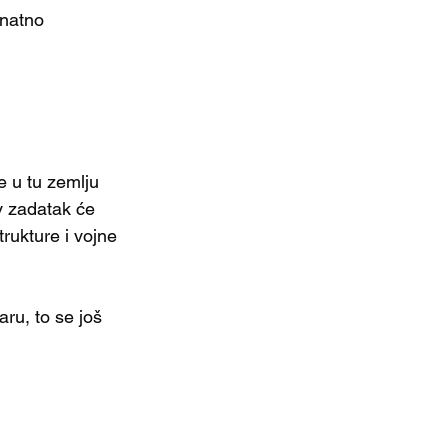
natno 
e u tu zemlju 
ov zadatak će 
ukture i vojne 
ru, to se još 