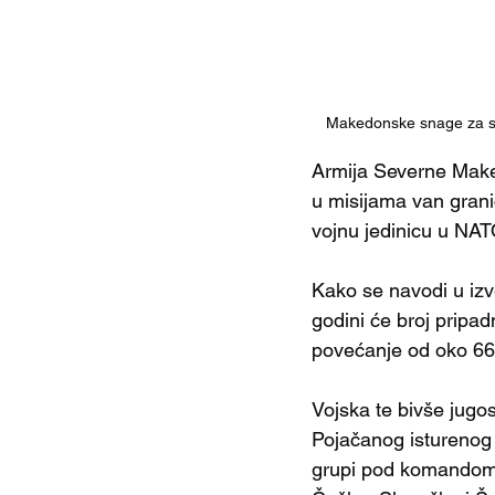
Makedonske snage za spec
Armija Severne Maked
u misijama van grani
vojnu jedinicu u NAT
Kako se navodi u izv
godini će broj pripadn
povećanje od oko 66 o
Vojska te bivše jugo
Pojačanog isturenog p
grupi pod komandom K