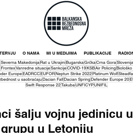
NTERVJU
O NAMA
MI U MEDIJIMA
PUBLIKACIJE
RADIO
a
Severna Makedonija
Rat u Ukrajini
Bugarska
Grčka
Crna Gora
Slovenij
e
Frontex
Vanredne situacije
Sankcije
COVID-19
KSB
Air Policing
Biološko
nder Europe
EADRCC
EUFOR
Neptun Strike 2022
Platinum Wolf
Steadfa
zbednost u saobraćaju
Dacian Fall
Dacian Spring
Defender Europe 20
E
Swift Response 22
Takuba
UNFICYP
UNIFIL
i šalju vojnu jedinicu 
grupu u Letoniju