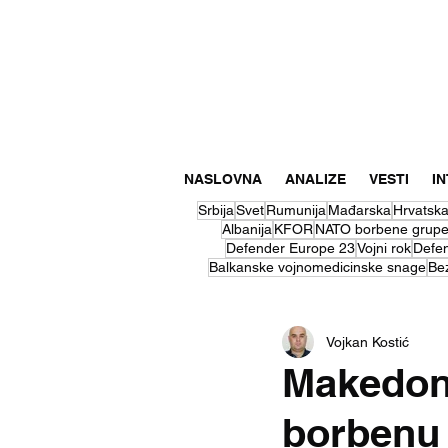
NASLOVNA
ANALIZE
VESTI
I
Srbija
Svet
Rumunija
Mađarska
Hrvatsk
Albanija
KFOR
NATO borbene grup
Defender Europe 23
Vojni rok
Defe
Balkanske vojnomedicinske snage
Be
Vojkan Kostić
Makedonc
borbenu 