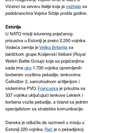
Vićenci na severu Italije koja je 
vežbala
 sa 
padobrancima Vojske Srbije prošle godine. 
Estonija
U NATO misiji isturenog pojačanog 
prisustva u Estoniji je preko 2.250 vojnika. 
Vodeća zemlja je 
Velika Britanija
 sa 
taktičkom grupe Kraljevski Velšani (Royal 
Welsh Battle Group) koja sa pojačanjima 
sada ima 
oko
 1.700 vojnika opremljenih 
borbenim vozilima pešadije, tenkovima 
Čelindžer 2, samohodnom artiljerijom i 
sistemima PVO. 
Francuska
 je prisutna sa 
337 vojnika uključujući tenkove Leklerk i 
borbena vozila pešadije, a Island sa jednim 
specijalistom sa strateške komunikacije.
Danska je odlučila da razmesti u misiju u 
Estoniji 220 vojnika. 
Reč
 je o pešadijskoj 