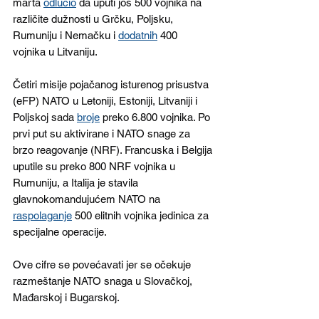
marta 
odlučio
 da uputi još 500 vojnika na 
različite dužnosti u Grčku, Poljsku, 
Rumuniju i Nemačku i 
dodatnih
 400 
vojnika u Litvaniju. 
Četiri misije pojačanog isturenog prisustva 
(eFP) NATO u Letoniji, Estoniji, Litvaniji i 
Poljskoj sada 
broje
 preko 6.800 vojnika. Po 
prvi put su aktivirane i NATO snage za 
brzo reagovanje (NRF). Francuska i Belgija 
uputile su preko 800 NRF vojnika u 
Rumuniju, a Italija je stavila 
glavnokomandujućem NATO na 
raspolaganje
 500 elitnih vojnika jedinica za 
specijalne operacije.
Ove cifre se povećavati jer se očekuje 
razmeštanje NATO snaga u Slovačkoj, 
Mađarskoj i Bugarskoj.