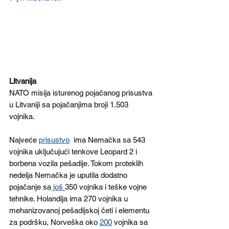
Litvanija 
NATO misija isturenog pojačanog prisustva 
u Litvaniji sa pojačanjima broji 1.503 
vojnika. 
Najveće 
prisustvo
  ima Nemačka sa 543 
vojnika uključujući tenkove Leopard 2 i 
borbena vozila pešadije. Tokom proteklih 
nedelja Nemačka je uputila dodatno 
pojačanje sa
 još 
350 vojnika i teške vojne 
tehnike. Holandija ima 270 vojnika u 
mehanizovanoj pešadijskoj četi i elementu 
za podršku, Norveška oko 
200
 vojnika sa 