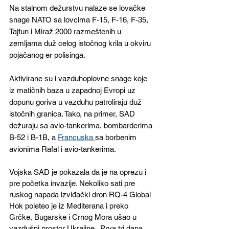
Na stalnom dežurstvu nalaze se lovačke 
snage NATO sa lovcima F-15, F-16, F-35, 
Tajfun i Miraž 2000 razmeštenih u 
zemljama duž celog istočnog krila u okviru 
pojačanog er polisinga. 
Aktivirane su i vazduhoplovne snage koje 
iz matičnih baza u zapadnoj Evropi uz 
dopunu goriva u vazduhu patroliraju duž 
istočnih granica. Tako, na primer, SAD 
dežuraju sa avio-tankerima, bombarderima 
B-52 i B-1B, a 
Francuska 
sa borbenim 
avionima Rafal i avio-tankerima.
Vojska SAD je pokazala da je na oprezu i 
pre početka invazije. Nekoliko sati pre 
ruskog napada izviđački dron RQ-4 Global 
Hok poleteo je iz Mediterana i preko 
Grčke, Bugarske i Crnog Mora ušao u 
vazdušni prostor Ukrajine.  Prva tri dana 