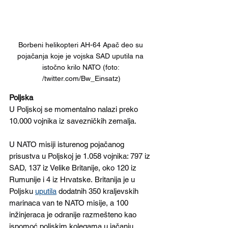
Borbeni helikopteri AH-64 Apač deo su 
pojačanja koje je vojska SAD uputila na 
istočno krilo NATO (foto: 
/twitter.com/Bw_Einsatz)
Poljska
U Poljskoj se momentalno nalazi preko 
10.000 vojnika iz savezničkih zemalja.
U NATO misiji isturenog pojačanog 
prisustva u Poljskoj je 1.058 vojnika: 797 iz 
SAD, 137 iz Velike Britanije, oko 120 iz 
Rumunije i 4 iz Hrvatske.
Britanija
 je u 
Poljsku 
uputila
 dodatnih 350 kraljevskih 
marinaca van te NATO misije, a 100 
inžinjeraca je odranije razmešteno kao 
ispomoć poljskim kolegama u jačanju 