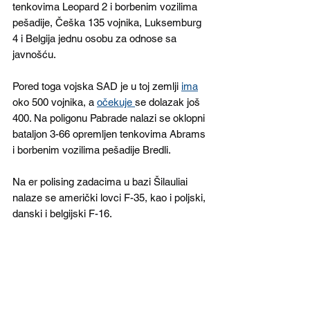
tenkovima Leopard 2 i borbenim vozilima 
pešadije, Češka 135 vojnika, Luksemburg 
4 i Belgija jednu osobu za odnose sa 
javnošću.
Pored toga vojska SAD je u toj zemlji 
ima
oko 500 vojnika, a 
očekuje 
se dolazak još 
400. Na poligonu Pabrade nalazi se oklopni 
bataljon 3-66 opremljen tenkovima Abrams 
i borbenim vozilima pešadije Bredli.  
Na er polising zadacima u bazi Šilauliai 
nalaze se američki lovci F-35, kao i poljski, 
danski i belgijski F-16.