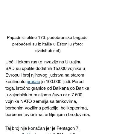
Pripadnici elitne 173. padobranske brigade 
prebačeni su iz Italije u Estoniju (foto: 
dvidshub.net)
Uoči i tokom ruske invazije na Ukrajinu 
SAD su uputile dodatnih 15.000 vojnika u 
Evropu i broj njihovog ljudstva na starom 
kontinentu 
prešao
 je 100.000 ljudi. Pored 
toga, istočno granice od Balkana do Baltika 
u zajedničkim misijama čuva oko 7.600 
vojnika NATO zemalja sa tenkovima, 
borbenim vozilima pešadije, helikopterima, 
borbenim avionima, artiljerijom i brodovima.
Taj broj nije konačan jer je Pentagon 7. 