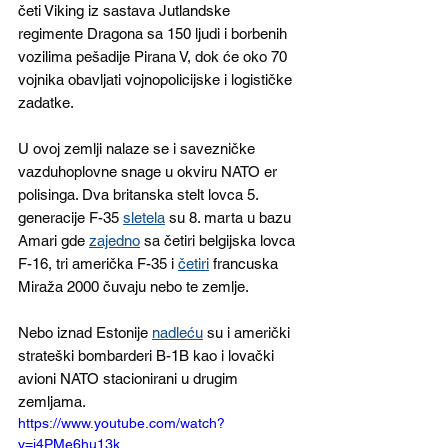
četi Viking iz sastava Jutlandske 
regimente Dragona sa 150 ljudi i borbenih 
vozilima pešadije Pirana V, dok će oko 70 
vojnika obavljati vojnopolicijske i logističke 
zadatke. 
U ovoj zemlji nalaze se i savezničke 
vazduhoplovne snage u okviru NATO er 
polisinga. Dva britanska stelt lovca 5. 
generacije F-35 
sletel
a
 su 8. marta u bazu 
Amari gde 
zajedno
sa četiri belgijska lovca 
F-16, tri američka F-35 i 
četiri
 francuska 
Miraža 2000 čuvaju nebo te zemlje. 
Nebo iznad Estonije 
nadleću
 su i američki 
strateški bombarderi B-1B kao i lovački 
avioni NATO stacionirani u drugim 
zemljama.
https://www.youtube.com/watch?
v=j4PMe6hu13k