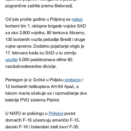
pogranične zaštite prema Belorusiji.
Od jula prošle godine u Poljskoj se 
nalazi
borbeni tim 1. oklopne brigade vojske SAD 
sa oko 3.800 vojnika, 80 tenkova Abrams, 
130 borbenih vozila pešadije Bredli i druge 
vojne opreme. Dodatno pojačanje stiglo je 
17. februara kada su SAD u tu zemlju 
uputile
 5.000 padobranaca elitne 82. 
vazdušnodesantne divizije.
Pentagon je iz Grčke u Poljsku 
prebacio
 i 
12 borbenih helikoptera AH-64 Apač, a 
tokom marta očekuje se i razmeštanje dve 
baterije PVO sistema Patriot.
U NATO er polisingu u 
Poljskoj
 pored 
domaćih F-16 učestvuju američki F-15, 
danski F-16 i holandski stelt lovci F-35.