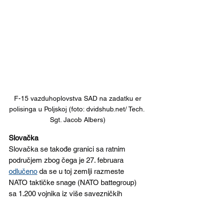
 F-15 vazduhoplovstva SAD na zadatku er 
polisinga u Poljskoj (foto: dvidshub.net/ Tech. 
Sgt. Jacob Albers)
Slovačka
Slovačka se takođe granici sa ratnim 
područjem zbog čega je 27. februara 
odlučeno
 da se u toj zemlji razmeste 
NATO taktičke snage (NATO battegroup) 
sa 1.200 vojnika iz više savezničkih 
zemalja, 300 domaćih vojnika i nemačko-
holandska PVO jedinica sa sistemom 