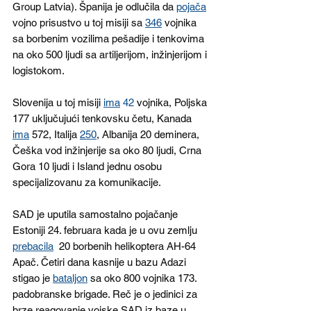
Group Latvia). Španija je odlučila da 
pojača
vojno prisustvo u toj misiji sa 
346
 vojnika 
sa borbenim vozilima pešadije i tenkovima 
na oko 500 ljudi sa artiljerijom, inžinjerijom i 
logistokom. 
Slovenija u toj misiji 
ima
 42
 vojnika, Poljska 
177 uključujući tenkovsku četu
, Kanada 
ima
 572, Italija 
250
, Albanija 20 deminera, 
Češka vod inžinjerije sa oko 80 ljudi, Crna 
Gora 10 ljudi i Island jednu osobu 
specijalizovanu za komunikacije. 
SAD je uputila samostalno pojačanje 
Estoniji 
24. februara kada je u ovu zemlju 
prebacila
  20 borbenih helikoptera AH-64 
Apač. Četiri dana kasnije u bazu Adazi 
stigao je 
bataljon
 sa oko 800 vojnika 173. 
padobranske brigade. Reč je o jedinici za 
brze reagovanje vojske SAD iz baze u 