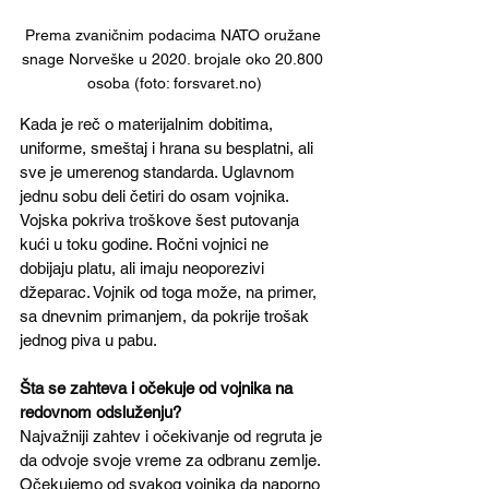
Prema zvaničnim podacima NATO oružane 
snage Norveške u 2020. brojale oko 20.800 
osoba (foto: forsvaret.no)
Kada je reč o materijalnim dobitima, 
uniforme, smeštaj i hrana su besplatni, ali 
sve je umerenog standarda. Uglavnom 
jednu sobu deli četiri do osam vojnika. 
Vojska pokriva troškove šest putovanja 
kući u toku godine. Ročni vojnici ne 
dobijaju platu, ali imaju neoporezivi 
džeparac. Vojnik od toga može, na primer, 
sa dnevnim primanjem, da pokrije trošak 
jednog piva u pabu.
Šta se zahteva i očekuje od vojnika na 
redovnom odsluženju?
Najvažniji zahtev i očekivanje od regruta je 
da odvoje svoje vreme za odbranu zemlje. 
Očekujemo od svakog vojnika da naporno 