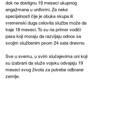
dok ne dostignu 19 meseci ukupnog 
angažmana u uniformi. Za neke 
specijalnosti čije je obuka skupa ili 
vremenski duga celovita služba može da 
traje 18 meseci. To su na primer vodiči 
pasa koji moraju da razvijaju odnos sa 
svojim službenim psom 24 sata dnevno. 
Sve u svemu, u svim slučajevima oni koji 
su izabrani da služe vojsku odvajaju 19 
meseci svog života za potrebe odbrane 
zemlje.