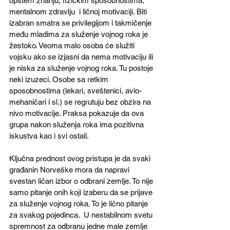
opštem znanju, fizičkim sposobnostima, 
mentalnom zdravlju  i ličnoj motivaciji. Biti 
izabran smatra se privilegijom i takmičenje 
među mladima za služenje vojnog roka je 
žestoko. Veoma malo osoba će služiti 
vojsku ako se izjasni da nema motivaciju ili 
je niska za služenje vojnog roka. Tu postoje 
neki izuzeci. Osobe sa retkim 
sposobnostima (lekari, sveštenici, avio-
mehaničari i sl.) se regrutuju bez obzira na 
nivo motivacije. Praksa pokazuje da ova 
grupa nakon služenja roka ima pozitivna 
iskustva kao i svi ostali.
Ključna prednost ovog pristupa je da svaki 
građanin Norveške mora da napravi 
svestan ličan izbor o odbrani zemlje. To nije 
samo pitanje onih koji izaberu da se prijave 
za služenje vojnog roka. To je lično pitanje 
za svakog pojedinca.  U nestabilnom svetu 
spremnost za odbranu jedne male zemlje 