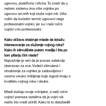
ugovoru, podoficira i oficira. To znači da u 
našem sistemu ima više vojnika po 
ugovoru od onih koji služe vojni rok. Više 
volim da koristim termin ugovorci nego 
profesionalni vojnici, jer su i naši ročni 
vojnici vrlo profesionalni.
Kako država ohabruje mlade da iskažu 
interesovanje za služenje vojnog roka? 
Kako ih stimulišete putem medija i šta po 
tom pitanju čini vlada?
Najvažnije je reći da je proces selekcije 
obavezan za sve. Vodeći stimulans i 
ohrabrenje za vojnike je zadovoljstvo i 
veoma visoko mišljenje koje regruti imaju o 
kvalitetu vojnog roka i obuke. 
Mladi slušaju svoje vršnjake, a naši ročni 
vojnici prenose ostalima da je vojni rok 
nešto što vredi učiniti. Kako bi to obezbedili 