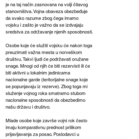
je na taj način zasnovana na volji čitavog 
stanovništva. Vojna obaveza obezbeđuje 
da svako razume zbog čega imamo 
vojsku i zašto je važno da se izdvajaju 
sredstva za održavanje njenih sposobnosti.
Osobe koje će služiti vojsku će nakon toga 
preuzimati važna mesta u norveškom 
društvu. Takvi ljudi će podržavati oružane 
snage. Mnogi od njih će biti rezervisti ili će 
biti aktivni u lokalnim jedinicama 
nacionalne garde (teritorijalne snage koje 
se popunjavaju iz rezerve). Zbog toga mi 
služenje vojnog roka smatramo stubom 
nacionalne sposobnosti da obezbedimo 
našu državu i društvo.
Mlade osobe koje završe vojni rok često 
imaju komparativnu prednost prilikom 
prijavljavanja za posao. Poslodavci u 