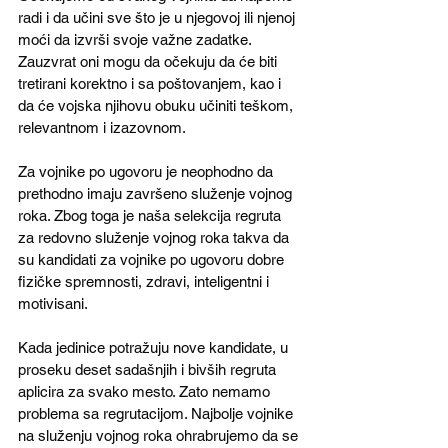
radi i da učini sve što je u njegovoj ili njenoj 
moći da izvrši svoje važne zadatke. 
Zauzvrat oni mogu da očekuju da će biti 
tretirani korektno i sa poštovanjem, kao i 
da će vojska njihovu obuku učiniti teškom, 
relevantnom i izazovnom. 
Za vojnike po ugovoru je neophodno da 
prethodno imaju završeno služenje vojnog 
roka. Zbog toga je naša selekcija regruta 
za redovno služenje vojnog roka takva da 
su kandidati za vojnike po ugovoru dobre 
fizičke spremnosti, zdravi, inteligentni i 
motivisani. 
Kada jedinice potražuju nove kandidate, u 
proseku deset sadašnjih i bivših regruta 
aplicira za svako mesto. Zato nemamo 
problema sa regrutacijom. Najbolje vojnike 
na služenju vojnog roka ohrabrujemo da se 