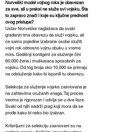
Norveški model vojnog roka je obavezan 
za sve, ali u praksi ne služe svi vojsku. Šta 
to zapravo znači i koje su ključne prednosti 
ovog pristupa?
Ustav Norveške naglašava da svaki 
građanin ima obavezu da služi vojsku, ali 
će samo pojedine izabrane osobe služiti 
vojni rok odnosno vojnu obuku u vreme 
mira. Godišnji kontigent za služenje čini 
60.000 žena i muškaraca sposobnih za 
vojsku. Od tog broja oko 10.000 se primaju 
na odsluženje kako bi ispunili tu obavezu.
Selekcija za služenje vojske zasnovana je 
na zahtevima oružanih snaga. Taj proces 
veoma je rigorozan i odvija se u dve faze. 
Svaki od njih sadrži prag koji mora da se 
prođe kako bi neko bio izabran. 
Kriterijumi za selekciju zasnovani su na 