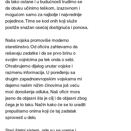
da tako ostane i u budućnosti trudimo se 
da obuku učinimo teškom, izazovnom i 
mogućom samo za najbolje i najvrednije 
pojedince. Time se kod onih koji služe 
postiže snažan osećaj dostignuća i ponosa.
Naša vojska promoviše moderno 
starešinstvo. Od oficira zahtevamo da 
rešavaju zadatke i da se prvo brinu o 
svojim vojnicima pa tek onda o sebi. 
Ohrabrujemo dijalog unutar vojske i 
razmenu informacija. U poređenju sa 
drugim zapadnoevropskim vojskama mi 
dajemo našim nižim činovima još veću 
moć donošenja odluka. Naš oficir mora 
jasno da objasni šta je cilj i da objasni zbog 
čega je to tako. Način kako će se to uraditi 
prepuštamo onima koji će taj zadatak 
sprovesti u delo.
Stari štetni sistem, gde su se vreme i 