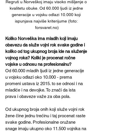
Regruti u Norveškoj imaju visoko mišljenje o 
kvalitetu obuke. Od 60.000 ljudi iz jedne 
generacije u vojsku odlazi 10.000 koji 
ispunjava najviše kriterijume (foto: 
forsvaret.no)
Koliko Norveška ima mladih koji imaju 
obavezu da služe vojni rok svake godine i 
koliko od tog ukupnog broja ide na služenje 
vojnog roka? Koliki je procenat ročne 
vojske u odnosu na profesionalnu?
Od 60.000 mladih ljudi iz jedne generacije 
u vojsku odlazi oko 10.000 - prema 
promeni ustava iz 2015. to se odnosi i na 
mladiće i na devojke. To znači da ista 
prava i obaveze važe za oba pola. 
Od ukupnog broja onih koji služe vojni rok 
žene čine jednu trećinu i taj procenat raste 
svake godine. Profesionalne oružane 
snage imaju ukupno oko 11.500 vojnika na 