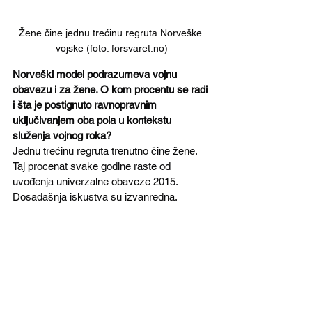
Žene čine jednu trećinu regruta Norveške 
vojske (foto: forsvaret.no)
Norveški model podrazumeva vojnu 
obavezu i za žene. O kom procentu se radi 
i šta je postignuto ravnopravnim 
uključivanjem oba pola u kontekstu 
služenja vojnog roka?
Jednu trećinu regruta trenutno čine žene. 
Taj procenat svake godine raste od 
uvođenja univerzalne obaveze 2015. 
Dosadašnja iskustva su izvanredna. 
Uvođenje većeg broja žena u redove je 
dovelo do toga da se svi ponašaju 
profesionalnije. Imalo je pozitivnog efekta 
na ukupne probleme seksualnog 
uznemiravanja i ponašanja prema 
ženama, i na uznemiravanje uopšte. 