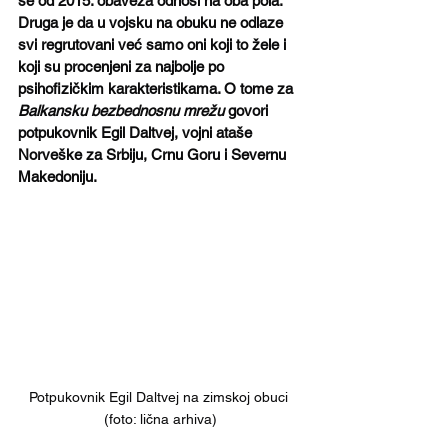
se od 2015. obaveza odnosi na oba pola. 
Druga je da u vojsku na obuku ne odlaze 
svi regrutovani već samo oni koji to žele i 
koji su procenjeni za najbolje po 
psihofizičkim karakteristikama. O tome za 
Balkansku bezbednosnu mrežu 
govori 
potpukovnik Egil Daltvej, vojni ataše 
Norveške za Srbiju, Crnu Goru i Severnu 
Makedoniju.
Potpukovnik Egil Daltvej na zimskoj obuci 
(foto: lična arhiva)