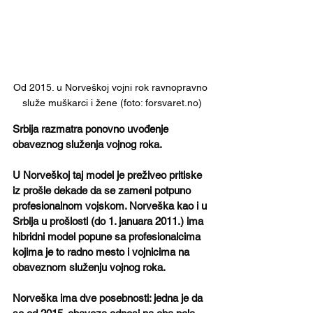
Od 2015. u Norveškoj vojni rok ravnopravno 
služe muškarci i žene (foto: forsvaret.no)
Srbija razmatra ponovno uvođenje 
obaveznog služenja vojnog roka. 
U Norveškoj taj model je preživeo pritiske 
iz prošle dekade da se zameni potpuno 
profesionalnom vojskom. Norveška kao i u 
Srbija u prošlosti (do 1. januara 2011.) ima 
hibridni model popune sa profesionalcima 
kojima je to radno mesto i vojnicima na 
obaveznom služenju vojnog roka. 
Norveška ima dve posebnosti: jedna je da 