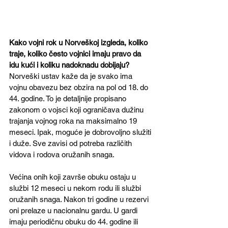
Kako vojni rok u Norveškoj izgleda, koliko 
traje, koliko često vojnici imaju pravo da 
idu kući i koliku nadoknadu dobijaju?
Norveški ustav kaže da je svako ima 
vojnu obavezu bez obzira na pol od 18. do 
44. godine. To je detaljnije propisano 
zakonom o vojsci koji ograničava dužinu 
trajanja vojnog roka na maksimalno 19 
meseci. Ipak, moguće je dobrovoljno služiti 
i duže. Sve zavisi od potreba različith 
vidova i rodova oružanih snaga.
Većina onih koji završe obuku ostaju u 
službi 12 meseci u nekom rodu ili službi 
oružanih snaga. Nakon tri godine u rezervi 
oni prelaze u nacionalnu gardu. U gardi 
imaju periodičnu obuku do 44. godine ili 