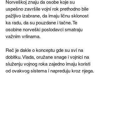
Norveškoj znaju da osobe koje su 
uspešno završile vojni rok prethodno bile 
pažljivo izabrane, da imaju ličnu sklonost 
ka radu, da su pouzdane i tačne. Te 
osobine norveški poslodavci smatraju 
važnim vrlinama.
Reč je dakle o konceptu gde su svi na 
dobitku. Vlada, oružane snage i vojnici na 
služenju vojnog roka zajedno imaju koristi 
od ovakvog sistema i napreduju kroz njega.