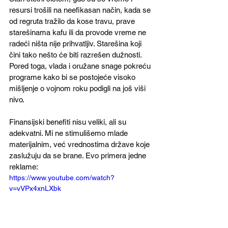
resursi trošili na neefikasan način, kada se 
od regruta tražilo da kose travu, prave 
starešinama kafu ili da provode vreme ne 
radeći ništa nije prihvatljiv. Starešina koji 
čini tako nešto će biti razrešen dužnosti. 
Pored toga, vlada i oružane snage pokreću 
programe kako bi se postojeće visoko 
mišljenje o vojnom roku podigli na još viši 
nivo.
Finansijski benefiti nisu veliki, ali su 
adekvatni. Mi ne stimulišemo mlade 
materijalnim, već vrednostima države koje 
zaslužuju da se brane. Evo primera jedne 
reklame:
https://www.youtube.com/watch?
v=vVPx4xnLXbk