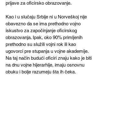
prijave za oficirsko obrazovanje. 
Kao i u slučaju Srbije ni u Norveškoj nije 
obavezno da se ima prethodno vojno 
iskustvo za započinjanje oficirskog 
obrazovanja. Ipak, oko 90% primljenih 
prethodno su služili vojni rok ili kao 
ugovorci pre stupanja u vojne akademije. 
Na taj način budući oficiri znaju kako je biti 
na dnu vojne hijerarhije, imaju osnovnu 
obuku i bolje razumeju šta ih čeka.