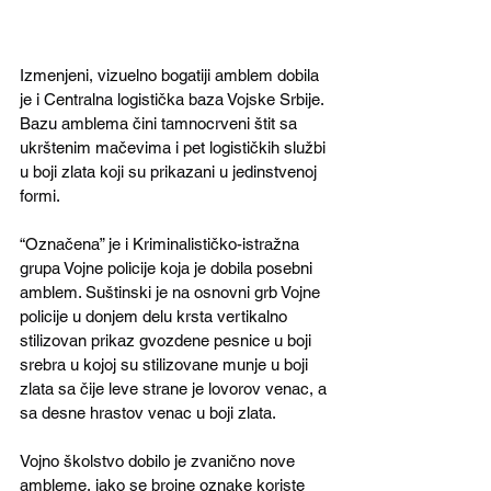
Izmenjeni, vizuelno bogatiji amblem dobila 
je i Centralna logistička baza Vojske Srbije. 
Bazu amblema čini tamnocrveni štit sa 
ukrštenim mačevima i pet logističkih službi 
u boji zlata koji su prikazani u jedinstvenoj 
formi.
“Označena” je i Kriminalističko-istražna 
grupa Vojne policije koja je dobila posebni 
amblem. Suštinski je na osnovni grb Vojne 
policije u donjem delu krsta vertikalno 
stilizovan prikaz gvozdene pesnice u boji 
srebra u kojoj su stilizovane munje u boji 
zlata sa čije leve strane je lovorov venac, a 
sa desne hrastov venac u boji zlata.
Vojno školstvo dobilo je zvanično nove 
ambleme, iako se brojne oznake koriste 