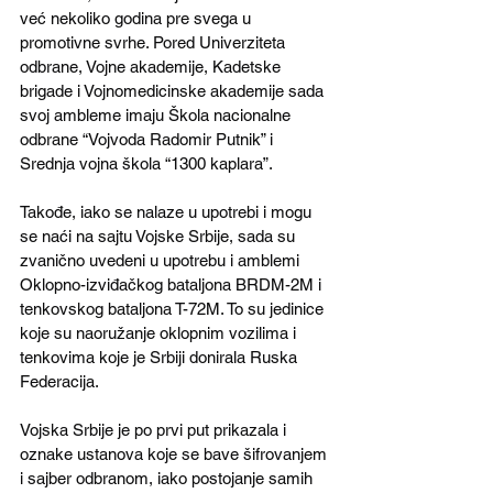
već nekoliko godina pre svega u 
promotivne svrhe. Pored Univerziteta 
odbrane, Vojne akademije, Kadetske 
brigade i Vojnomedicinske akademije sada 
svoj ambleme imaju Škola nacionalne 
odbrane “Vojvoda Radomir Putnik” i 
Srednja vojna škola “1300 kaplara”.
Takođe, iako se nalaze u upotrebi i mogu 
se naći na sajtu Vojske Srbije, sada su 
zvanično uvedeni u upotrebu i amblemi 
Oklopno-izviđačkog bataljona BRDM-2M i 
tenkovskog bataljona T-72M. To su jedinice 
koje su naoružanje oklopnim vozilima i 
tenkovima koje je Srbiji donirala Ruska 
Federacija.
Vojska Srbije je po prvi put prikazala i 
oznake ustanova koje se bave šifrovanjem 
i sajber odbranom, iako postojanje samih 