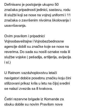
Definisano je postojanje ukupno 50 
značaka pripadnosti jedinici, sastavu, rodu 
ili službi koji se nose na vojnoj uniformi i 11 
značaka o završenim nivoima školovanja i 
usavršavanja.
Ovim pravilom i pripadnici 
Vojnoobaveštajne i Vojnobezbednosne 
agencije dobili su značke koje se nose na 
reverima. Do sada su nosili oznake roda ili 
službe vojske ( pešadija, artiljerija, avijacija 
i sl.)
U Ratnom vazduhoplovstvu letači 
navigatori dobiće posebnu značku koju čini 
stilizovani prikaz krila u letu na čijoj sredini 
se nalazi zvezda sa 8 krakova.
Četiri rezervne brigade iz Komande za 
obuku dobile su novim Pravilom nove 