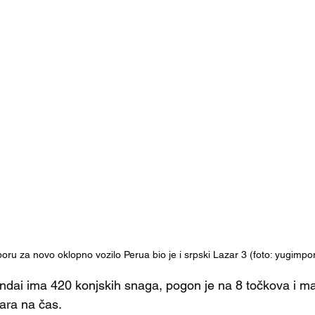
oru za novo oklopno vozilo Perua bio je i srpski Lazar 3 (foto: yugimpo
ndai ima 420 konjskih snaga, pogon je na 8 točkova i m
tara na čas.