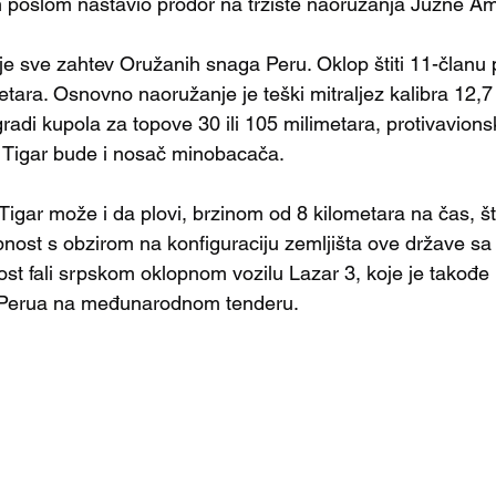
m poslom nastavio prodor na tržište naoružanja Južne Am
o je sve zahtev Oružanih snaga Peru. Oklop štiti 11-članu
etara. Osnovno naoružanje je teški mitraljez kalibra 12,7
radi kupola za topove 30 ili 105 milimetara, protivavions
li Tigar bude i nosač minobacača.
 Tigar može i da plovi, brzinom od 8 kilometara na čas, št
st s obzirom na konfiguraciju zemljišta ove države sa v
st fali srpskom oklopnom vozilu Lazar 3, koje je takođe
Perua na međunarodnom tenderu.