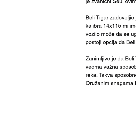
je zvanični Seul ovi
Beli Tigar zadovolji
kalibra 14x115 milim
vozilo može da se ug
postoji opcija da Be
Zanimljivo je da Beli
veoma važna sposobno
reka. Takva sposobno
Oružanim snagama 