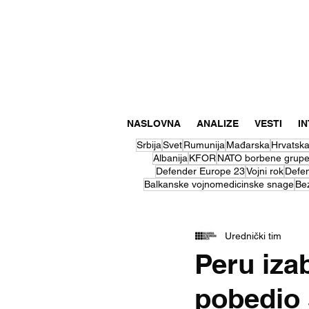
NASLOVNA
ANALIZE
VESTI
I
Srbija
Svet
Rumunija
Mađarska
Hrvatsk
Albanija
KFOR
NATO borbene grup
Defender Europe 23
Vojni rok
Defe
Balkanske vojnomedicinske snage
Be
Urednički tim
Peru iza
pobedio 