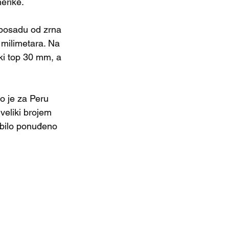
erike.
 posadu od zrna 
 milimetara. Na 
ki top 30 mm, a 
o je za Peru 
eliki brojem 
 bilo ponuđeno 