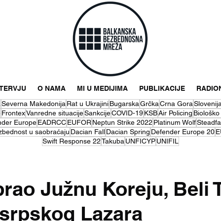
NTERVJU
O NAMA
MI U MEDIJIMA
PUBLIKACIJE
RADIO
a
Severna Makedonija
Rat u Ukrajini
Bugarska
Grčka
Crna Gora
Slovenij
e
Frontex
Vanredne situacije
Sankcije
COVID-19
KSB
Air Policing
Biološko
nder Europe
EADRCC
EUFOR
Neptun Strike 2022
Platinum Wolf
Steadfa
zbednost u saobraćaju
Dacian Fall
Dacian Spring
Defender Europe 20
E
Swift Response 22
Takuba
UNFICYP
UNIFIL
brao Južnu Koreju, Beli 
srpskog Lazara