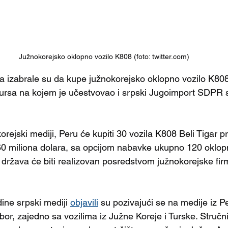
Južnokorejsko oklopno vozilo K808 (foto: twitter.com)
 izabrale su da kupe južnokorejsko oklopno vozilo K808
sa na kojem je učestvovao i srpski Jugoimport SDPR 
orejski mediji, Peru će kupiti 30 vozila K808 Beli Tigar 
0 miliona dolara, sa opcijom nabavke ukupno 120 oklopn
država će biti realizovan posredstvom južnokorejske fir
ine srpski mediji 
objavili
 su pozivajući se na medije iz Pe
bor, zajedno sa vozilima iz Južne Koreje i Turske. Stručni