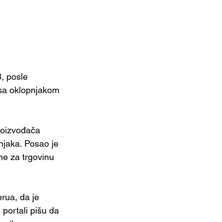
, posle 
sa oklopnjakom 
proizvođača 
jaka. Posao je 
me za trgovinu 
rua, da je 
 portali pišu da 