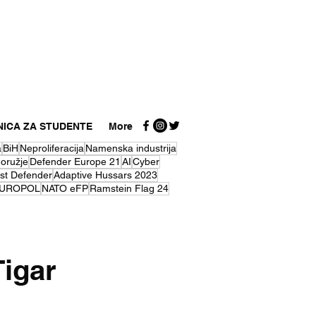
NICA ZA STUDENTE
More
a
BiH
Neproliferacija
Namenska industrija
 oružje
Defender Europe 21
AI
Cyber
st Defender
Adaptive Hussars 2023
UROPOL
NATO eFP
Ramstein Flag 24
Tigar