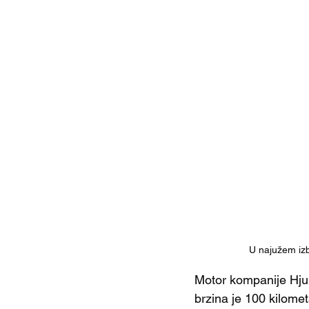
U najužem izb
Motor kompanije Hju
brzina je 100 kilome