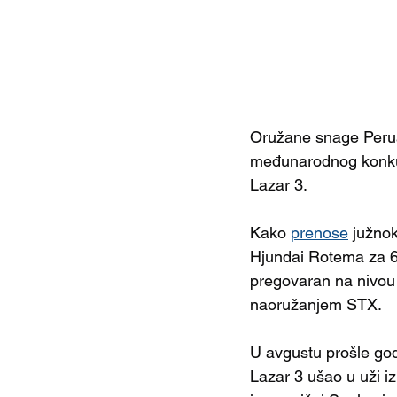
Oružane snage Perua
međunarodnog konkur
Lazar 3.
Kako 
prenose
 južnok
Hjundai Rotema za 6
pregovaran na nivou 
naoružanjem STX. 
U avgustu prošle god
Lazar 3 ušao u uži iz