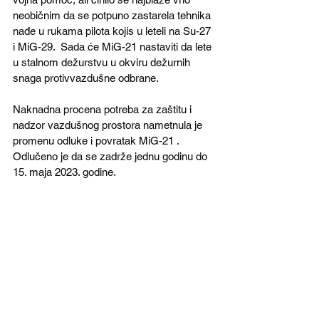
neobičnim da se potpuno zastarela tehnika 
nađe u rukama pilota kojis u leteli na Su-27 
i MiG-29.  Sada će MiG-21 nastaviti da lete 
u stalnom dežurstvu u okviru dežurnih 
snaga protivvazdušne odbrane.
Naknadna procena potreba za zaštitu i 
nadzor vazdušnog prostora nametnula je 
promenu odluke i povratak MiG-21 . 
Odlučeno je da se zadrže jednu godinu do 
15. maja 2023. godine.