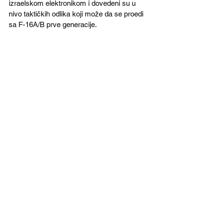
izraelskom elektronikom i dovedeni su u 
nivo taktičkih odlika koji može da se proedi 
sa F-16A/B prve generacije. 
Borbeni avioni F-16 i MiG-21 na 
zajedničkom zadatku (foto: mapn.ro)
Ugrađen je radar Elta EL/M-2032. Kabina 
je potpuno preoblikovana i analogni 
instrumenti su izbačeni u korist 
višenamenskih ekrana, uređaja za prikaz 
slike u visini očiju piota (tzv. HUD), novih 
komandni leta i nišanskim sistemom na 