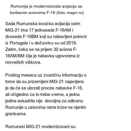
Rumunija je modernizovala avijaciju sa 
borbenim avionima F-16 (foto: mapn.ro)
Sada Rumunska lovačka avijacija osim 
MiG-21 ima 17 jednoseda F-16AM i 
dvoseda F-16BM koji su nabavljeni polovni 
iz Portugala i u dežurstvu su od 2019. 
Zatim, čeka se na prijem 32 aviona F-
16AM/BM čija je nabavka ugovorena iz 
norveških viškova.
Prošlog meseca uz zvaničnu informaciju o 
tome da su prizemljeni MiG-21 najavljeno 
je da će se ubrzati proces nabavke F-16, 
ali očigledno za to treba vreme, a jedna 
jedina eskadrila nije  dovoljna za odbranu 
Rumunije u uslovima ratne krize na njenim 
granicama. 
Rumunski MiG-21 modernizovani su 