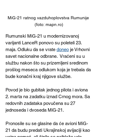
MiG-21 ratnog vazduhoplovstva Rumunije 
(foto: mapn.ro)
Rumunski MiG-21 u modernizovanoj 
varijanti LanceR ponovo su poleteli 23. 
maja. Odluku da se vrate 
doneo
 je Vrhovni 
savet nacionalne odbrane.  Vraćeni su u 
službu nakon što su prizemljeni sredinom 
prošlog meseca odlukom koja je trebala da 
bude konačni kraj njigove službe. 
Povod je bio gubitak jednog pilota i aviona 
2. marta na zadatku iznad Crnog mora. Sa 
redovnih zadataka povučena su 27 
jednoseda i dvoseda MiG-21. 
Pronosile su se glasine da će avioni MiG-
21 da budu predati Ukrajinskoj avijaciji kao 
vojna pomoć, ali činilo se najblaže vrlo 