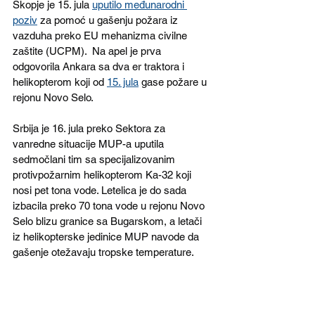
Skopje je 15. jula 
uputilo međunarodni 
poziv
 za pomoć u gašenju požara iz 
vazduha preko EU mehanizma civilne 
zaštite (UCPM).  Na apel je prva 
odgovorila Ankara sa dva er traktora i 
helikopterom koji od 
15. jula
 gase požare u 
rejonu Novo Selo.
Srbija je 16. jula preko Sektora za 
vanredne situacije MUP-a uputila 
sedmočlani tim sa specijalizovanim 
protivpožarnim helikopterom Ka-32 koji 
nosi pet tona vode. Letelica je do sada 
izbacila preko 70 tona vode u rejonu Novo 
Selo blizu granice sa Bugarskom, a letači 
iz helikopterske jedinice MUP navode da 
gašenje otežavaju tropske temperature.