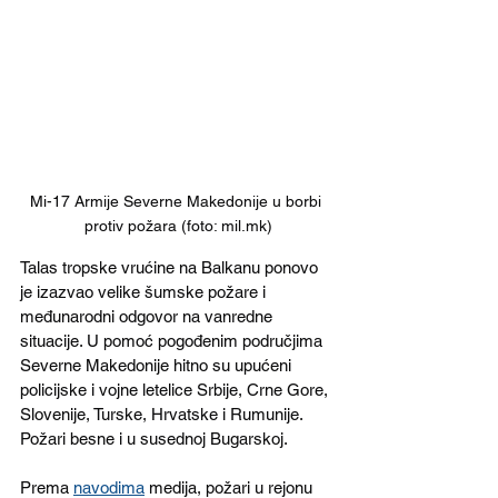
Mi-17 Armije Severne Makedonije u borbi 
protiv požara (foto: mil.mk)
Talas tropske vrućine na Balkanu ponovo 
je izazvao velike šumske požare i 
međunarodni odgovor na vanredne 
situacije. U pomoć pogođenim područjima 
Severne Makedonije hitno su upućeni 
policijske i vojne letelice Srbije, Crne Gore, 
Slovenije, Turske, Hrvatske i Rumunije. 
Požari besne i u susednoj Bugarskoj. 
Prema 
navodima
 medija, požari u rejonu 