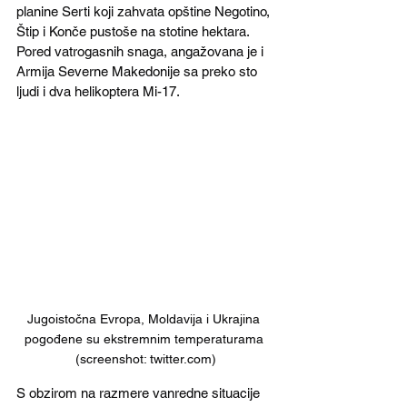
planine Serti koji zahvata opštine Negotino, 
Štip i Konče pustoše na stotine hektara. 
Pored vatrogasnih snaga, angažovana je i 
Armija Severne Makedonije sa preko sto 
ljudi i dva helikoptera Mi-17. 
Jugoistočna Evropa, Moldavija i Ukrajina 
pogođene su ekstremnim temperaturama 
(screenshot: twitter.com)
S obzirom na razmere vanredne situacije 