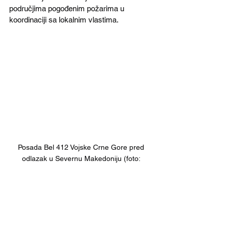
područjima pogođenim požarima u 
koordinaciji sa lokalnim vlastima.
Posada Bel 412 Vojske Crne Gore pred 
odlazak u Severnu Makedoniju (foto: 
gov.me)
Vojska Rumunije 
uputila
 je u Severnu 
Makedoniju transportni avioni C-27 J 
Spartan osposobljen da "bombarduje" 
požare specijalnim kontejnerima sa 6 tona 