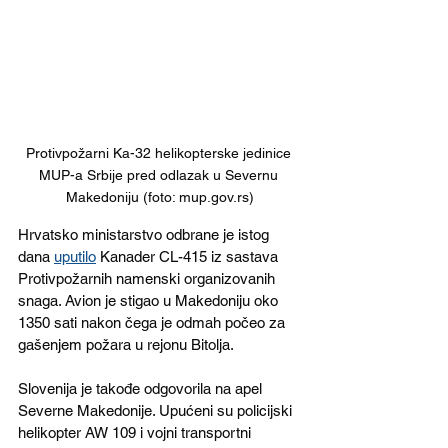
Protivpožarni Ka-32 helikopterske jedinice 
MUP-a Srbije pred odlazak u Severnu 
Makedoniju (foto: mup.gov.rs)
Hrvatsko ministarstvo odbrane je istog 
dana 
uputilo
 Kanader CL-415 iz sastava 
Protivpožarnih namenski organizovanih 
snaga. Avion je stigao u Makedoniju oko 
1350 sati nakon čega je odmah počeo za 
gašenjem požara u rejonu Bitolja.
Slovenija je takođe odgovorila na apel 
Severne Makedonije. Upućeni su policijski 
helikopter AW 109 i vojni transportni 