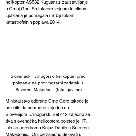
helikopter AS532 Kuguar uz zaustavljanje 
u Crnoj Gori. Sa takvom vojnom letelicom 
Ljubljana je pomagala i Srbiji tokom 
katastrofalnih poplava 2014.
Slovenački i crnogorski helikopteri pred 
poletanje na protivpožarni zadatak u 
Severnoj Makedoniji (foto: gov.me)
Ministarstvo odbrane Crne Gore takođe je 
odlučilo da pomogne zajedno sa 
Slovenijom. Crnogorski Bel 412 zajedno sa 
dva slovenačka helikoptera poleteo je 17. 
jula sa aerodroma Knjaz Danilo u Severnu 
Makedoniju.  Oni će zajedno delovati u 