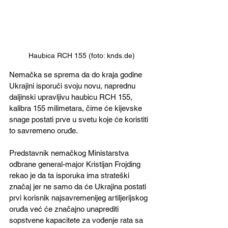
Haubica RCH 155 (foto: knds.de)
Nemačka se sprema da do kraja godine 
Ukrajini isporuči svoju novu, naprednu 
daljinski upravljivu haubicu RCH 155, 
kalibra 155 milimetara, čime će kijevske 
snage postati prve u svetu koje će koristiti 
to savremeno oruđe.
Predstavnik nemačkog Ministarstva 
odbrane general-major Kristijan Frojding 
rekao je da ta isporuka ima strateški 
značaj jer ne samo da će Ukrajina postati 
prvi korisnik najsavremenijeg artiljerijskog 
oruđa već će značajno unaprediti 
sopstvene kapacitete za vođenje rata sa 