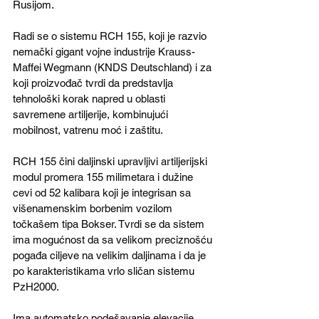
Rusijom.
Radi se o sistemu RCH 155, koji je razvio 
nemački gigant vojne industrije Krauss-
Maffei Wegmann (KNDS Deutschland) i za 
koji proizvođač tvrdi da predstavlja 
tehnološki korak napred u oblasti 
savremene artiljerije, kombinujući 
mobilnost, vatrenu moć i zaštitu.
RCH 155 čini daljinski upravljivi artiljerijski 
modul promera 155 milimetara i dužine 
cevi od 52 kalibara koji je integrisan sa 
višenamenskim borbenim vozilom 
točkašem tipa Bokser. Tvrdi se da sistem 
ima mogućnost da sa velikom preciznošću 
pogađa ciljeve na velikim daljinama i da je 
po karakteristikama vrlo sličan sistemu 
PzH2000.
Ima automatsko podešavanje elevacije 