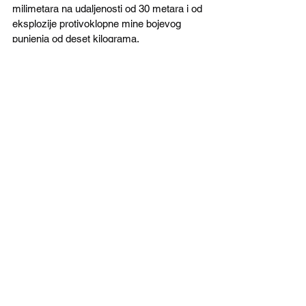
milimetara na udaljenosti od 30 metara i od 
eksplozije protivoklopne mine bojevog 
punjenja od deset kilograma.
Takođe raspolaže ABHO zaštitom i 
savremenim protivpožarnim sistemom. 
Uprkos težini od čak 39 tona, RCH 155 se 
smatra visoko mobilnim vozilom točkašem 
koji zahvaljujući snažnom motoru na putu 
dostiže maksimalnu brzinu 100 kilometra 
na čas.
Najavljena isporuka RCH 155 Ukrajini 
imaće veliki značaj za budućnost tog 
oruđa, za koje već postoji solidno 
interesovanje. Ukoliko se nova samohodna 
haubica “pokaže” na ukrajinskom ratištu, 
može se očekivati da će narudžbine 
uslediti ne samo od Nemačke, koja za 
početak želi dva diviziona sa 36 vozila, 