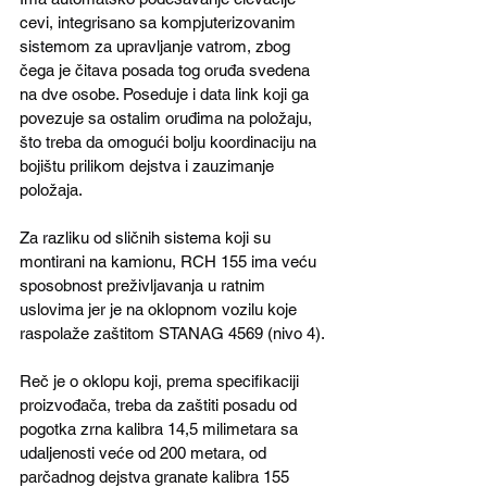
cevi, integrisano sa kompjuterizovanim 
sistemom za upravljanje vatrom, zbog 
čega je čitava posada tog oruđa svedena 
na dve osobe. Poseduje i data link koji ga 
povezuje sa ostalim oruđima na položaju, 
što treba da omogući bolju koordinaciju na 
bojištu prilikom dejstva i zauzimanje 
položaja.
Za razliku od sličnih sistema koji su 
montirani na kamionu, RCH 155 ima veću 
sposobnost preživljavanja u ratnim 
uslovima jer je na oklopnom vozilu koje 
raspolaže zaštitom STANAG 4569 (nivo 4).
Reč je o oklopu koji, prema specifikaciji 
proizvođača, treba da zaštiti posadu od 
pogotka zrna kalibra 14,5 milimetara sa 
udaljenosti veće od 200 metara, od 
parčadnog dejstva granate kalibra 155 