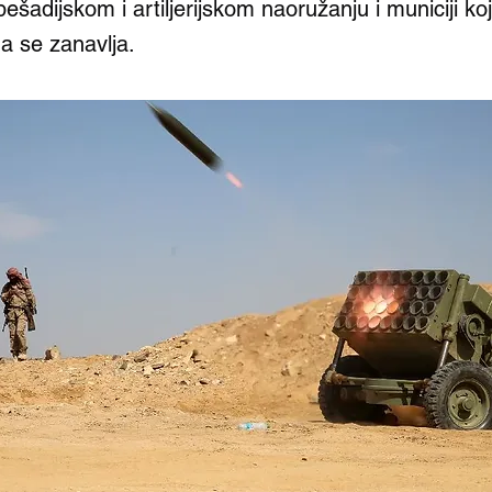
pešadijskom i artiljerijskom naoružanju i municiji ko
da se zanavlja.