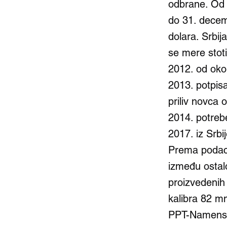
odbrane. Od 
do 31. decemb
dolara. Srbi
se mere stoti
2012. od oko
2013. potpis
priliv novca 
2014. potrebe
2017. iz Srbi
Prema podaci
između ostal
proizvedenih
kalibra 82 m
PPT-Namenska 