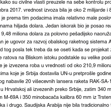
kako su civilne vlasti preuzele na sebe kontrolu 
ra 2017. vrednost izvoza bila je oko 2 milijarde i 
ja je prema tim podacima imala relativno male poslo
nama hiljada dolara. Jedan iskorak bio je posao re
 9,48 miliona dolara za polovno pešadijsko naoruž
an je ugovor za razvoj obalskog raketnog sistema 
od tog posla tek treba da se oseti kada se projekat
 ratova na Bliskom istoku podstakle su velike posl
je je izvezena roba u vrednosti od oko 210,9 milion
ma koje je Srbija dostavila UN-u pretprošle godi
og nabavile 20 višecevnih lansera raketa RAK-SA-
 u Hrvatskoj ali izvezenih preko Srbije, zatim 340
m M-69A i 350 minobacača kalibra 60 mm iz Trsten
i drugo. Saudijska Arabija nije bila tradicionalno 