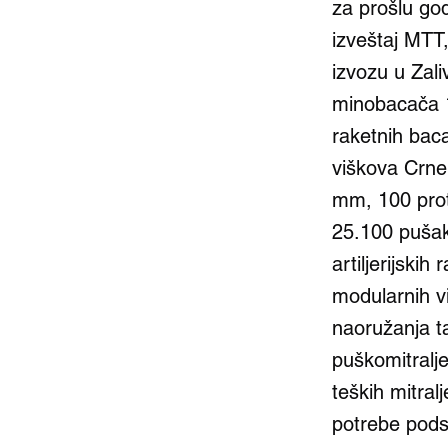
za prošlu go
izveštaj MTT
izvozu u Zali
minobacača 
raketnih bac
viškova Crne
mm, 100 prot
25.100 pušak
artiljerijski
modularnih v
naoružanja t
puškomitralj
teških mitral
potrebe podst