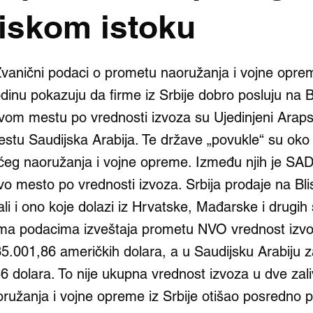
liskom istoku
vanični podaci o prometu naoružanja i vojne opr
dinu pokazuju da firme iz Srbije dobro posluju na 
rvom mestu po vrednosti izvoza su Ujedinjeni Araps
stu Saudijska Arabija. Te države „povukle“ su oko
eg naoružanja i vojne opreme. Između njih je SAD 
vo mesto po vrednosti izvoza. Srbija prodaje na Bl
ali i ono koje dolazi iz Hrvatske, Mađarske i drugih
ema podacima izveštaja prometu NVO vrednost izv
35.001,86 američkih dolara, a u Saudijsku Arabiju 
6 dolara. To nije ukupna vrednost izvoza u dve zal
oružanja i vojne opreme iz Srbije otišao posredno p