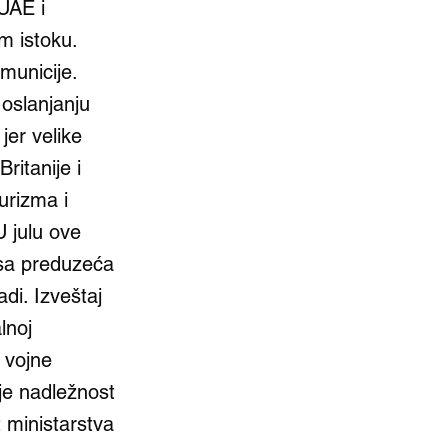
 UAE i
m istoku.
municije.
 oslanjanju
jer velike
ritanije i
urizma i
 julu ove
esa preduzeća
adi. Izveštaj
lnoj
 vojne
je nadležnost
t ministarstva