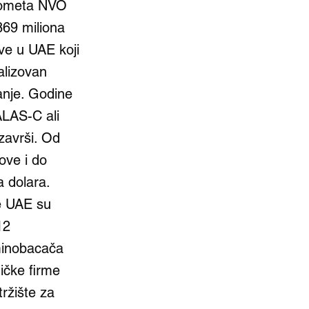
prometa NVO
869 miliona
ve u UAE koji
alizovan
anje. Godine
ALAS-C ali
 završi. Od
ove i do
a dolara.
ne UAE su
12
 minobacača
ičke firme
tržište za