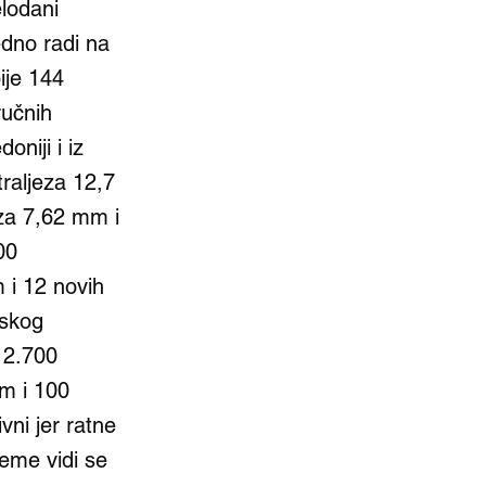
lodani
dno radi na
ije 144
učnih
niji i iz
raljeza 12,7
za 7,62 mm i
00
m i 12 novih
jskog
 2.700
m i 100
vni jer ratne
reme vidi se