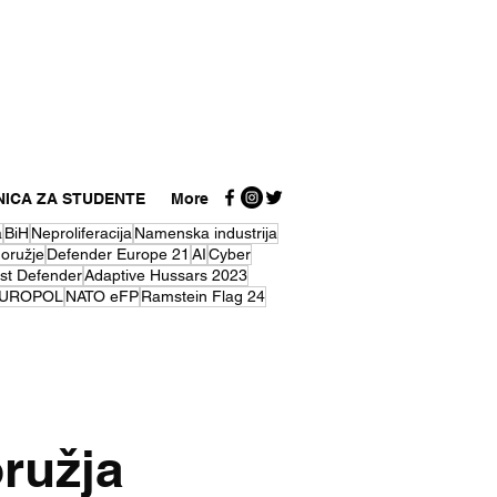
NICA ZA STUDENTE
More
a
BiH
Neproliferacija
Namenska industrija
 oružje
Defender Europe 21
AI
Cyber
st Defender
Adaptive Hussars 2023
UROPOL
NATO eFP
Ramstein Flag 24
ružja