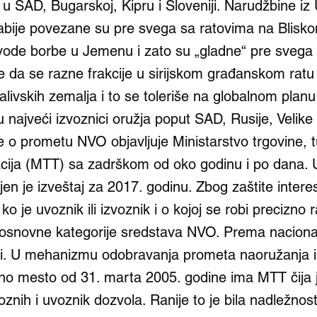
 u SAD, Bugarskoj, Kipru i Sloveniji. Narudžbine iz
abije povezane su pre svega sa ratovima na Blisko
ode borbe u Jemenu i zato su „gladne“ pre svega 
e da se razne frakcije u sirijskom građanskom ratu
livskih zemalja i to se toleriše na globalnom planu 
 najveći izvoznici oružja poput SAD, Rusije, Velike B
 o prometu NVO objavljuje Ministarstvo trgovine, t
cija (MTT) sa zadrškom od oko godinu i po dana. U
jen je izveštaj za 2017. godinu. Zbog zaštite inter
o je uvoznik ili izvoznik i o kojoj se robi precizno r
osnovne kategorije sredstava NVO. Prema naciona
isti. U mehanizmu odobravanja prometa naoružanja i
no mesto od 31. marta 2005. godine ima MTT čija 
oznih i uvoznik dozvola. Ranije to je bila nadležnos