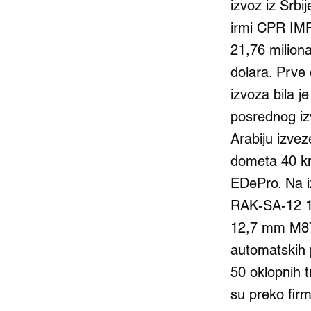
izvoz iz Srbi
irmi CPR IMP
21,76 milion
dolara. Prve 
izvoza bila j
posrednog iz
Arabiju izvez
dometa 40 km
EDePro. Na iz
RAK-SA-12 1
12,7 mm M87
automatskih 
50 oklopnih 
su preko firm