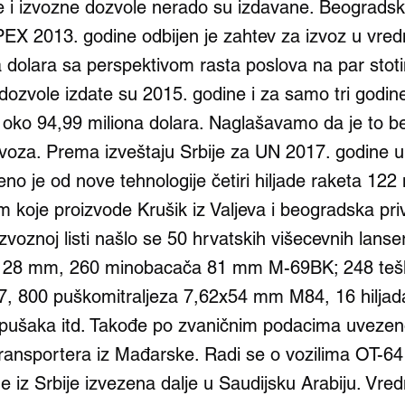
je i izvozne dozvole nerado su izdavane. Beogradsko
EX 2013. godine odbijen je zahtev za izvoz u vred
a dolara sa perspektivom rasta poslova na par stoti
dozvole izdate su 2015. godine i za samo tri godin
e oko 94,99 miliona dolara. Naglašavamo da je to b
voza. Prema izveštaju Srbije za UN 2017. godine u
eno je od nove tehnologije četiri hiljade raketa 1
 koje proizvode Krušik iz Valjeva i beogradska pri
voznoj listi našlo se 50 hrvatskih višecevnih lanse
28 mm, 260 minobacača 81 mm M-69BK; 248 teški
, 800 puškomitraljeza 7,62x54 mm M84, 16 hiljad
pušaka itd. Takođe po zvaničnim podacima uvezeno
transportera iz Mađarske. Radi se o vozilima OT-6
e iz Srbije izvezena dalje u Saudijsku Arabiju. Vre