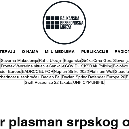
NTERVJU
O NAMA
MI U MEDIJIMA
PUBLIKACIJE
RADIO
a
Severna Makedonija
Rat u Ukrajini
Bugarska
Grčka
Crna Gora
Slovenij
e
Frontex
Vanredne situacije
Sankcije
COVID-19
KSB
Air Policing
Biološko
nder Europe
EADRCC
EUFOR
Neptun Strike 2022
Platinum Wolf
Steadfa
zbednost u saobraćaju
Dacian Fall
Dacian Spring
Defender Europe 20
E
Swift Response 22
Takuba
UNFICYP
UNIFIL
r plasman srpskog o