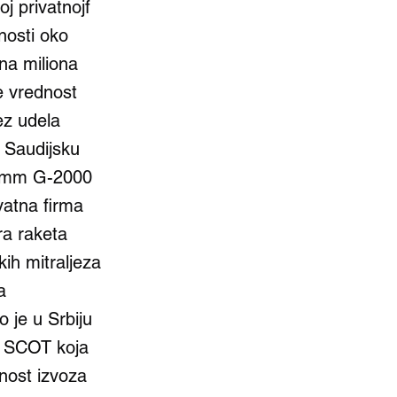
j privatnojf
nosti oko
na miliona
e vrednost
ez udela
 Saudijsku
22 mm G-2000
vatna firma
ra raketa
h mitraljeza
a
 je u Srbiju
4 SCOT koja
dnost izvoza