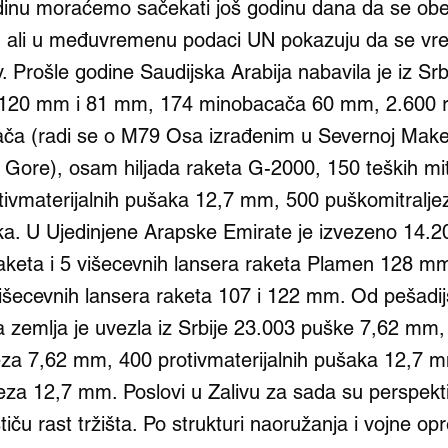
dinu moraćemo sačekati još godinu dana da se obe
, ali u međuvremenu podaci UN pokazuju da se vre
v. Prošle godine Saudijska Arabija nabavila je iz Srb
120 mm i 81 mm, 174 minobacača 60 mm, 2.600 r
ača (radi se o M79 Osa izrađenim u Severnoj Makedo
 Gore), osam hiljada raketa G-2000, 150 teških mit
ivmaterijalnih pušaka 12,7 mm, 500 puškomitralje
a. U Ujedinjene Arapske Emirate je izvezeno 14.2
h raketa i 5 višecevnih lansera raketa Plamen 128 m
išecevnih lansera raketa 107 i 122 mm. Od pešadi
a zemlja je uvezla iz Srbije 23.003 puške 7,62 mm,
eza 7,62 mm, 400 protivmaterijalnih pušaka 12,7 m
jeza 12,7 mm. Poslovi u Zalivu za sada su perspekti
iču rast tržišta. Po strukturi naoružanja i vojne op