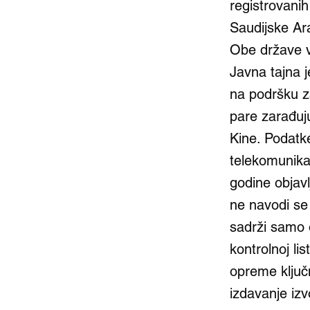
registrovanih
Saudijske Ar
Obe države v
Javna tajna j
na podršku za
pare zarađuju
Kine. Podatke
telekomunika
godine objavl
ne navodi se k
sadrži samo 
kontrolnoj l
opreme ključ
izdavanje izv