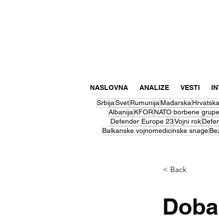
NASLOVNA
ANALIZE
VESTI
I
Srbija
Svet
Rumunija
Mađarska
Hrvatsk
Albanija
KFOR
NATO borbene grup
Defender Europe 23
Vojni rok
Defe
Balkanske vojnomedicinske snage
Be
< Back
Doba