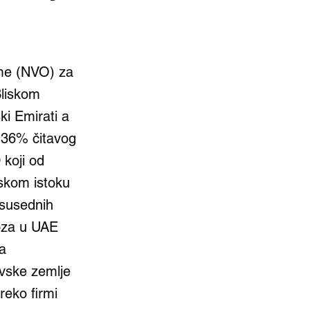
eme (NVO) za
Bliskom
ki Emirati a
 36% čitavog
koji od
iskom istoku
 susednih
oza u UAE
za
ivske zemlje
reko firmi