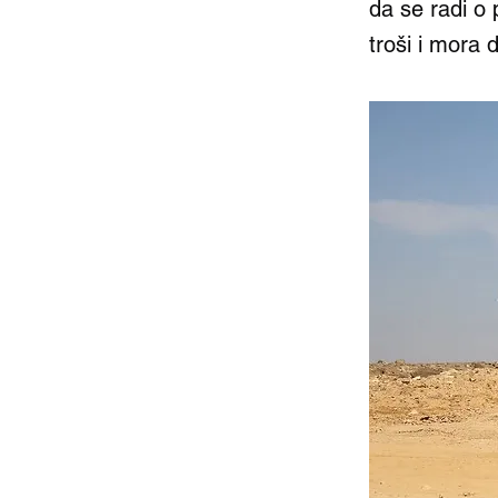
da se radi o 
troši i mora 