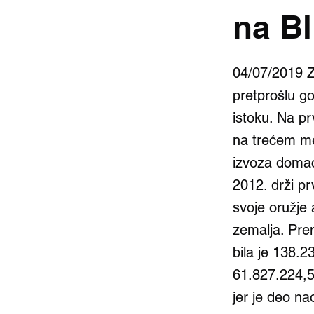
na B
04/07/2019 Z
pretprošlu go
istoku. Na p
na trećem me
izvoza domać
2012. drži pr
svoje oružje 
zemalja. Pr
bila je 138.2
61.827.224,5
jer je deo na