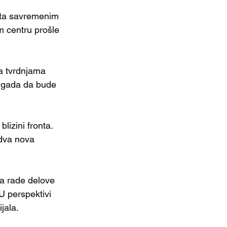
meta savremenim
 centru prošle 
a tvrdnjama 
rigada da bude 
lizini fronta. 
 dva nova 
da rade delove 
U perspektivi 
jala.