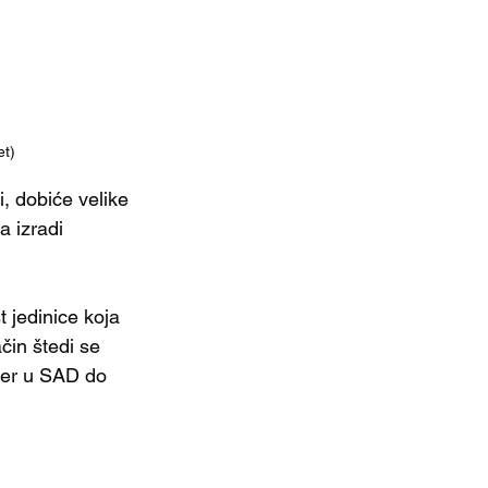
et)
, dobiće velike 
 izradi 
jedinice koja 
čin štedi se 
mer u SAD do 