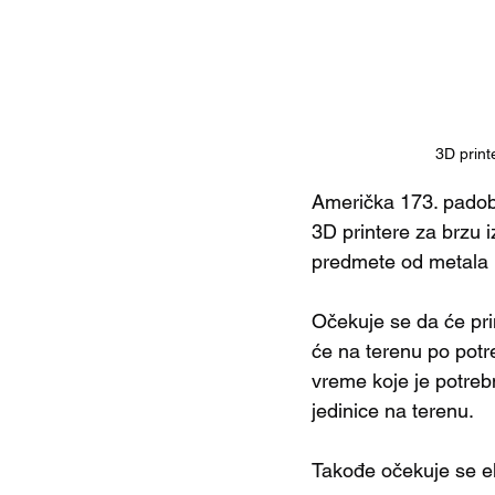
3D print
Američka 173. padobr
3D printere za brzu 
predmete od metala i
Očekuje se da će pri
će na terenu po potr
vreme koje je potreb
jedinice na terenu. 
Takođe očekuje se ek