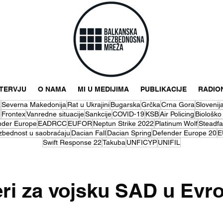
NTERVJU
O NAMA
MI U MEDIJIMA
PUBLIKACIJE
RADIO
a
Severna Makedonija
Rat u Ukrajini
Bugarska
Grčka
Crna Gora
Slovenij
e
Frontex
Vanredne situacije
Sankcije
COVID-19
KSB
Air Policing
Biološko
nder Europe
EADRCC
EUFOR
Neptun Strike 2022
Platinum Wolf
Steadfa
zbednost u saobraćaju
Dacian Fall
Dacian Spring
Defender Europe 20
E
Swift Response 22
Takuba
UNFICYP
UNIFIL
eri za vojsku SAD u Evro