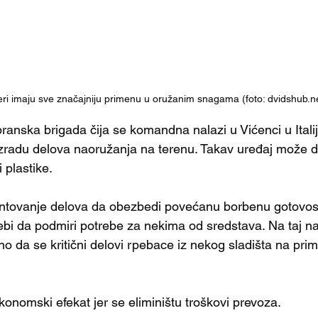
eri imaju sve značajniju primenu u oružanim snagama (foto: dvidshub.n
anska brigada čija se komandna nalazi u Vićenci u Italiji
izradu delova naoružanja na terenu. Takav uređaj može da
 plastike.
ntovanje delova da obezbedi povećanu borbenu gotovost 
ebi da podmiri potrebe za nekima od sredstava. Na taj na
no da se kritični delovi rpebace iz nekog sladišta na pri
onomski efekat jer se eliminištu troškovi prevoza.