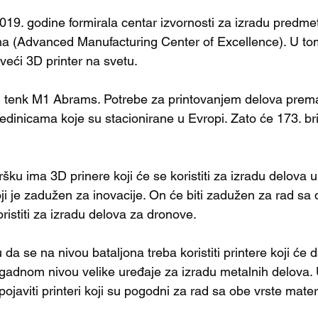
019. godine formirala centar izvornosti za izradu pred
a (Advanced Manufacturing Center of Excellence). U tom
veći 3D printer na svetu. 
su tenk M1 Abrams. Potrebe za printovanjem delova prem
jedinicama koje su stacionirane u Evropi. Zato će 173. b
ku ima 3D prinere koji će se koristiti za izradu delova u b
koji je zadužen za inovacije. On će biti zadužen za rad sa
oristiti za izradu delova za dronove.
a se na nivou bataljona treba koristiti printere koji će 
igadnom nivou velike uređaje za izradu metalnih delova. 
ojaviti printeri koji su pogodni za rad sa obe vrste materi