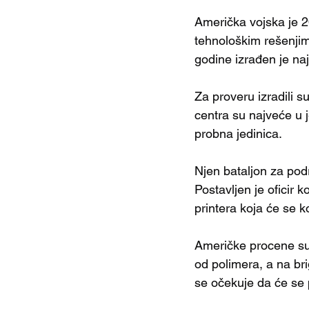
Američka vojska je 2
tehnološkim rešenjim
godine izrađen je naj
Za proveru izradili 
centra su najveće u 
probna jedinica. 
Njen bataljon za podrš
Postavljen je oficir 
printera koja će se k
Američke procene su d
od polimera, a na br
se očekuje da će se p