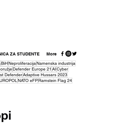
NICA ZA STUDENTE
More
a
BiH
Neproliferacija
Namenska industrija
 oružje
Defender Europe 21
AI
Cyber
st Defender
Adaptive Hussars 2023
UROPOL
NATO eFP
Ramstein Flag 24
pi