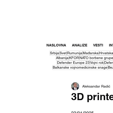
NASLOVNA
ANALIZE
VESTI
I
Srbija
Svet
Rumunija
Mađarska
Hrvatsk
Albanija
KFOR
NATO borbene grup
Defender Europe 23
Vojni rok
Defe
Balkanske vojnomedicinske snage
Be
Aleksandar Radić
3D print