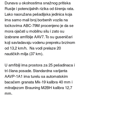
Dunava u okolnostima snažnog pritiska 
Rusije i potencijalnih rizika od širenja rata. 
Lako naoružana pešadijska jedinica koja 
ima samo mali broj borbenih vozila na 
toćkovima ABC-79M procenjeno je da se 
mora ojačati u mobilnu silu i zato su 
izabrane amfibije AAV7. To su guseničari 
koji savladavaju vodenu prepreku brzinom 
od 13,2 km/h.  Na vodi prelaze 20 
nautičkih milja (37 km). 
U amfibiji ima prostora za 25 pešadinaca i 
tri člana posade. Standardna varijanta 
AAVP-1A1 ima turelu sa automatskim 
bacačem granata Mk-19 kalibra 40 mm i 
mitraljezom Brauning M2BH kalibra 12,7 
mm. 