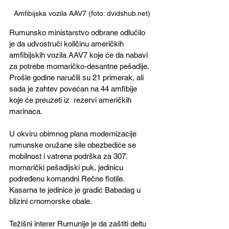
Amfibijska vozila AAV7 (foto: dvidshub.net)
Rumunsko ministarstvo odbrane odlučilo 
je da udvostruči količinu američkih 
amfibijskih vozila AAV7 koje će da nabavi 
za potrebe mornaričko-desantne pešadije. 
Prošle godine naručili su 21 primerak, ali 
sada je zahtev povećan na 44 amfibije 
koje će preuzeti iz  rezervi američkih 
marinaca.
U okviru obimnog plana modernizacije 
rumunske oružane sile obezbediće se 
mobilnost i vatrena podrška za 307. 
mornarički pešadijski puk, jedinicu 
podređenu komandni Rečne flotile. 
Kasarna te jedinice je gradić Babadag u 
blizini crnomorske obale.  
Težišni interer Rumunije je da zaštiti deltu 