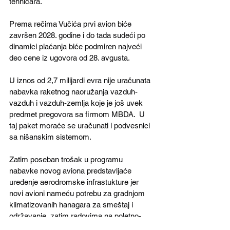
tehničara.
Prema rečima Vučića prvi avion biće 
završen 2028. godine i do tada sudeći po 
dinamici plaćanja biće podmiren najveći 
deo cene iz ugovora od 28. avgusta.
U iznos od 2,7 milijardi evra nije uračunata 
nabavka raketnog naoružanja vazduh-
vazduh i vazduh-zemlja koje je još uvek 
predmet pregovora sa firmom MBDA.  U 
taj paket moraće se uračunati i podvesnici 
sa nišanskim sistemom. 
Zatim poseban trošak u programu 
nabavke novog aviona predstavljaće 
uređenje aerodromske infrastukture jer 
novi avioni nameću potrebu za gradnjom 
klimatizovanih hanagara za smeštaj i 
održavanje, zatim radovima na poletno-
sletnim stazama i stazama za voženje.