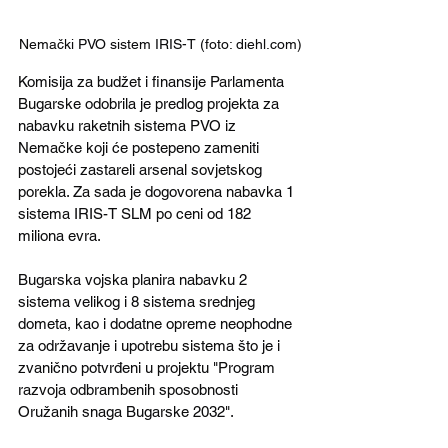
Nemački PVO sistem IRIS-T (foto: diehl.com)
Komisija za budžet i finansije Parlamenta 
Bugarske odobrila je predlog projekta za 
nabavku raketnih sistema PVO iz 
Nemačke koji će postepeno zameniti 
postojeći zastareli arsenal sovjetskog 
porekla. Za sada je dogovorena nabavka 1 
sistema IRIS-T SLM po ceni od 182 
miliona evra.
Bugarska vojska planira nabavku 2 
sistema velikog i 8 sistema srednjeg 
dometa, kao i dodatne opreme neophodne 
za održavanje i upotrebu sistema što je i 
zvanično potvrđeni u projektu "Program 
razvoja odbrambenih sposobnosti 
Oružanih snaga Bugarske 2032".