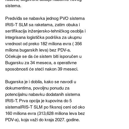
sistema.
Predviđa se nabavka jednog PVO sistema 
IRIS-T SLM sa raketama, zatim obuka i 
sertifikacija inženjersko-tehničkog osoblja i 
integrisana logistička podrška za ukupnu 
vrednost od preko 182 miliona evra ( 356 
miliona bugarskih leva) bez PDV-a. 
Očekuje se da će sistem biti isporučen u 
Bugarsku za 34 meseca, a operativne 
sposobnosti će steći nakon 39 meseci.
Bugarska je i dobila, kako se navodi u 
dokumentima, povoljnu ponudu za 
potencijalnu nabavku dodatanih sistema 
IRIS-T. Prva opcija je kupovina do 5 
sistemaIRIS-T SLM po fiksnoj ceni od oko 
160 miliona evra (313,628 miliona leva bez 
PDV-a), koja važi do kraja 2027. godine.