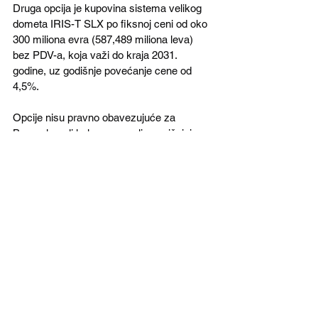
Druga opcija je kupovina sistema velikog 
dometa IRIS-T SLX po fiksnoj ceni od oko 
300 miliona evra (587,489 miliona leva) 
bez PDV-a, koja važi do kraja 2031. 
godine, uz godišnje povećanje cene od 
4,5%.
Opcije nisu pravno obavezujuće za 
Bugarsku, ali kako su naveli zvaničnici 
ministarstva odbrane, pružaju povoljnu, 
predvidivu i fiksnu cenu potencijalne
nabavke savremenih sistema PVO.
Oružane snage Savezne Republike 
Nemačke primile su 6. avgusta ove godine 
prvu lansirnu jedinicu IRIS-T SLM. 
Bundesver je kupio, odnosno platio 950 
miliona evra za 6 lansirnih jedinica ili oko 
158 miliona po lansirnoj jedinici.