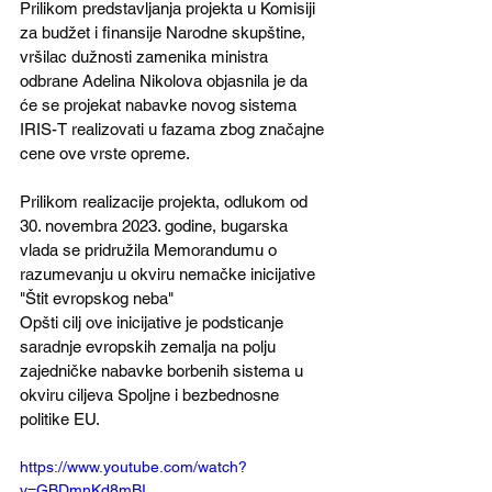
Prilikom predstavljanja projekta u Komisiji 
za budžet i finansije Narodne skupštine, 
vršilac dužnosti zamenika ministra 
odbrane Adelina Nikolova objasnila je da 
će se projekat nabavke novog sistema 
IRIS-T realizovati u fazama zbog značajne 
cene ove vrste opreme.
Prilikom realizacije projekta, odlukom od 
30. novembra 2023. godine, bugarska 
vlada se pridružila Memorandumu o 
razumevanju u okviru nemačke inicijative 
"Štit evropskog neba" 
Opšti cilj ove inicijative je podsticanje 
saradnje evropskih zemalja na polju 
zajedničke nabavke borbenih sistema u 
okviru ciljeva Spoljne i bezbednosne 
politike EU.
https://www.youtube.com/watch?
v=GBDmnKd8mBI