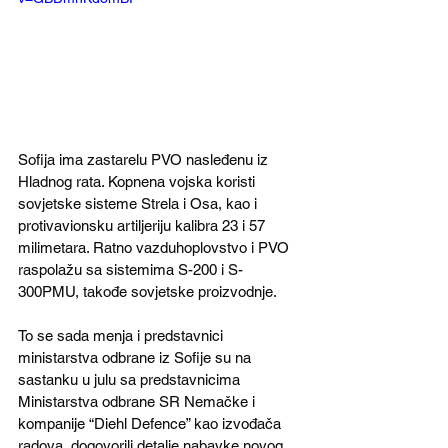
Sofija ima zastarelu PVO nasleđenu iz 
Hladnog rata. Kopnena vojska koristi 
sovjetske sisteme Strela i Osa, kao i 
protivavionsku artiljeriju kalibra 23 i 57 
milimetara. Ratno vazduhoplovstvo i PVO 
raspolažu sa sistemima S-200 i S-
300PMU, takođe sovjetske proizvodnje.
To se sada menja i predstavnici 
ministarstva odbrane iz Sofije su na 
sastanku u julu sa predstavnicima 
Ministarstva odbrane SR Nemačke i 
kompanije “Diehl Defence” kao izvođača 
radova, dogovorili detalje nabavke novog 