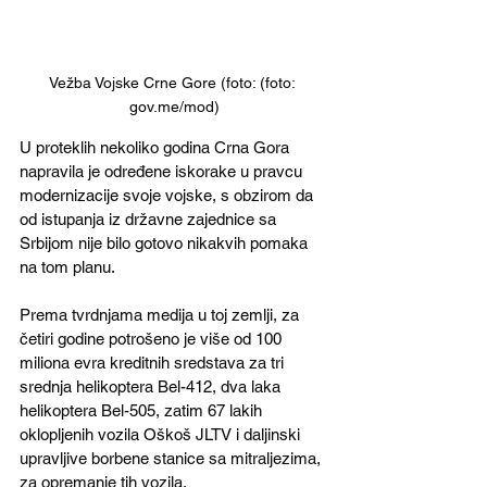
Vežba Vojske Crne Gore (foto: (foto: 
gov.me/mod)
U proteklih nekoliko godina Crna Gora 
napravila je određene iskorake u pravcu 
modernizacije svoje vojske, s obzirom da 
od istupanja iz državne zajednice sa 
Srbijom nije bilo gotovo nikakvih pomaka 
na tom planu.
Prema tvrdnjama medija u toj zemlji, za 
četiri godine potrošeno je više od 100 
miliona evra kreditnih sredstava za tri 
srednja helikoptera Bel-412, dva laka 
helikoptera Bel-505, zatim 67 lakih 
oklopljenih vozila Oškoš JLTV i daljinski 
upravljive borbene stanice sa mitraljezima, 
za opremanje tih vozila.