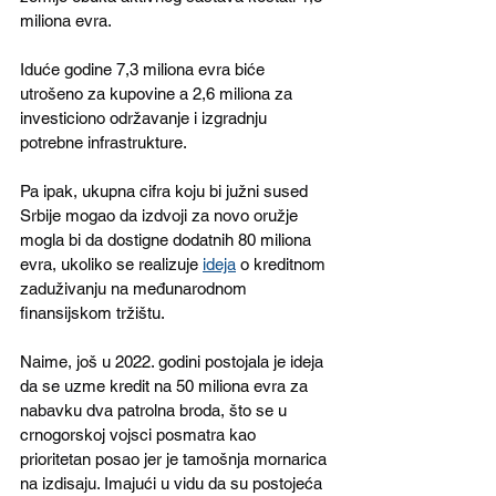
miliona evra.
Iduće godine 7,3 miliona evra biće 
utrošeno za kupovine a 2,6 miliona za 
investiciono održavanje i izgradnju 
potrebne infrastrukture.
Pa ipak, ukupna cifra koju bi južni sused 
Srbije mogao da izdvoji za novo oružje 
mogla bi da dostigne dodatnih 80 miliona 
evra, ukoliko se realizuje 
ideja
 o kreditnom 
zaduživanju na međunarodnom 
finansijskom tržištu.
Naime, još u 2022. godini postojala je ideja 
da se uzme kredit na 50 miliona evra za 
nabavku dva patrolna broda, što se u 
crnogorskoj vojsci posmatra kao 
prioritetan posao jer je tamošnja mornarica 
na izdisaju. Imajući u vidu da su postojeća 