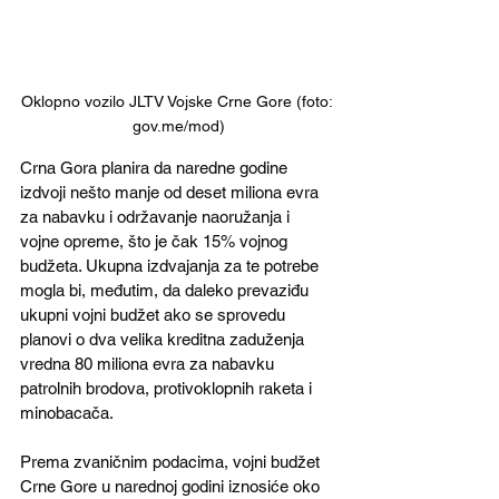
Oklopno vozilo JLTV Vojske Crne Gore (foto: 
gov.me/mod)
Crna Gora planira da naredne godine 
izdvoji nešto manje od deset miliona evra 
za nabavku i održavanje naoružanja i 
vojne opreme, što je čak 15% vojnog 
budžeta. Ukupna izdvajanja za te potrebe 
mogla bi, međutim, da daleko prevaziđu 
ukupni vojni budžet ako se sprovedu 
planovi o dva velika kreditna zaduženja 
vredna 80 miliona evra za nabavku 
patrolnih brodova, protivoklopnih raketa i 
minobacača.
Prema zvaničnim podacima, vojni budžet 
Crne Gore u narednoj godini iznosiće oko 