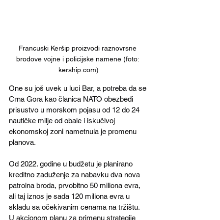
Francuski Keršip proizvodi raznovrsne 
brodove vojne i policijske namene (foto: 
kership.com)
One su još uvek u luci Bar, a potreba da se 
Crna Gora kao članica NATO obezbedi 
prisustvo u morskom pojasu od 12 do 24 
nautičke milje od obale i iskučivoj 
ekonomskoj zoni nametnula je promenu 
planova. 
Od 2022. godine u budžetu je planirano 
kreditno zaduženje za nabavku dva nova 
patrolna broda, prvobitno 50 miliona evra, 
ali taj iznos je sada 120 miliona evra u 
skladu sa očekivanim cenama na tržištu. 
U akcionom planu za primenu strategije 