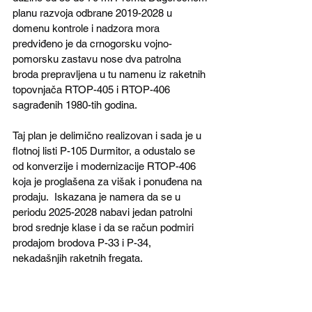
planu razvoja odbrane 2019-2028 u 
domenu kontrole i nadzora mora 
predviđeno je da crnogorsku vojno-
pomorsku zastavu nose dva patrolna 
broda prepravljena u tu namenu iz raketnih 
topovnjača RTOP-405 i RTOP-406 
sagrađenih 1980-tih godina. 
Taj plan je delimično realizovan i sada je u 
flotnoj listi P-105 Durmitor, a odustalo se 
od konverzije i modernizacije RTOP-406 
koja je proglašena za višak i ponuđena na 
prodaju.  Iskazana je namera da se u 
periodu 2025-2028 nabavi jedan patrolni 
brod srednje klase i da se račun podmiri 
prodajom brodova P-33 i P-34, 
nekadašnjih raketnih fregata. 