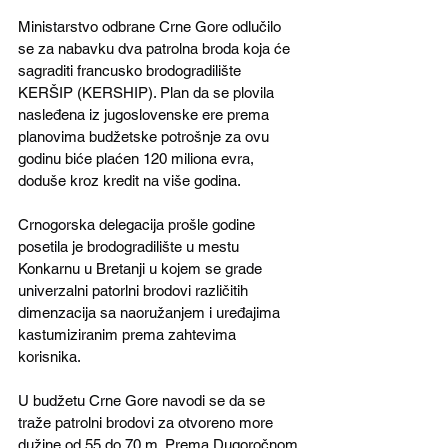
Ministarstvo odbrane Crne Gore odlučilo 
se za nabavku dva patrolna broda koja će 
sagraditi francusko brodogradilište 
KERŠIP (KERSHIP). Plan da se plovila 
nasleđena iz jugoslovenske ere prema 
planovima budžetske potrošnje za ovu 
godinu biće plaćen 120 miliona evra, 
doduše kroz kredit na više godina.
Crnogorska delegacija prošle godine 
posetila je brodogradilište u mestu 
Konkarnu u Bretanji u kojem se grade 
univerzalni patorlni brodovi različitih 
dimenzacija sa naoružanjem i uređajima 
kastumiziranim prema zahtevima 
korisnika. 
U budžetu Crne Gore navodi se da se 
traže patrolni brodovi za otvoreno more 
dužine od 55 do 70 m. Prema Dugoročnom 