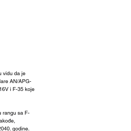
 vidu da je 
radare AN/APG-
16V i F-35 koje 
u rangu sa F-
Takođe, 
2040. godine.