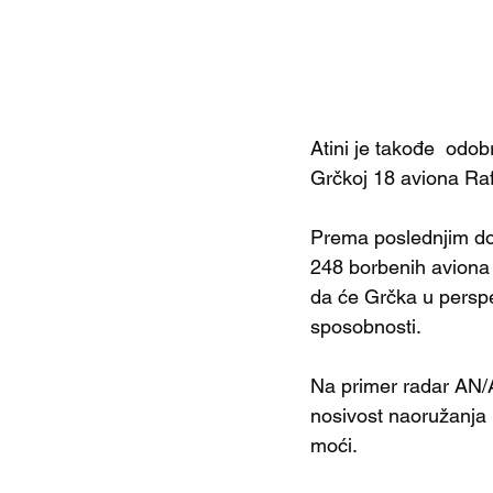
Atini je takođe  odo
Grčkoj 18 aviona Raf
Prema poslednjim do
248 borbenih aviona 
da će Grčka u perspek
sposobnosti.
Na primer radar AN/
nosivost naoružanja 
moći.