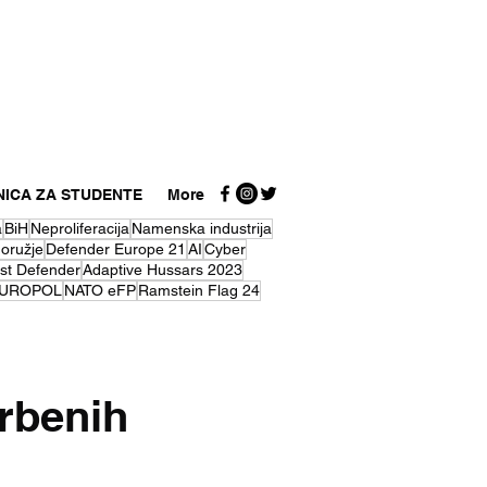
NICA ZA STUDENTE
More
a
BiH
Neproliferacija
Namenska industrija
 oružje
Defender Europe 21
AI
Cyber
st Defender
Adaptive Hussars 2023
UROPOL
NATO eFP
Ramstein Flag 24
rbenih