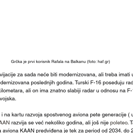
Grčka je prvi korisnik Rafala na Balkanu (foto: haf.gr)
ijacije za sada neće biti modernizovana, ali treba imati u
modernizovana poslednjih godina. Turski F-16 poseduju 
lometara, ali on ima znatno slabiji radar u odnosu na F-
vojska.
 i na kartu razvoja spostvenog aviona pete generacije ( 
AAN
 razvija se već nekoliko godina, ali još nije 
poleteo
. 
 aviona KAAN predviđena je tek za period od 2034. do 