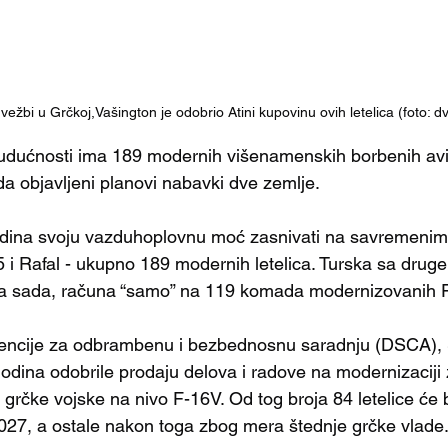
vežbi u Grčkoj,Vašington je odobrio Atini kupovinu ovih letelica (foto: d
budućnosti ima 189 modernih višenamenskih borbenih avi
a objavljeni planovi nabavki dve zemlje. 
odina svoju vazduhoplovnu moć zasnivati na savremenim
 i Rafal - ukupno 189 modernih letelica. Turska sa druge
, za sada, računa “samo” na 119 komada modernizovanih 
ncije za odbrambenu i bezbednosnu saradnju (DSCA),
godina odobrile prodaju delova i radove na modernizaciji
rčke vojske na nivo F-16V. Od tog broja 84 letelice će bi
27, a ostale nakon toga zbog mera štednje grčke vlade