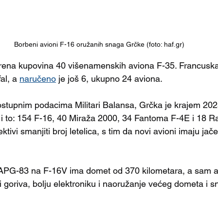
Borbeni avioni F-16 oružanih snaga Grčke (foto: haf.gr)
brena kupovina 40 višenamenskih aviona F-35. Francuska 
al, a 
naručeno
 je još 6, ukupno 24 aviona.
stupnim podacima Militari Balansa, Grčka je krajem 202
i to: 154 F-16, 40 Miraža 2000, 34 Fantoma F-4E i 18 Raf
tivi smanjiti broj letelica, s tim da novi avioni imaju jač
APG-83 na F-16V ima domet od 370 kilometara, a sam a
i goriva, bolju elektroniku i naoružanje većeg dometa i s