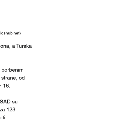
vidshub.net)
ona, a Turska 
 borbenim 
 strane, od 
F-16.
 SAD su 
 za 123 
ti 
.