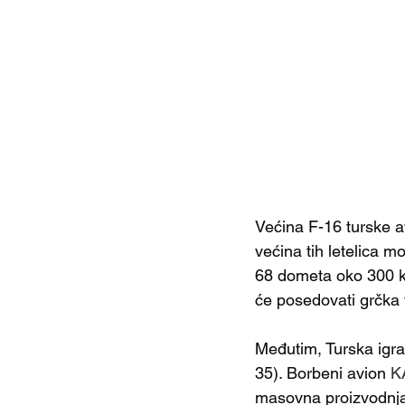
Većina F-16 turske av
većina tih letelica 
68 dometa oko 300 ki
će posedovati grčka 
Međutim, Turska igra
35). Borbeni avion 
K
masovna proizvodnja