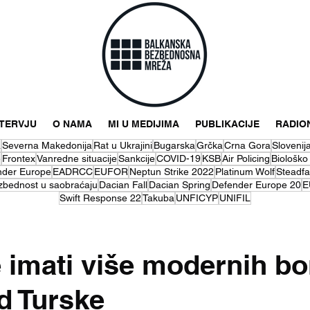
NTERVJU
O NAMA
MI U MEDIJIMA
PUBLIKACIJE
RADIO
a
Severna Makedonija
Rat u Ukrajini
Bugarska
Grčka
Crna Gora
Slovenij
e
Frontex
Vanredne situacije
Sankcije
COVID-19
KSB
Air Policing
Biološko
nder Europe
EADRCC
EUFOR
Neptun Strike 2022
Platinum Wolf
Steadfa
zbednost u saobraćaju
Dacian Fall
Dacian Spring
Defender Europe 20
E
Swift Response 22
Takuba
UNFICYP
UNIFIL
 imati više modernih bo
d Turske