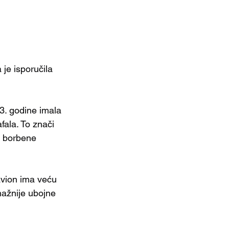
je isporučila 
3. godine imala 
ala. To znači 
e borbene 
vion ima veću 
nažnije ubojne 