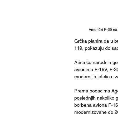
Američki F-35 na 
Grčka planira da u 
119, pokazuju do sad
Atina će narednih g
avionima F-16V, F-35
modernijih letelica
Prema podacima Age
poslednjih nekoliko 
borbena aviona F-16 g
modernizovane do 20