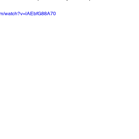
com/watch?v=lAEbfG88A70