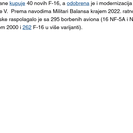
ane 
kupuje
 40 novih F-16, a 
odobrena
 je i modernizacija
e V.  Prema navodima Militari Balansa krajem 2022. ratn
ske raspolagalo je sa 295 borbenih aviona (16 NF-5A i 
om 2000 i 
2
62
 F-16 u više varijanti).