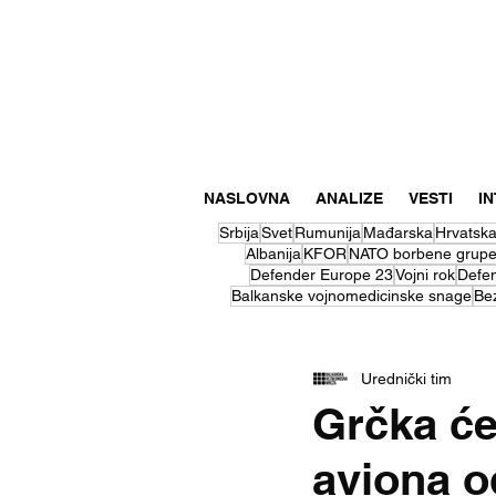
NASLOVNA
ANALIZE
VESTI
I
Srbija
Svet
Rumunija
Mađarska
Hrvatsk
Albanija
KFOR
NATO borbene grup
Defender Europe 23
Vojni rok
Defe
Balkanske vojnomedicinske snage
Be
Urednički tim
Grčka će
aviona o