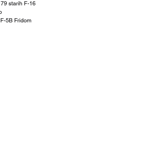
 79 starih F-16 
o 
NF-5B Fridom 