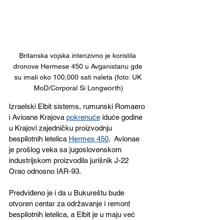
Britanska vojska intenzivno je koristila 
dronove Hermese 450 u Avganistanu gde 
su imali oko 100,000 sati naleta (foto: UK 
MoD/Corporal Si Longworth)
Izraelski Elbit sistems, rumunski Romaero 
i Avioane Krajova 
pokrenuće
 iduće godine 
u Krajovi zajedničku proizvodnju 
bespilotnih letelica 
Hermes 450
.  Avionae 
je prošlog veka sa jugoslovenskom 
industrijskom proizvodila jurišnik J-22 
Orao odnosno IAR-93.
Predviđeno je i da u Bukureštu bude 
otvoren centar za održavanje i remont 
bespilotnih letelica, a Elbit je u maju već 