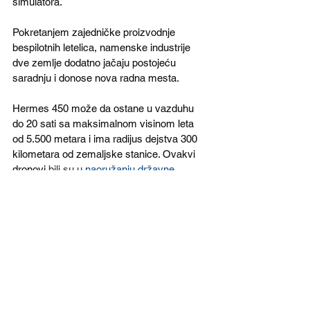
simulatora. 
Pokretanjem zajedničke proizvodnje 
bespilotnih letelica, namenske industrije 
dve zemlje dodatno jačaju postojeću 
saradnju i donose nova radna mesta. 
Hermes 450 može da ostane u vazduhu 
do 20 sati sa maksimalnom visinom leta 
od 5.500 metara i ima radijus dejstva 300 
kilometara od zemaljske stanice. Ovakvi 
dronovi 
bili su u 
naoružanju državne 
bezbednosti Severne Makedonije
, u tajnoj 
jedinici koja je rasformirana 2020.
Osnovna ideja je da fabrika dronova u 
Rumuniji proizvodi za izvoz, ali sa obzirom 
na planove zvaničnog Bukurešta da kupi 9 
bespilotnih letelica za oružane snage, 
moguće je da će izbor biti izraelski dronovi.