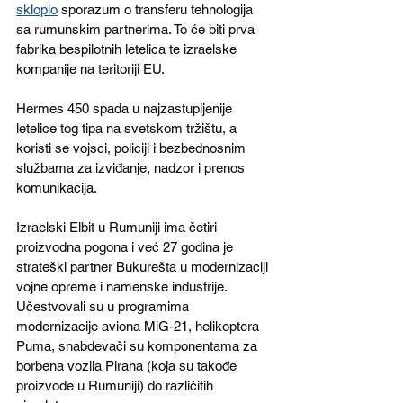
sklopio
 sporazum o transferu tehnologija 
sa rumunskim partnerima. To će biti prva 
fabrika bespilotnih letelica te izraelske 
kompanije na teritoriji EU.
Hermes 450 spada u najzastupljenije 
letelice tog tipa na svetskom tržištu, a 
koristi se vojsci, policiji i bezbednosnim 
službama za izviđanje, nadzor i prenos 
komunikacija. 
Izraelski Elbit u Rumuniji ima četiri 
proizvodna pogona i već 27 godina je 
strateški partner Bukurešta u modernizaciji 
vojne opreme i namenske industrije. 
Učestvovali su u programima 
modernizacije aviona MiG-21, helikoptera 
Puma, snabdevači su komponentama za 
borbena vozila Pirana (koja su takođe 
proizvode u Rumuniji) do različitih 