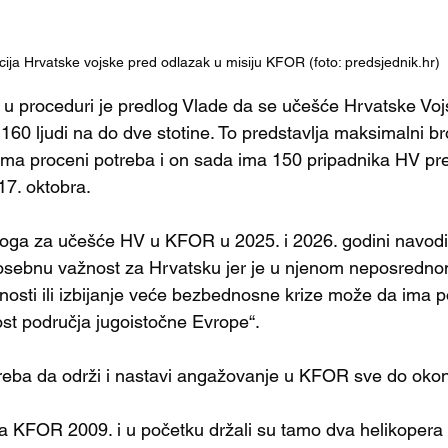
cija Hrvatske vojske pred odlazak u misiju KFOR (foto: predsjednik.hr)
u proceduri je predlog Vlade da se učešće Hrvatske Voj
0 ljudi na do dve stotine. To predstavlja maksimalni bro
ema proceni potreba i on sada ima 150 pripadnika HV pr
7. oktobra.
oga za učešće HV u KFOR u 2025. i 2026. godini navodi 
posebnu važnost za Hrvatsku jer je u njenom neposredno
lnosti ili izbijanje veće bezbednosne krize može da ima p
ost područja jugoistočne Evrope“. 
reba da održi i nastavi angažovanje u KFOR sve do okonč
la KFOR 2009. i u početku držali su tamo dva helikopera