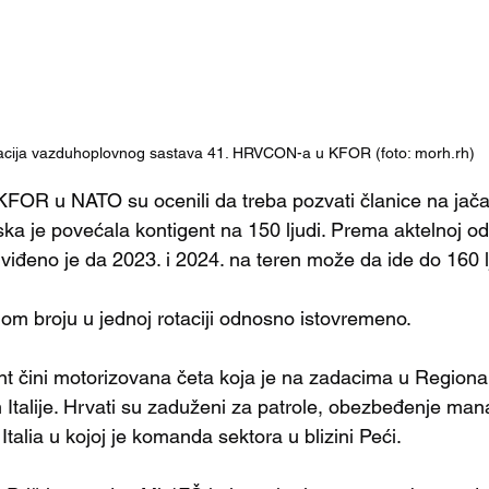
acija vazduhoplovnog sastava 41. HRVCON-a u KFOR (foto: morh.rh)
FOR u NATO su ocenili da treba pozvati članice na jača
ka je povećala kontigent na 150 ljudi. Prema aktelnoj odl
iđeno je da 2023. i 2024. na teren može da ide do 160 lj
m broju u jednoj rotaciji odnosno istovremeno.
nt čini motorizovana četa koja je na zadacima u Regiona
talije. Hrvati su zaduženi za patrole, obezbeđenje mana
Italia u kojoj je komanda sektora u blizini Peći. 