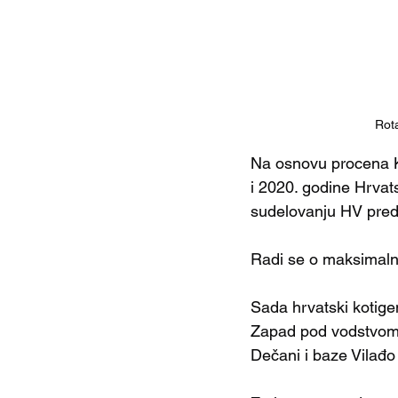
Rot
Na osnovu procena K
i 2020. godine Hrvats
sudelovanju HV predv
Radi se o maksimalno
Sada hrvatski kotige
Zapad pod vodstvom I
Dečani i baze Vilađo 