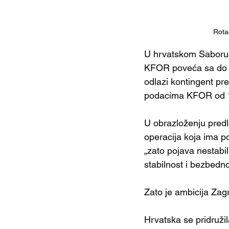
Rota
U hrvatskom Saboru 
KFOR poveća sa do 16
odlazi kontingent pr
podacima KFOR od 1
U obrazloženju predl
operacija koja ima 
„zato pojava nestabi
stabilnost i bezbedn
Zato je ambicija Zag
Hrvatska se pridruži