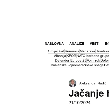
NASLOVNA
ANALIZE
VESTI
I
Srbija
Svet
Rumunija
Mađarska
Hrvatsk
Albanija
KFOR
NATO borbene grup
Defender Europe 23
Vojni rok
Defe
Balkanske vojnomedicinske snage
Be
Aleksandar Radić
Jačanje 
21/10/2024