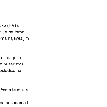
ske (HV) u 
j, a na teren 
ema najsvežijim 
se da je to 
m susedstvu i 
osledice na 
anja te misije.
 sa posadama i 