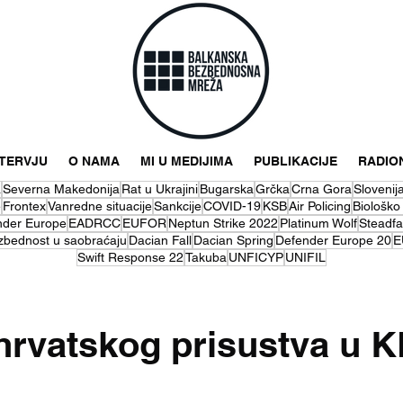
NTERVJU
O NAMA
MI U MEDIJIMA
PUBLIKACIJE
RADIO
a
Severna Makedonija
Rat u Ukrajini
Bugarska
Grčka
Crna Gora
Slovenij
e
Frontex
Vanredne situacije
Sankcije
COVID-19
KSB
Air Policing
Biološko
nder Europe
EADRCC
EUFOR
Neptun Strike 2022
Platinum Wolf
Steadfa
zbednost u saobraćaju
Dacian Fall
Dacian Spring
Defender Europe 20
E
Swift Response 22
Takuba
UNFICYP
UNIFIL
hrvatskog prisustva u 