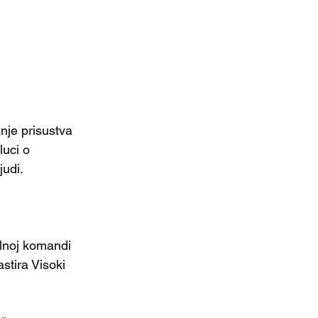
nje prisustva
uci o 
udi. 
lnoj komandi 
stira Visoki 