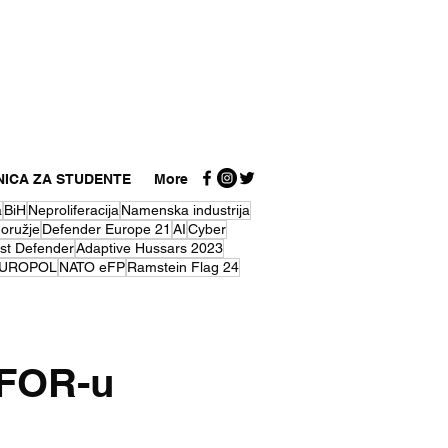
NICA ZA STUDENTE
More
a
BiH
Neproliferacija
Namenska industrija
 oružje
Defender Europe 21
AI
Cyber
st Defender
Adaptive Hussars 2023
UROPOL
NATO eFP
Ramstein Flag 24
KFOR-u