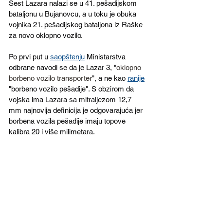
Šest Lazara nalazi se u 41. pešadijskom 
bataljonu u Bujanovcu, a u toku je obuka 
vojnika 21. pešadijskog bataljona iz Raške 
za novo oklopno vozilo.
Po prvi put u 
saopštenju
 Ministarstva 
odbrane navodi se da je Lazar 3, "
oklopno 
borbeno vozilo transporter
", a ne kao 
ranije
"borbeno vozilo pešadije". S obzirom da 
vojska ima Lazara sa mitraljezom 12,7 
mm najnovija definicija je odgovarajuća jer 
borbena vozila pešadije imaju topove 
kalibra 20 i više milimetara.