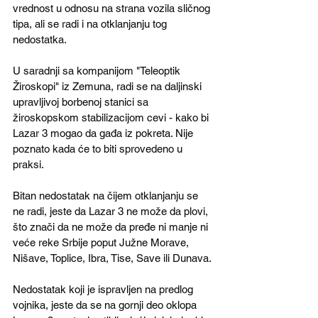
vrednost u odnosu na strana vozila sličnog 
tipa, ali se radi i na otklanjanju tog 
nedostatka. 
U saradnji sa kompanijom "Teleoptik 
Žiroskopi" iz Zemuna, radi se na daljinski 
upravljivoj borbenoj stanici sa 
žiroskopskom stabilizacijom cevi - kako bi 
Lazar 3 mogao da gađa iz pokreta. Nije 
poznato kada će to biti sprovedeno u 
praksi.
Bitan nedostatak na čijem otklanjanju se 
ne radi, jeste da Lazar 3 ne može da plovi, 
što znači da ne može da pređe ni manje ni 
veće reke Srbije poput Južne Morave, 
Nišave, Toplice, Ibra, Tise, Save ili Dunava.
Nedostatak koji je ispravljen na predlog 
vojnika, jeste da se na gornji deo oklopa 