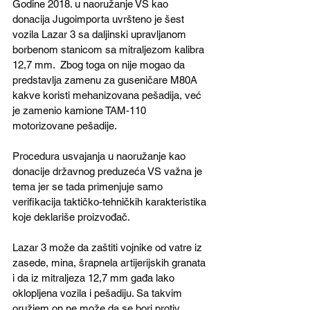
Godine 2018. u naoružanje VS kao 
donacija Jugoimporta uvršteno je šest 
vozila Lazar 3 sa daljinski upravljanom 
borbenom stanicom sa mitraljezom kalibra 
12,7 mm.  Zbog toga on nije mogao da 
predstavlja zamenu za guseničare M80A 
kakve koristi mehanizovana pešadija, već 
je zamenio kamione TAM-110 
motorizovane pešadije.
Procedura usvajanja u naoružanje kao 
donacije državnog preduzeća VS važna je 
tema jer se tada primenjuje samo 
verifikacija taktičko-tehničkih karakteristika 
koje deklariše proizvođač. 
Lazar 3 može da zaštiti vojnike od vatre iz 
zasede, mina, šrapnela artijerijskih granata 
i da iz mitraljeza 12,7 mm gađa lako 
oklopljena vozila i pešadiju. Sa takvim 
oružjem on ne može da se bori protiv 