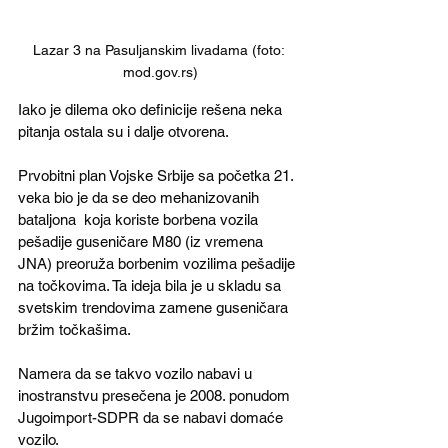
Lazar 3 na Pasuljanskim livadama (foto: 
mod.gov.rs)
Iako je dilema oko definicije rešena neka 
pitanja ostala su i dalje otvorena.
Prvobitni plan Vojske Srbije sa početka 21. 
veka bio je da se deo mehanizovanih 
bataljona  koja koriste borbena vozila 
pešadije guseničare M80 (iz vremena 
JNA) preoruža borbenim vozilima pešadije 
na točkovima. Ta ideja bila je u skladu sa 
svetskim trendovima zamene guseničara 
bržim točkašima.
Namera da se takvo vozilo nabavi u 
inostranstvu presečena je 2008. ponudom 
Jugoimport-SDPR da se nabavi domaće 
vozilo. 