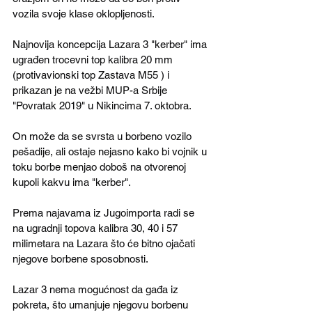
vozila svoje klase oklopljenosti.
Najnovija koncepcija Lazara 3 "kerber" ima 
ugrađen trocevni top kalibra 20 mm 
(protivavionski top Zastava M55 ) i 
prikazan je na vežbi MUP-a Srbije 
"Povratak 2019" u Nikincima 7. oktobra. 
On može da se svrsta u borbeno vozilo 
pešadije, ali ostaje nejasno kako bi vojnik u 
toku borbe menjao doboš na otvorenoj 
kupoli kakvu ima "kerber".
Prema najavama iz Jugoimporta radi se 
na ugradnji topova kalibra 30, 40 i 57 
milimetara na Lazara što će bitno ojačati 
njegove borbene sposobnosti.
Lazar 3 nema mogućnost da gađa iz 
pokreta, što umanjuje njegovu borbenu 