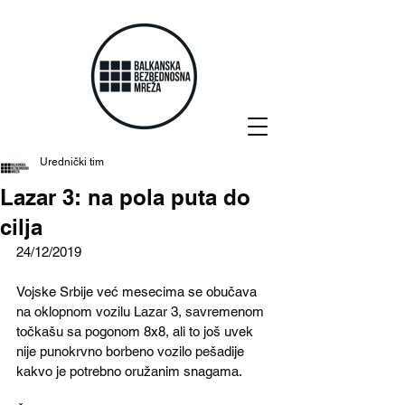
Urednički tim
Lazar 3: na pola puta do
cilja
24/12/2019 
Vojske Srbije već mesecima se obučava 
na oklopnom vozilu Lazar 3, savremenom 
točkašu sa pogonom 8x8, ali to još uvek 
nije punokrvno borbeno vozilo pešadije 
kakvo je potrebno oružanim snagama. 