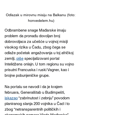
Odlazak u mirovnu misiju na Balkanu (foto: 
honvedelem.hu)
Odbrambene snage Mađarske imaju 
problem da pronađu dovoljan broj 
dobrovoljaca za učešće u vojnoj misiji 
visokog rizika u Čadu, zbog čega se 
odlaže početak angažovanja u toj afričkoj 
zemlji, 
piše
 specijalizovani portal 
Intelidžens onlajn. U tom regionu su vojno 
prisutni Francuska i ruski Vagner, kao i 
brojne pobunjeničke grupe.
Na portalu se navodi i da je krajem 
februara, Generalštab u Budimpešti, 
iskazao
 “zabrinutost i zebnju” povodom 
planiranog slanja 200 vojnika u Čad i to 
zbog “netransparentnih političkih i 
ekonomskih namera Vlada Mađarske”.