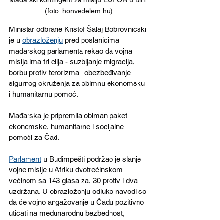
(foto: honvedelem.hu)
Ministar odbrane Krištof Šalaj Bobrovničski 
je u 
obrazloženju
 pred poslanicima 
mađarskog parlamenta rekao da vojna 
misija ima tri cilja - suzbijanje migracija, 
borbu protiv terorizma i obezbeđivanje 
sigurnog okruženja za obimnu ekonomsku 
i humanitarnu pomoć.
Mađarska je pripremila obiman paket 
ekonomske, humanitarne i socijalne 
pomoći za Čad. 
Parlament
 u Budimpešti podržao je slanje 
vojne misije u Afriku dvotrećinskom 
većinom sa 143 glasa za, 30 protiv i dva 
uzdržana. U obrazloženju odluke navodi se 
da će vojno angažovanje u Čadu pozitivno 
uticati na međunarodnu bezbednost, 