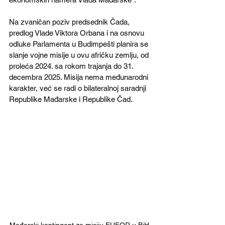
Na zvaničan poziv predsednik Čada, 
predlog Vlade Viktora Orbana i na osnovu 
odluke Parlamenta u Budimpešti planira se 
slanje vojne misije u ovu afričku zemlju, od 
proleća 2024. sa rokom trajanja do 31. 
decembra 2025. Misija nema međunarodni 
karakter, već se radi o bilateralnoj saradnji 
Republike Mađarske i Republike Čad.
Mađarski kontingent za misiju EUFOR u BiH 