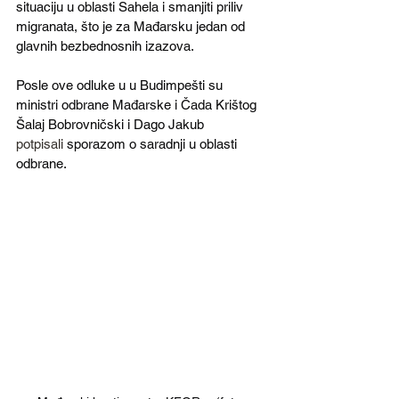
situaciju u oblasti Sahela i smanjiti priliv 
migranata, što je za Mađarsku jedan od 
glavnih bezbednosnih izazova.
Posle ove odluke u u Budimpešti su 
ministri odbrane Mađarske i Čada Krištog 
Šalaj Bobrovničski i Dago Jakub 
potpisali
 sporazom o saradnji u oblasti 
odbrane. 