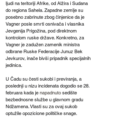
ljudi na teritoriji Afrike, od Alžira i Sudana 
do regiona Sahela. Zapadne zemlje su 
posebno zabrinute zbog činjenice da je 
Vagner posle smrti osnivača i vlasnika 
Jevgenija Prigožina, pod direktnom 
kontrolom ruske države. Konkretno, za 
Vagner je zadužen zamenik ministra 
odbrane Ruske Federacije Junuz Bek 
Jevkurov, inače bivši pripadnik specijalnih 
jedinica.
U Čadu su česti sukobi i previranja, a 
poslednji u nizu incidenata dogodio se 28. 
februara kada je 
napadnuto
 sedište 
bezbednosne službe u glavnom gradu 
Ndžamena. Vlasti su za ovaj sukob 
optužile opozicione političke snage.