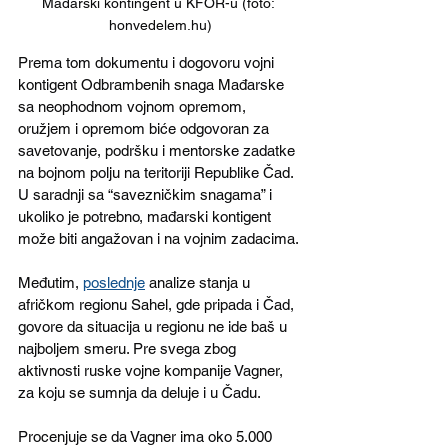
Mađarski kontingent u KFOR-u (foto: 
honvedelem.hu)
Prema tom dokumentu i dogovoru vojni 
kontigent Odbrambenih snaga Mađarske 
sa neophodnom vojnom opremom, 
oružjem i opremom biće odgovoran za 
savetovanje, podršku i mentorske zadatke 
na bojnom polju na teritoriji Republike Čad. 
U saradnji sa “savezničkim snagama” i 
ukoliko je potrebno, mađarski kontigent 
može biti angažovan i na vojnim zadacima.
Međutim, 
poslednje
 analize stanja u 
afričkom regionu Sahel, gde pripada i Čad, 
govore da situacija u regionu ne ide baš u 
najboljem smeru. Pre svega zbog 
aktivnosti ruske vojne kompanije Vagner, 
za koju se sumnja da deluje i u Čadu.
Procenjuje se da Vagner ima oko 5.000 