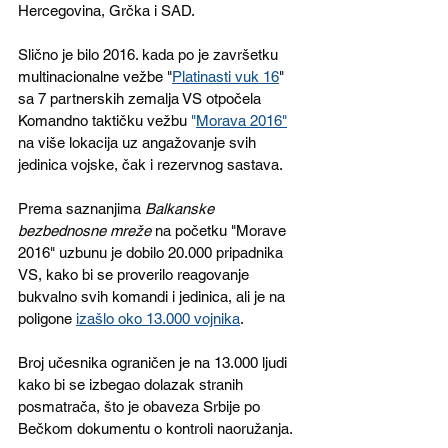
Hercegovina, Grčka i SAD. 
Slično je bilo 2016. kada po je završetku 
multinacionalne vežbe "
Platinasti vuk 16
" 
sa 7 partnerskih zemalja VS otpočela 
Komandno taktičku vežbu 
"
Morava 2016
"
na više lokacija uz angažovanje svih 
jedinica vojske, čak i rezervnog sastava.
Prema saznanjima 
Balkanske 
bezbednosne mreže
 na početku "Morave 
2016" uzbunu je dobilo 20.000 pripadnika 
VS, kako bi se proverilo reagovanje 
bukvalno svih komandi i jedinica, ali je na 
poligone 
izašlo oko 13.000 vojnika
.
Broj učesnika ograničen je na 13.000 ljudi 
kako bi se izbegao dolazak stranih 
posmatrača, što je obaveza Srbije po 
Bečkom dokumentu o kontroli naoružanja.