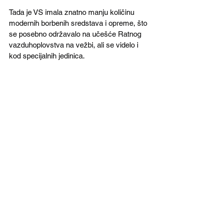
Tada je VS imala znatno manju količinu 
modernih borbenih sredstava i opreme, što 
se posebno održavalo na učešće Ratnog 
vazduhoplovstva na vežbi, ali se videlo i 
kod specijalnih jedinica.
Vežba "Morava 2016" (foto: mod.gov.rs)
Na 
poligonu Pasuljanske livade
 zajednički 
su delovali pripadnici Treće brigade 
Kopnene vojske i 98. vazduhoplovne 
brigade, uz podršku drugih jedinica Vojske 