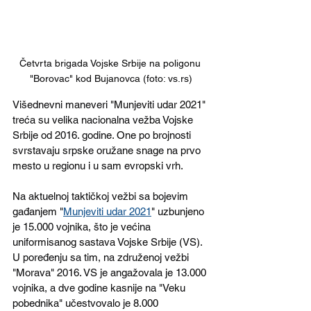
Četvrta brigada Vojske Srbije na poligonu 
"Borovac" kod Bujanovca (foto: vs.rs)
Višednevni maneveri "Munjeviti udar 2021" 
treća su velika nacionalna vežba Vojske 
Srbije od 2016. godine. One po brojnosti 
svrstavaju srpske oružane snage na prvo 
mesto u regionu i u sam evropski vrh. 
Na aktuelnoj taktičkoj vežbi sa bojevim 
gađanjem "
Munjeviti udar 2021
" uzbunjeno 
je 15.000 vojnika, što je većina 
uniformisanog sastava Vojske Srbije (VS).  
U poređenju sa tim, na združenoj vežbi 
"Morava" 2016. VS je angažovala je 13.000 
vojnika, a dve godine kasnije na "Veku 
pobednika" učestvovalo je 8.000 