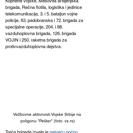
Kopnene vojske, Mešovita artiljerijska 
brigada, Rečna flotila, logistika i jedinice 
telekomunikacija, 3. i 5. bataljon vojne 
policije, 63. padobranska i 72. brigada za 
specijalne operacije, 204. i 98. 
vazduhoplovna brigada, 126. brigada 
VOJIN i 250. raketna brigada za 
protivvazduhoplovna dejstva.
Vežbovne aktivnosti Vojske Srbije na 
poligonu "Pešter" (foto: vs.rs)
Treća brigada izvela je 
najveću noćnu 