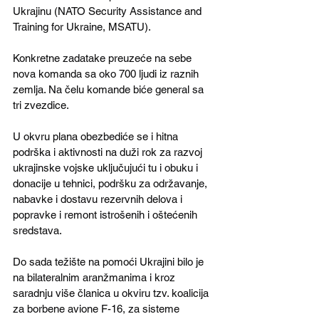
Ukrajinu (NATO Security Assistance and 
Training for Ukraine, MSATU).  
Konkretne zadatake preuzeće na sebe 
nova komanda sa oko 700 ljudi iz raznih 
zemlja. Na čelu komande biće general sa 
tri zvezdice. 
U okvru plana obezbediće se i hitna 
podrška i aktivnosti na duži rok za razvoj 
ukrajinske vojske uključujući tu i obuku i 
donacije u tehnici, podršku za održavanje, 
nabavke i dostavu rezervnih delova i 
popravke i remont istrošenih i oštećenih 
sredstava.
Do sada težište na pomoći Ukrajini bilo je 
na bilateralnim aranžmanima i kroz 
saradnju više članica u okviru tzv. koalicija 
za borbene avione F-16, za sisteme 