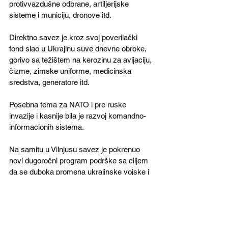
protivvazdušne odbrane, artiljerijske 
sisteme i municiju, dronove itd.  
Direktno savez je kroz svoj poverilački 
fond slao u Ukrajinu suve dnevne obroke, 
gorivo sa težištem na kerozinu za avijaciju, 
čizme, zimske uniforme, medicinska 
sredstva, generatore itd. 
Posebna tema za NATO i pre ruske 
invazije i kasnije bila je razvoj komandno-
informacionih sistema.
Na samitu u Vilnjusu savez je pokrenuo 
novi dugoročni program podrške sa ciljem 
da se duboka promena ukrajinske vojske i 
njen prelazak iz tehnike i razmišljanja iz 
doba SSSR na standarde NATO u tehnici, 
obuci i doktrini.
 Formiran je u Poljskoj centar za analizu i 