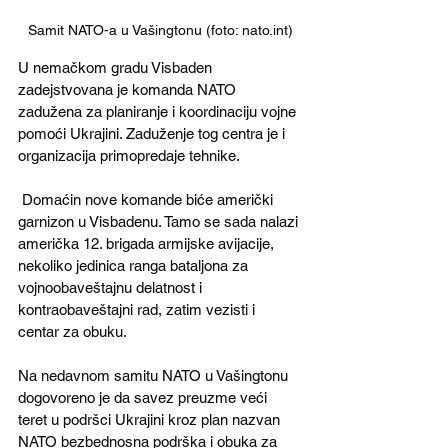
Samit NATO-a u Vašingtonu (foto: nato.int)
U nemačkom gradu Visbaden 
zadejstvovana je komanda NATO 
zadužena za planiranje i koordinaciju vojne 
pomoći Ukrajini. Zaduženje tog centra je i 
organizacija primopredaje tehnike.
 Domaćin nove komande biće američki 
garnizon u Visbadenu. Tamo se sada nalazi 
američka 12. brigada armijske avijacije, 
nekoliko jedinica ranga bataljona za 
vojnoobaveštajnu delatnost i 
kontraobaveštajni rad, zatim vezisti i 
centar za obuku.
Na nedavnom samitu NATO u Vašingtonu 
dogovoreno je da savez preuzme veći 
teret u podršci Ukrajini kroz plan nazvan 
NATO bezbednosna podrška i obuka za 