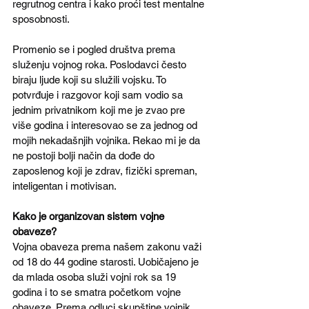
regrutnog centra i kako proći test mentalne 
sposobnosti.
Promenio se i pogled društva prema 
služenju vojnog roka. Poslodavci često 
biraju ljude koji su služili vojsku. To 
potvrđuje i razgovor koji sam vodio sa 
jednim privatnikom koji me je zvao pre 
više godina i interesovao se za jednog od 
mojih nekadašnjih vojnika. Rekao mi je da 
ne postoji bolji način da dođe do 
zaposlenog koji je zdrav, fizički spreman, 
inteligentan i motivisan.
Kako je organizovan sistem vojne 
obaveze?
Vojna obaveza prema našem zakonu važi 
od 18 do 44 godine starosti. Uobičajeno je 
da mlada osoba služi vojni rok sa 19 
godina i to se smatra početkom vojne 
obaveze. Prema odluci skupštine vojnik 