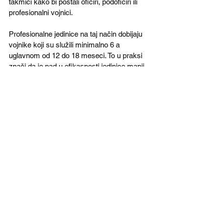
takmiči kako bi postali oficiri, podoficiri ili 
profesionalni vojnici. 
Profesionalne jedinice na taj način dobijaju 
vojnike koji su služili minimalno 6 a 
uglavnom od 12 do 18 meseci. To u praksi 
znači da je pad u efikasnosti jedinice manji 
u odnosu na jedinice u kojima služe vojnici 
koji su prošli samo osnovnu vojnu obuku. 
Drugi benefit jeste što tokom služenja roka 
vojnici stvaraju jasan stav prema vojnoj 
službi i znaju šta ih očekuje ukoliko se 
opredele za profesionalnu službu.
Svako ko nije izabran za nastavak službe 
prelazi u rezervu. Vojnici koji su služili rok 
16 meseci prebacuju se u jedinice najviše 
pripravnosti. Oni će u biti rezervisti u tim 
jedinicama šest godina. U tom 
vremenskom intervalu imaće dve do tri 
nedelje obuke svake godine. Vojnici koji 