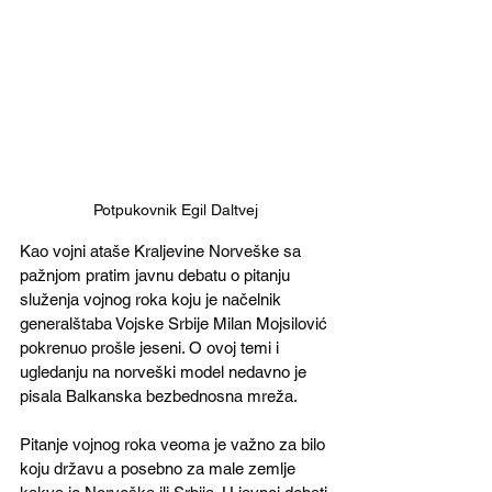
Potpukovnik Egil Daltvej
Kao vojni ataše Kraljevine Norveške sa 
pažnjom pratim javnu debatu o pitanju 
služenja vojnog roka koju je načelnik 
generalštaba Vojske Srbije Milan Mojsilović 
pokrenuo prošle jeseni. O ovoj temi i 
ugledanju na norveški model nedavno je 
pisala Balkanska bezbednosna mreža.
Pitanje vojnog roka veoma je važno za bilo 
koju državu a posebno za male zemlje 