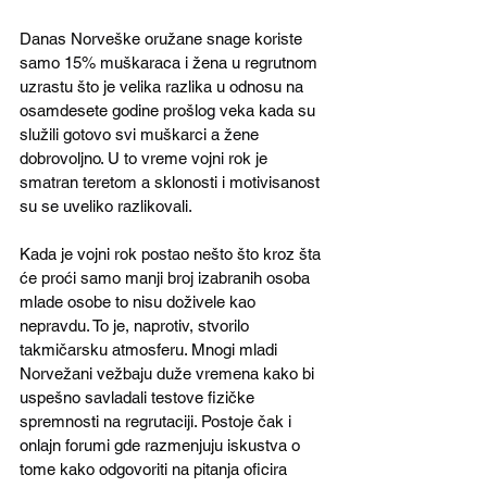
Danas Norveške oružane snage koriste 
samo 15% muškaraca i žena u regrutnom 
uzrastu što je velika razlika u odnosu na 
osamdesete godine prošlog veka kada su 
služili gotovo svi muškarci a žene 
dobrovoljno. U to vreme vojni rok je 
smatran teretom a sklonosti i motivisanost 
su se uveliko razlikovali.
Kada je vojni rok postao nešto što kroz šta 
će proći samo manji broj izabranih osoba 
mlade osobe to nisu doživele kao 
nepravdu. To je, naprotiv, stvorilo 
takmičarsku atmosferu. Mnogi mladi 
Norvežani vežbaju duže vremena kako bi 
uspešno savladali testove fizičke 
spremnosti na regrutaciji. Postoje čak i 
onlajn forumi gde razmenjuju iskustva o 
tome kako odgovoriti na pitanja oficira 