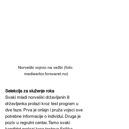
Norveški vojnici na vežbi (foto: 
mediearkiv.forsvaret.no)
Selekcija za služenje roka
Svaki mladi norveški državljanin ili 
državljanka prolazi kroz test program u 
dve faze. Prva je onlajn i pruža vojsci sve 
potrebne informacije o individui. Druga je 
poziv u regrutni centar. Tamo svaki 
kandidat prolazi kroz testove fizičke 