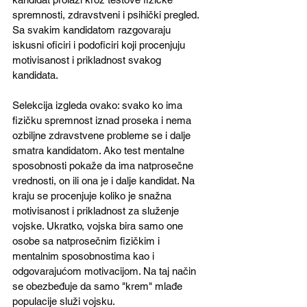
spremnosti, zdravstveni i psihički pregled. 
Sa svakim kandidatom razgovaraju 
iskusni oficiri i podoficiri koji procenjuju 
motivisanost i prikladnost svakog 
kandidata.
Selekcija izgleda ovako: svako ko ima 
fizičku spremnost iznad proseka i nema 
ozbiljne zdravstvene probleme se i dalje 
smatra kandidatom. Ako test mentalne 
sposobnosti pokaže da ima natprosečne 
vrednosti, on ili ona je i dalje kandidat. Na 
kraju se procenjuje koliko je snažna 
motivisanost i prikladnost za služenje 
vojske. Ukratko, vojska bira samo one 
osobe sa natprosečnim fizičkim i 
mentalnim sposobnostima kao i 
odgovarajućom motivacijom. Na taj način 
se obezbeđuje da samo "krem" mlađe 
populacije služi vojsku.