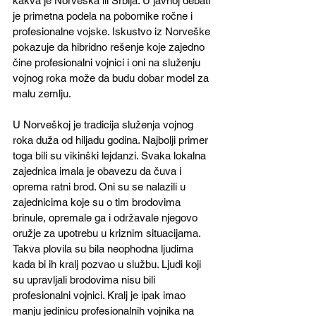
kakva je Norveška ili Srbija. U javnoj debati 
je primetna podela na pobornike ročne i 
profesionalne vojske. Iskustvo iz Norveške 
pokazuje da hibridno rešenje koje zajedno 
čine profesionalni vojnici i oni na služenju 
vojnog roka može da budu dobar model za 
malu zemlju. 
U Norveškoj je tradicija služenja vojnog 
roka duža od hiljadu godina. Najbolji primer 
toga bili su vikinški lejdanzi. Svaka lokalna 
zajednica imala je obavezu da čuva i 
oprema ratni brod. Oni su se nalazili u 
zajednicima koje su o tim brodovima 
brinule, opremale ga i održavale njegovo 
oružje za upotrebu u kriznim situacijama. 
Takva plovila su bila neophodna ljudima 
kada bi ih kralj pozvao u službu. Ljudi koji 
su upravljali brodovima nisu bili 
profesionalni vojnici. Kralj je ipak imao 
manju jedinicu profesionalnih vojnika na 