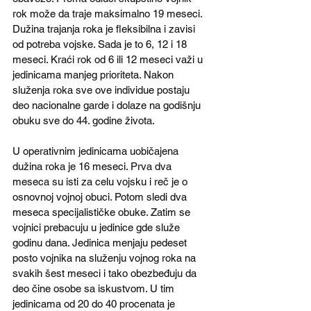
rok može da traje maksimalno 19 meseci. 
Dužina trajanja roka je fleksibilna i zavisi 
od potreba vojske. Sada je to 6, 12 i 18 
meseci. Kraći rok od 6 ili 12 meseci važi u 
jedinicama manjeg prioriteta. Nakon 
služenja roka sve ove individue postaju 
deo nacionalne garde i dolaze na godišnju 
obuku sve do 44. godine života.
U operativnim jedinicama uobičajena 
dužina roka je 16 meseci. Prva dva 
meseca su isti za celu vojsku i reč je o 
osnovnoj vojnoj obuci. Potom sledi dva 
meseca specijalističke obuke. Zatim se 
vojnici prebacuju u jedinice gde služe 
godinu dana. Jedinica menjaju pedeset 
posto vojnika na služenju vojnog roka na 
svakih šest meseci i tako obezbeđuju da 
deo čine osobe sa iskustvom. U tim 
jedinicama od 20 do 40 procenata je 