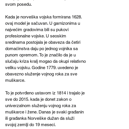
svom posedu.
Kada je norveška vojska formirana 1628. 
ovaj model je sačuvan. U garnizonima u 
najvećim gradovima bili su pukovi 
profesionalne vojske. U seoskim 
sredinama postojala je obaveza da četiri 
domaćinstva daju po jednog vojnika sa 
punom opremom. To je značilo da je u 
slučaju kriza kralj mogao da okupi relativno 
veliku vojsku. Godine 1779. uvedeno je 
obavezno služenje vojnog roka za sve 
muškarce. 
To je potvrđeno ustavom iz 1814 i trajalo je 
sve do 2015. kada je donet zakon o 
univerzalnom služenju vojnog roka za 
muškarce i žene. Danas je svaki građanin 
ili građanka Norveške dužan da služi 
svojoj zemlji do 19 meseci.