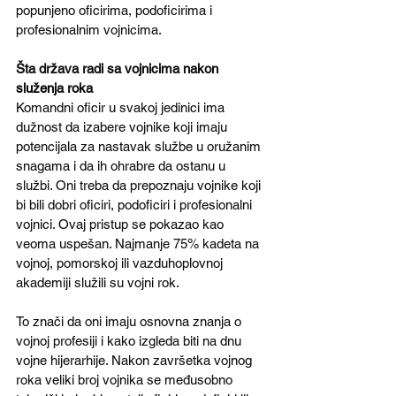
popunjeno oficirima, podoficirima i 
profesionalnim vojnicima. 
Šta država radi sa vojnicima nakon 
služenja roka
Komandni oficir u svakoj jedinici ima 
dužnost da izabere vojnike koji imaju 
potencijala za nastavak službe u oružanim 
snagama i da ih ohrabre da ostanu u 
službi. Oni treba da prepoznaju vojnike koji 
bi bili dobri oficiri, podoficiri i profesionalni 
vojnici. Ovaj pristup se pokazao kao 
veoma uspešan. Najmanje 75% kadeta na 
vojnoj, pomorskoj ili vazduhoplovnoj 
akademiji služili su vojni rok. 
To znači da oni imaju osnovna znanja o 
vojnoj profesiji i kako izgleda biti na dnu 
vojne hijerarhije. Nakon završetka vojnog 
roka veliki broj vojnika se međusobno 