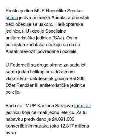
Prošle godine MUP Republike Srpske 
primio
 je dva primerka Ansata, a preostali 
treći očekuje se uskoro.  Helikopterska 
jedinica (HJ) deo je Specijalne 
antiterorističke jedinice (SAJ). Osim 
policijskih zadataka očekuje se da će 
Ansati prevoziti povređene i obolele.   
U Federaciji sa druge strane za sada leti 
samo jedan helikopter u državnom 
vlasništvu - četrdesetak godina Bel 206 
Džet Rendžer III antiterorističke jedinice 
policije.
Sada će i MUP Kantona Sarajevo 
formirati
jedinicu koja će imati jednu letelicu. Za tu 
nabavku predviđeno je 24.091.000 
konvertibilnih maraka (oko 12,317 miliona 
evra).