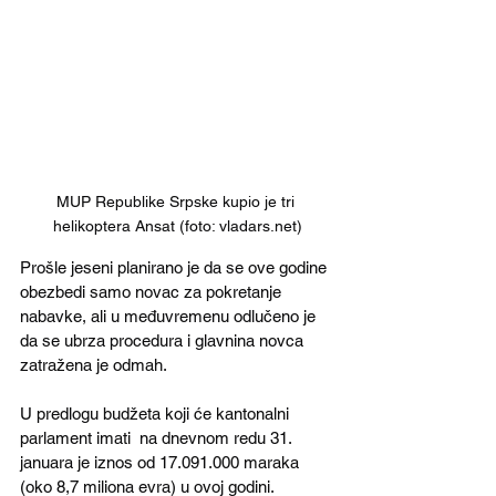
MUP Republike Srpske kupio je tri 
helikoptera Ansat (foto: vladars.net)
Prošle jeseni planirano je da se ove godine 
obezbedi samo novac za pokretanje 
nabavke, ali u međuvremenu odlučeno je 
da se ubrza procedura i glavnina novca 
zatražena je odmah. 
U predlogu budžeta koji će kantonalni 
parlament imati  na dnevnom redu 31. 
januara je iznos od 17.091.000 maraka 
(oko 8,7 miliona evra) u ovoj godini. 