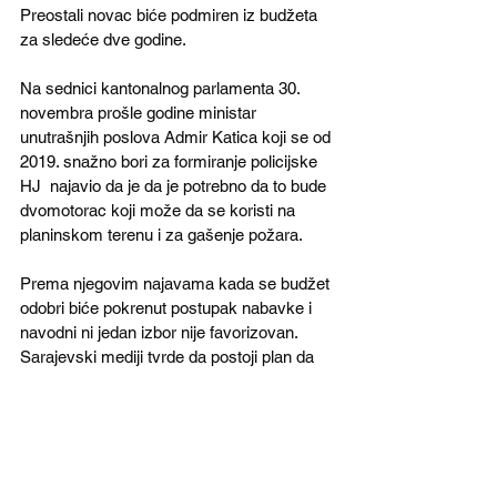
Preostali novac biće podmiren iz budžeta 
za sledeće dve godine.
Na sednici kantonalnog parlamenta 30. 
novembra prošle godine ministar 
unutrašnjih poslova Admir Katica koji se od 
2019. snažno bori za formiranje policijske 
HJ  najavio da je da je potrebno da to bude 
dvomotorac koji može da se koristi na 
planinskom terenu i za gašenje požara. 
Prema njegovim najavama kada se budžet 
odobri biće pokrenut postupak nabavke i 
navodni ni jedan izbor nije favorizovan.  
Sarajevski mediji tvrde da postoji plan da 
to bude Bel 412 .
Vlada Federacije Bosne i Hercegovine u 
ovoj godini ući će u proces nabavke dva 
helikoptera i dva aviona Ertraktor AT-802.  