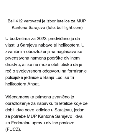
Bell 412 verovatni je izbor letelice za MUP 
Kantona Sarajevo (foto: bellflight.com)
U budžetima za 2022. predviđeno je da 
vlasti u Sarajevu nabave tri helikoptera. U 
zvaničnim obrazloženjima naglašava se 
prvenstvena namena podrške civilnom 
društvu, ali se ne može oteti utisku da je 
reč o svojevrsnom odgovoru na formiranje 
policijske jedinice u Banja Luci sa tri 
helikoptera Ansat.
Višenamenska primena zvanično je 
obrazloženje za nabavku tri letelice koje će 
dobiti dve nove jedinice u Sarajevu, jedan 
za potrebe MUP Kantona Sarajevo i dva 
za Federalnu upravu civilne poslove 
(FUCZ).  