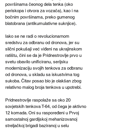
površinama čeonog dela tenka (oko 
periskopa i otvora za vozača), kao i na 
bočnim površinama, preko gumenog 
blatobrana (antikumulativne suknjice).
Iako se ne radi o revolucionarnom 
sredstvu za odbranu od dronova, jer su 
slični pokušaji već viđeni na ukrajinskom 
ratištu, čini se da je Pridnestrovlje prvo u 
svetu obavilo unificiranu, serijsku 
modernizaciju svojih tenkova za odbranu 
od dronova, u skladu sa iskustvima tog 
sukoba. Čitav posao bio je olakšan zbog 
relativno malog broja tenkova u upotrebi.
Pridnestrovlje raspolaže sa oko 20 
sovjetskih tenkova T-64, od čega je aktivno 
12 komada. Oni su raspoređeni u Prvoj 
samostalnoj gardijskoj mehanizovanoj 
streljačkoj brigadi baziranoj u selu 