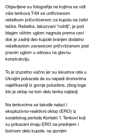
Objavljene su fotografije na kojima se vidi 
više tenkova T-64 sa unificiranom 
rešetkom pričvršćenom za kupolu na četiri 
tačke. Rešetka, takozvani "roštilj", je pod 
blagim oštrim uglom nagnuta prema cevi 
dok je zadnji deo kupole branjen dodatno 
rešetkastom zavesicom pričvršćenom pod 
pravim uglom u odnosu na glavnu 
konstrukciju.
To je izuzetno važno jer su iskustva rata u 
Ukrajini pokazala da su napadi dronovima 
najefikasniji iz gornje polusfere, zbog toga 
što je oklop na tom delu tenka najtanji.
Na tenkovima se takođe nalazi i 
eksplozivno-reaktivni oklop (ERO) iz 
sovjetskog perioda Kontakt 1. Tenkovi koji 
su prikazani imaju ERO na prednjem i 
bočnom delu kupole, na gornjim 