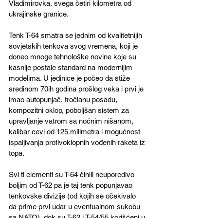
Vladimirovka, svega četiri kilometra od 
ukrajinske granice.
Tenk T-64 smatra se jednim od kvalitetnijih 
sovjetskih tenkova svog vremena, koji je 
doneo mnoge tehnološke novine koje su 
kasnije postale standard na modernijim 
modelima. U jedinice je počeo da stiže 
sredinom 70ih godina prošlog veka i prvi je 
imao autopunjač, tročlanu posadu, 
kompozitni oklop, poboljšan sistem za 
upravljanje vatrom sa noćnim nišanom, 
kalibar cevi od 125 milimetra i mogućnost 
ispaljivanja protivoklopnih vođenih raketa iz 
topa.
Svi ti elementi su T-64 činili neuporedivo 
boljim od T-62 pa je taj tenk popunjavao 
tenkovske divizije (od kojih se očekivalo 
da prime prvi udar u eventualnom sukobu 
sa NATO), dok su T-62 i T-54/55 korišćeni u 