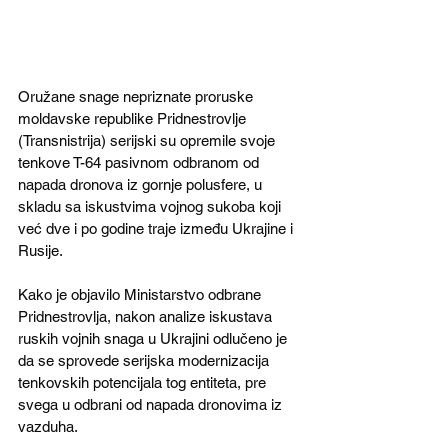
Oružane snage nepriznate proruske 
moldavske republike Pridnestrovlje 
(Transnistrija) serijski su opremile svoje 
tenkove T-64 pasivnom odbranom od 
napada dronova iz gornje polusfere, u 
skladu sa iskustvima vojnog sukoba koji 
već dve i po godine traje između Ukrajine i 
Rusije.
Kako je objavilo Ministarstvo odbrane 
Pridnestrovlja, nakon analize iskustava 
ruskih vojnih snaga u Ukrajini odlučeno je 
da se sprovede serijska modernizacija 
tenkovskih potencijala tog entiteta, pre 
svega u odbrani od napada dronovima iz 
vazduha.