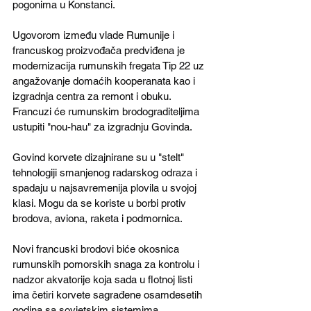
pogonima u Konstanci.
Ugovorom između vlade Rumunije i 
francuskog proizvođača predviđena je 
modernizacija rumunskih fregata Tip 22 uz 
angažovanje domaćih kooperanata kao i 
izgradnja centra za remont i obuku. 
Francuzi će rumunskim brodograditeljima 
ustupiti "nou-hau" za izgradnju Govinda.
Govind korvete dizajnirane su u "stelt" 
tehnologiji smanjenog radarskog odraza i 
spadaju u najsavremenija plovila u svojoj 
klasi. Mogu da se koriste u borbi protiv 
brodova, aviona, raketa i podmornica. 
Novi francuski brodovi biće okosnica 
rumunskih pomorskih snaga za kontrolu i 
nadzor akvatorije koja sada u flotnoj listi 
ima četiri korvete sagrađene osamdesetih 
godina sa sovjetskim sistemima 