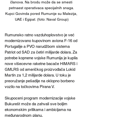
članova. Na brodu može da se smesti 
petnaest operativaca specijalnih snaga. 
Kupci Govinda pored Rumunije su Malezija, 
UAE i Egipat. (foto: Naval Group)
Rumunsko ratno vazduhoplovstvo je već 
modernizovano kupovinom aviona F-16 od 
Portugalije a PVO narudžbom sistema 
Patriot od SAD za četiri milijarde dolara. Za 
potrebe kopnene vojske Rumunija je kupila 
nove višecevne raketne bacače HIMARS i 
GMLRS od američkog proizvođača Lokid 
Martin za 1,2 milijarde dolara. U toku je 
preoružanje pešadije na oklopno borbeno 
vozilo na točkovima Pirana V.
Skupoceni program modernizacije vojske 
Bukurešt može da zahvali sve boljim 
ekonomskim prilikama i ambicijama na 
međunarodnom planu.