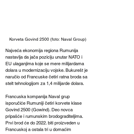
Korveta Govind 2500 (foto: Naval Group)
Najveća ekonomija regiona Rumunija 
nastavlja da jača poziciju unutar NATO i 
EU ulaganjima koje se mere milijardama 
dolara u modernizaciju vojske. Bukurešt je 
naručio od Francuske četiri ratna broda sa 
stelt tehnologijom za 1,4 milijarde dolara.
Francuska kompanija Naval grup 
isporučiće Rumuniji četiri korvete klase 
Govind 2500 (Gowind). Deo novca 
pripašće i rumunskim brodograditeljima. 
Prvi brod će do 2022. biti proizveden u 
Francuskoj a ostala tri u domaćim 