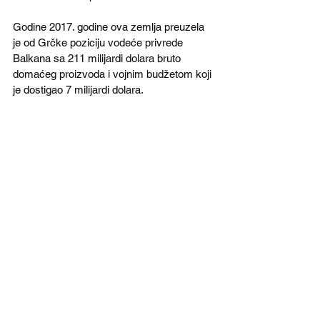
Godine 2017. godine ova zemlja preuzela 
je od Grčke poziciju vodeće privrede 
Balkana sa 211 milijardi dolara bruto 
domaćeg proizvoda i vojnim budžetom koji 
je dostigao 7 milijardi dolara.
Strateško partnerstvo sa SAD, članstvo u 
NATO i u EU predstavljaju tri stuba 
rumunske bezbednosti u 21. veku. 
Ulaganjem u odbranu i pravljenje 
aranžmana sa obe strane Atlantika 
Bukurešt nastoji da ojača svoju poziciju u 
ovim organizacijama.
Oružana kriza u Ukrajini 2014. godine i 
ruska aneksija Krima pojačali su 
bezbednosni značaj Rumunije i drugih 
država Crnog Mora na jugoistočnom krilu 
NATO-a.