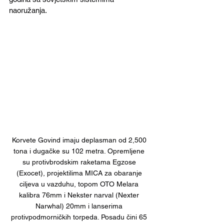
naoružanja.
Korvete Govind imaju deplasman od 2,500 
tona i dugačke su 102 metra. Opremljene 
su protivbrodskim raketama Egzose 
(Exocet), projektilima MICA za obaranje 
ciljeva u vazduhu, topom OTO Melara 
kalibra 76mm i Nekster narval (Nexter 
Narwhal) 20mm i lanserima 
protivpodmorničkih torpeda. Posadu čini 65 