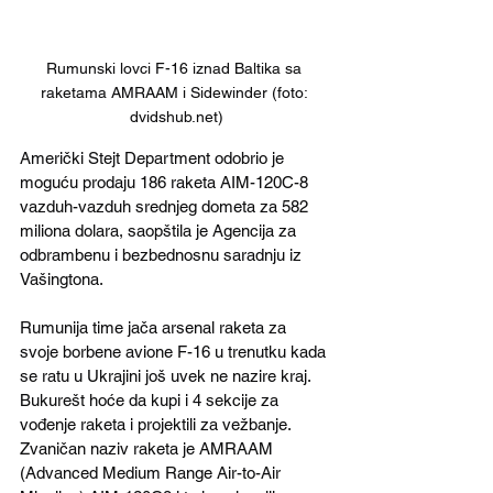
Rumunski lovci F-16 iznad Baltika sa 
raketama AMRAAM i Sidewinder (foto: 
dvidshub.net)
Američki Stejt Department odobrio je 
moguću prodaju 186 raketa AIM-120C-8  
vazduh-vazduh srednjeg dometa za 582 
miliona dolara, saopštila je Agencija za 
odbrambenu i bezbednosnu saradnju iz 
Vašingtona.
Rumunija time jača arsenal raketa za 
svoje borbene avione F-16 u trenutku kada 
se ratu u Ukrajini još uvek ne nazire kraj. 
Bukurešt hoće da kupi i 4 sekcije za 
vođenje raketa i projektili za vežbanje.  
Zvaničan naziv raketa je AMRAAM 
(Advanced Medium Range Air-to-Air 