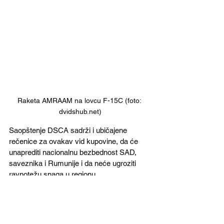
Raketa AMRAAM na lovcu F-15C (foto: 
dvidshub.net)
Saopštenje DSCA sadrži i ubičajene 
rečenice za ovakav vid kupovine, da će 
unaprediti nacionalnu bezbednost SAD, 
saveznika i Rumunije i da neće ugroziti 
ravnotežu snaga u regionu.
Rumunija već ima AMRAAM rakete u 
svom arsenalu, tako da se očekuje da 
neće imati poteškoća da ove artikle uvrsti i 