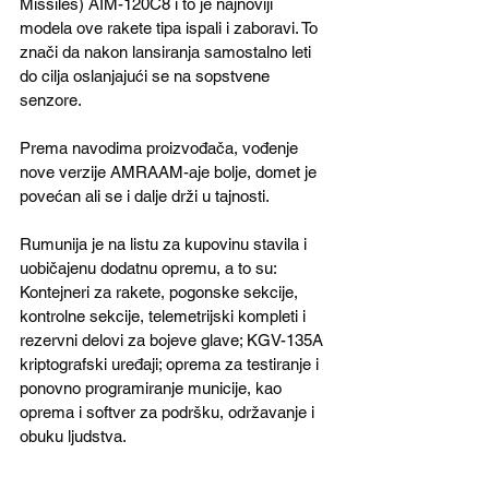
Missiles) AIM-120C8 i to je najnoviji 
modela ove rakete tipa ispali i zaboravi. To 
znači da nakon lansiranja samostalno leti 
do cilja oslanjajući se na sopstvene 
senzore. 
Prema navodima proizvođača, vođenje 
nove verzije AMRAAM-aje bolje, domet je 
povećan ali se i dalje drži u tajnosti.  
Rumunija je na listu za kupovinu stavila i 
uobičajenu dodatnu opremu, a to su: 
Kontejneri za rakete, pogonske sekcije, 
kontrolne sekcije, telemetrijski kompleti i 
rezervni delovi za bojeve glave; KGV-135A 
kriptografski uređaji; oprema za testiranje i 
ponovno programiranje municije, kao 
oprema i softver za podršku, održavanje i 
obuku ljudstva.