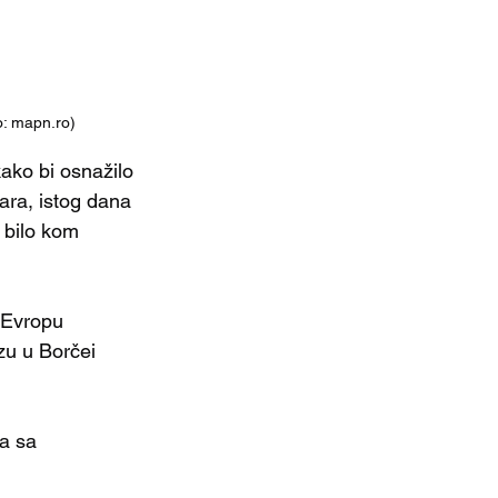
o: mapn.ro)
ako bi osnažilo 
ara, istog dana 
 bilo kom 
 Evropu 
u u Borčei 
a sa 