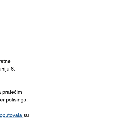
ratne 
niju 8. 
a pratećim 
er polisinga.
oputovala 
su 