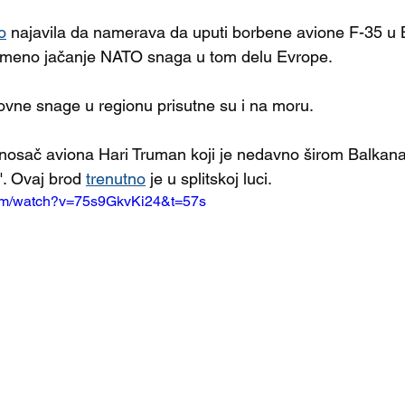
o
 najavila da namerava da uputi borbene avione F-35 u
emeno jačanje NATO snaga u tom delu Evrope.
vne snage u regionu prisutne su i na moru.
 nosač aviona Hari Truman koji je nedavno širom Balkana
. Ovaj brod 
trenutno
 je u splitskoj luci. 
com/watch?v=75s9GkvKi24&t=57s