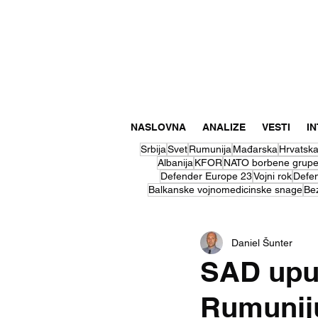
NASLOVNA
ANALIZE
VESTI
I
Srbija
Svet
Rumunija
Mađarska
Hrvatsk
Albanija
KFOR
NATO borbene grup
Defender Europe 23
Vojni rok
Defe
Balkanske vojnomedicinske snage
Be
Daniel Šunter
SAD uput
Rumunij