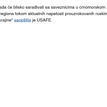
sada će blisko sarađivati sa saveznicima u crnomorskom 
regiona tokom aktuelnih napetosti prouzrokovanih ruski
rajine" 
saopštila
 je USAFE.