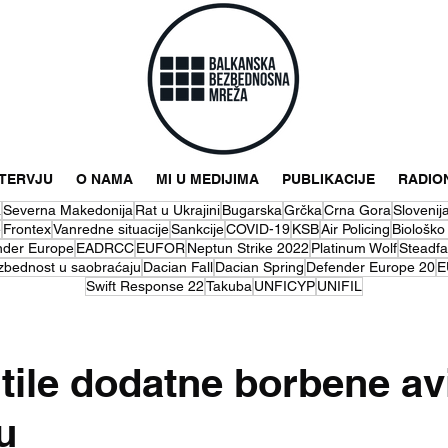
NTERVJU
O NAMA
MI U MEDIJIMA
PUBLIKACIJE
RADIO
a
Severna Makedonija
Rat u Ukrajini
Bugarska
Grčka
Crna Gora
Slovenij
e
Frontex
Vanredne situacije
Sankcije
COVID-19
KSB
Air Policing
Biološko
nder Europe
EADRCC
EUFOR
Neptun Strike 2022
Platinum Wolf
Steadfa
zbednost u saobraćaju
Dacian Fall
Dacian Spring
Defender Europe 20
E
Swift Response 22
Takuba
UNFICYP
UNIFIL
ile dodatne borbene av
u