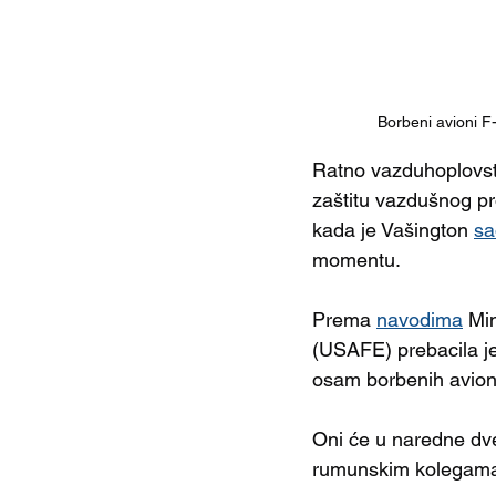
Borbeni avioni F
Ratno vazduhoplovs
zaštitu vazdušnog pro
kada je Vašington
sa
momentu.
Prema 
navodima
 Mi
(USAFE) prebacila j
osam borbenih aviona
Oni će u naredne dv
rumunskim kolegama k