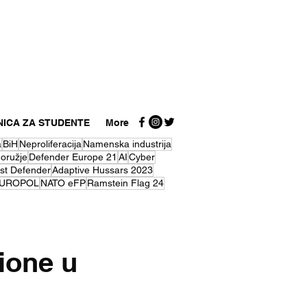
NICA ZA STUDENTE
More
a
BiH
Neproliferacija
Namenska industrija
 oružje
Defender Europe 21
AI
Cyber
st Defender
Adaptive Hussars 2023
UROPOL
NATO eFP
Ramstein Flag 24
ione u