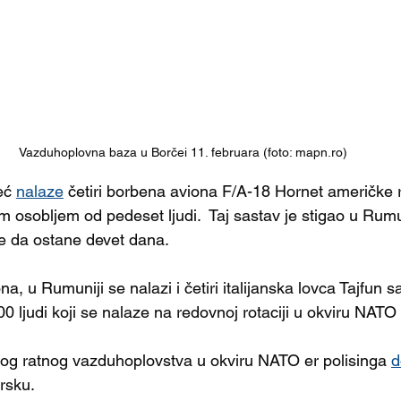
Vazduhoplovna baza u Borčei 11. februara (foto: mapn.ro)
eć 
nalaze
 četiri borbena aviona F/A-18 Hornet američke 
 osobljem od pedeset ljudi.  Taj sastav je stigao u Rumu
je da ostane devet dana.
a, u Rumuniji se nalazi i četiri italijanska lovca Tajfun s
 ljudi koji se nalaze na redovnoj rotaciji u okviru NATO 
kog ratnog vazduhoplovstva u okviru NATO er polisinga 
d
rsku.