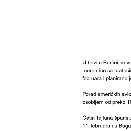
U bazi u Borčei se v
mornarice sa pratećim
februara i planirano 
Pored američkih avion
osobljem od preko 100
Četiri Tajfuna špans
11. februara i u Buga