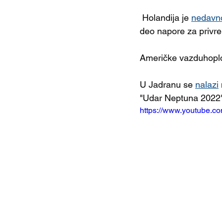
 Holandija je 
nedavn
deo napore za privr
Američke vazduhoplo
U Jadranu se 
nalazi
"Udar Neptuna 2022"
https://www.youtube.