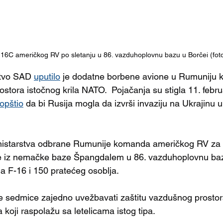
-16C američkog RV po sletanju u 86. vazduhoplovnu bazu u Borčei (fot
tvo SAD 
uputilo
 je dodatne borbene avione u Rumuniju k
stora istočnog krila NATO.  Pojačanja su stigla 11. febru
opštio
da bi Rusija mogla da izvrši invaziju na Ukrajinu u
nistarstva odbrane Rumunije komanda američkog RV za
e iz nemačke baze Špangdalem u 86. vazduhoplovnu baz
 F-16 i 150 pratećeg osoblja.
e sedmice zajedno uvežbavati zaštitu vazdušnog prostor
oji raspolažu sa letelicama istog tipa.