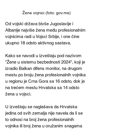
Žene vojnici (foto: gov.me)
Od vojski država bivše Jugoslavije i 
Albanije najviše žena među profesionalnim 
vojnicima radi u Vojsci Srbije, i one čine 
ukupno 18 odsto aktivnog sastava.
Kako se navodi u izveštaju pod nazivom 
"Žene u sistemu bezbednosti 2024", koji je 
izradio Balkan difens monitor, na drugom 
mestu po broju žena profesionalnih vojnika 
u regionu je Crna Gora sa 16 odsto, dok je 
na trećem mestu Hrvatska sa 14 odsto 
žena u vojsci.
U izveštaju se naglašava da Hrvatska 
jedina od svih zemalja nije navela da li se 
to odnosi na broj žena profesionalnih 
vojnika ili broj žena u oružanim snagama 