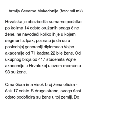
Armija Severne Makedonije (foto: mil.mk)
Hrvatska je obezbedila sumarne podatke 
po kojima 14 odsto oružanih snaga čine 
žene, ne navodeći koliko ih je u kojem 
segmentu. Ipak, poznato je da su u 
poslednjoj generaciji diplomaca Vojne 
akademije od 71 kadeta 22 bile žene. Od 
ukupnog broja od 417 studenata Vojne 
akademije u Hrvatskoj u ovom momentu 
93 su žene.
Crna Gora ima visok broj žena oficira - 
čak 17 odsto. S druge strane, svega šest 
odsto podoficira su žene u toj zemlji. Do 
sada u Crnoj Gori nijedna žena nije stekla 
viši čin od majora, što ne treba da čudi jer 
se radi o vojsci sa najmanje formacijskih 
mesta u regionu.