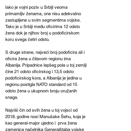
Iako je vojni poziv u Srbiji veoma 
primamljiv ženama, one nisu adekvatno 
zastupljene u svim segmentima vojske. 
Tako je u Srbiji među oficirima 12 odsto 
žena dok je njihov broj u podoficirskom 
koru svega četiri odsto.
S druge strane, najveći broj podoficira ali i 
oficira žena u čitavom regionu ima 
Albanija. Pripadnice lepšeg pola u toj zemlji 
čine 21 odsto oficirskog i 13,5 odsto 
podoficirskog kora, a Albanija je jedina u 
regionu postigla NATO standard od 15 
odsto žena u ukupnom broju oružanih 
snaga.
Najviši čin od svih žena u toj vojsci od 
2018. godine nosi Manušake Šehu, koja je 
kao general-major ujedno i  prva žena 
zamenica načelnika Generalštaba vojske 