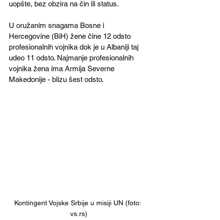
uopšte, bez obzira na čin ili status.
U oružanim snagama Bosne i 
Hercegovine (BiH) žene čine 12 odsto 
profesionalnih vojnika dok je u Albaniji taj 
udeo 11 odsto. Najmanje profesionalnih 
vojnika žena ima Armija Severne 
Makedonije - blizu šest odsto.
Kontingent Vojske Srbije u misiji UN (foto: 
vs.rs)