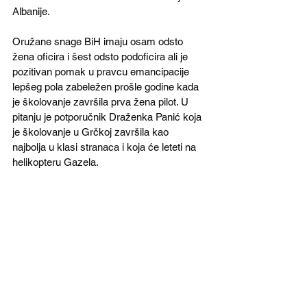
Albanije.
Oružane snage BiH imaju osam odsto 
žena oficira i šest odsto podoficira ali je 
pozitivan pomak u pravcu emancipacije 
lepšeg pola zabeležen prošle godine kada 
je školovanje završila prva žena pilot. U 
pitanju je potporučnik Draženka Panić koja 
je školovanje u Grčkoj završila kao 
najbolja u klasi stranaca i koja će leteti na 
helikopteru Gazela.