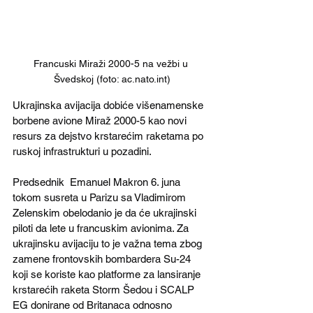
Francuski Miraži 2000-5 na vežbi u 
Švedskoj (foto: ac.nato.int)
Ukrajinska avijacija dobiće višenamenske 
borbene avione Miraž 2000-5 kao novi 
resurs za dejstvo krstarećim raketama po 
ruskoj infrastrukturi u pozadini. 
Predsednik  Emanuel Makron 6. juna 
tokom susreta u Parizu sa Vladimirom 
Zelenskim obelodanio je da će ukrajinski 
piloti da lete u francuskim avionima. Za 
ukrajinsku avijaciju to je važna tema zbog 
zamene frontovskih bombardera Su-24 
koji se koriste kao platforme za lansiranje 
krstarećih raketa Storm Šedou i SCALP 
EG donirane od Britanaca odnosno 