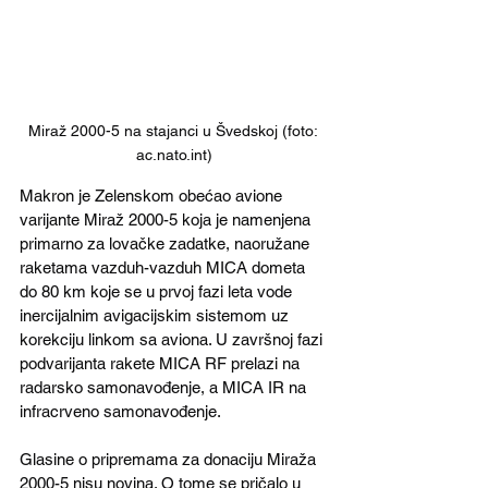
Miraž 2000-5 na stajanci u Švedskoj (foto: 
ac.nato.int)
Makron je Zelenskom obećao avione 
varijante Miraž 2000-5 koja je namenjena 
primarno za lovačke zadatke, naoružane 
raketama vazduh-vazduh MICA dometa 
do 80 km koje se u prvoj fazi leta vode 
inercijalnim avigacijskim sistemom uz 
korekciju linkom sa aviona. U završnoj fazi 
podvarijanta rakete MICA RF prelazi na 
radarsko samonavođenje, a MICA IR na 
infracrveno samonavođenje. 
Glasine o pripremama za donaciju Miraža 
2000-5 nisu novina. O tome se pričalo u 