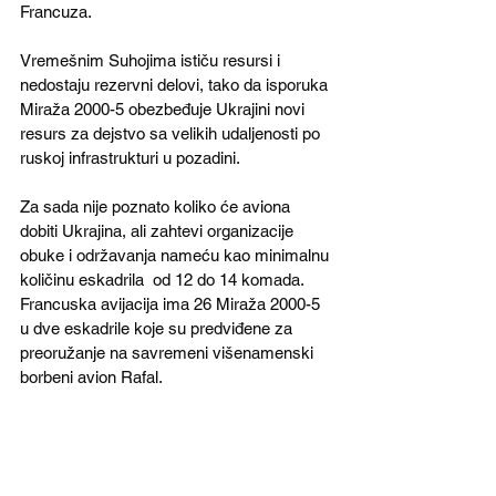
Francuza.
Vremešnim Suhojima ističu resursi i 
nedostaju rezervni delovi, tako da isporuka 
Miraža 2000-5 obezbeđuje Ukrajini novi 
resurs za dejstvo sa velikih udaljenosti po 
ruskoj infrastrukturi u pozadini. 
Za sada nije poznato koliko će aviona 
dobiti Ukrajina, ali zahtevi organizacije 
obuke i održavanja nameću kao minimalnu 
količinu eskadrila  od 12 do 14 komada. 
Francuska avijacija ima 26 Miraža 2000-5  
u dve eskadrile koje su predviđene za 
preoružanje na savremeni višenamenski 
borbeni avion Rafal. 