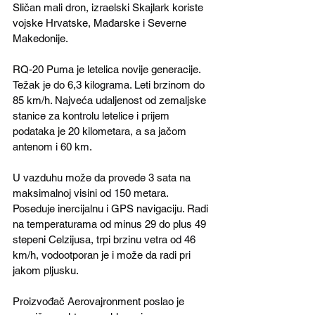
Sličan mali dron, izraelski Skajlark koriste 
vojske Hrvatske, Mađarske i Severne 
Makedonije.
RQ-20 Puma je letelica novije generacije. 
Težak je do 6,3 kilograma. Leti brzinom do 
85 km/h. Najveća udaljenost od zemaljske 
stanice za kontrolu letelice i prijem 
podataka je 20 kilometara, a sa jačom 
antenom i 60 km.
U vazduhu može da provede 3 sata na 
maksimalnoj visini od 150 metara. 
Poseduje inercijalnu i GPS navigaciju. Radi 
na temperaturama od minus 29 do plus 49 
stepeni Celzijusa, trpi brzinu vetra od 46 
km/h, vodootporan je i može da radi pri 
jakom pljusku.
Proizvođač Aerovajronment poslao je 