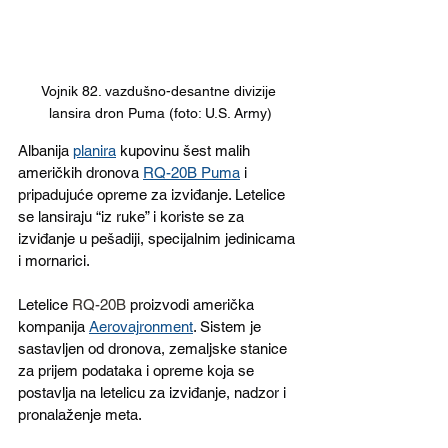
Vojnik 82. vazdušno-desantne divizije 
lansira dron Puma (foto: U.S. Army)
Albanija 
planira
 kupovinu šest malih 
američkih dronova 
RQ-20B Puma
 i 
pripadujuće opreme za izviđanje. Letelice 
se lansiraju “iz ruke” i koriste se za 
izviđanje u pešadiji, specijalnim jedinicama 
i mornarici.
Letelice 
RQ-20B
 proizvodi američka 
kompanija 
Aerovaj
ronment
. Sistem je 
sastavljen od dronova, zemaljske stanice 
za prijem podataka i opreme koja se 
postavlja na letelicu za izviđanje, nadzor i 
pronalaženje meta.