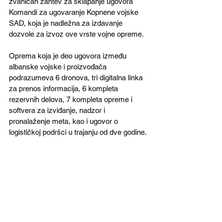
zvaničan zahtev za sklapanje ugovora 
Komandi za ugovaranje Kopnene vojske 
SAD, koja je nadležna za izdavanje 
dozvole za izvoz ove vrste vojne opreme.
Oprema koja je deo ugovora između 
albanske vojske i proizvođača 
podrazumeva 6 dronova, tri digitalna linka 
za prenos informacija, 6 kompleta 
rezervnih delova, 7 kompleta opreme i 
softvera za izviđanje, nadzor i 
pronalaženje meta, kao i ugovor o 
logističkoj podršci u trajanju od dve godine.