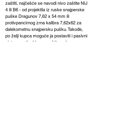
zaštiti, najčešće se navodi nivo zaštite NIJ 
4 ili B6 - od projektila iz ruske snajperske 
puške Dragunov 7,62 x 54 mm ili 
protivpancirnog zrna kalibra 7,62x62 za 
dalekometnu snajpersku pušku. Takođe, 
po želji kupca moguće ja postaviti i pasivni 
sistem protivoklopne zaštite, odnosno 
metalnu rešetku ili kavez, koji štiti posadu 
od dejstva lakih protivoklopnih lansera.
Takođe, moguća je montaža platformi za 
upad u zgradu, merdevina ili pomagala za 
inženjerijske mašine.
Najčešći korisnici vozila u Americi su 
specijalne policijske jedinice SWAT 
(Special Weapons and Tactics) u više 
gradova i saveznih država. Koriste ga i 
FBI, Služba domovinske bezbednosti 
(Homeland Security) i kancelarije službe 