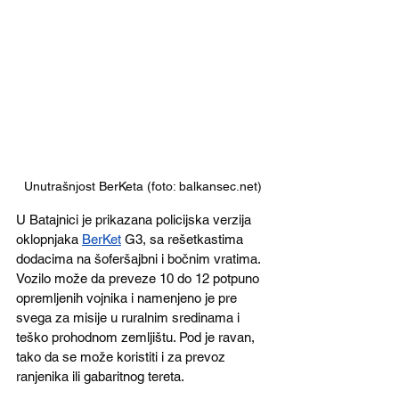
Unutrašnjost BerKeta (foto: balkansec.net)
U Batajnici je prikazana policijska verzija 
oklopnjaka 
BerKet
 G3, sa rešetkastima 
dodacima na šoferšajbni i bočnim vratima. 
Vozilo može da preveze 10 do 12 potpuno 
opremljenih vojnika i namenjeno je pre 
svega za misije u ruralnim sredinama i 
teško prohodnom zemljištu. Pod je ravan, 
tako da se može koristiti i za prevoz 
ranjenika ili gabaritnog tereta.