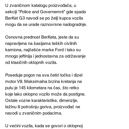
U zvaničnom katalogu proizvođača, u 
sekciji "Police and Governemnt" gde spada 
BerKet G3 navodi se po želji kupca vozila 
mogu da se urade raznovrsne nadogradnje.
Osnovna prednost BerKeta, jeste da su 
napravljena na šasijama teških civilnih 
kamiona, najčešće marke Ford i tako su 
mnogo jeftinija i jednostavna za održavanje 
od klasičnih oklopnih vozila.
Poseduje pogon na sva četiri točka i dizel 
motor V8. Maksimalna brzina kretanja na 
putu je 145 kilometara na čas, što retko 
koje lako oklopno vozilo može da postigne. 
Ostale vozne karakteristike, dimenzije, 
težinu ili potrošnju goriva, proizvođač ne 
navodi u zvaničnim podacima.
U većini vozila, kada se govori o oklopnoj 