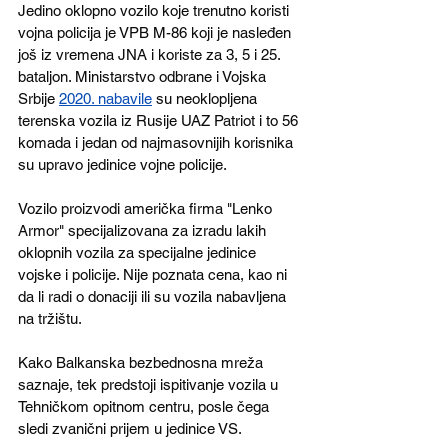
Jedino oklopno vozilo koje trenutno koristi 
vojna policija je VPB M-86 koji je nasleđen 
još iz vremena JNA i koriste za 3, 5 i 25. 
bataljon. Ministarstvo odbrane i Vojska 
Srbije 
2020. nabavile
 su neoklopljena 
terenska vozila iz Rusije UAZ Patriot i to 56 
komada i jedan od najmasovnijih korisnika 
su upravo jedinice vojne policije.
Vozilo proizvodi američka firma "Lenko 
Armor" specijalizovana za izradu lakih 
oklopnih vozila za specijalne jedinice 
vojske i policije. Nije poznata cena, kao ni 
da li radi o donaciji ili su vozila nabavljena 
na tržištu. 
Kako Balkanska bezbednosna mreža 
saznaje, tek predstoji ispitivanje vozila u 
Tehničkom opitnom centru, posle čega 
sledi zvanični prijem u jedinice VS.