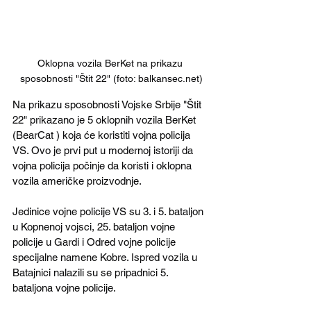
Oklopna vozila BerKet na prikazu 
sposobnosti "Štit 22" (foto: balkansec.net)
Na prikazu sposobnosti Vojske Srbije "Štit 
22" prikazano je 5 oklopnih vozila BerKet 
(BearCat ) koja će koristiti vojna policija 
VS. Ovo je prvi put u modernoj istoriji da 
vojna policija počinje da koristi i oklopna 
vozila američke proizvodnje. 
Jedinice vojne policije VS su 3. i 5. bataljon 
u Kopnenoj vojsci, 25. bataljon vojne 
policije u Gardi i Odred vojne policije 
specijalne namene Kobre. Ispred vozila u 
Batajnici nalazili su se pripadnici 5. 
bataljona vojne policije.