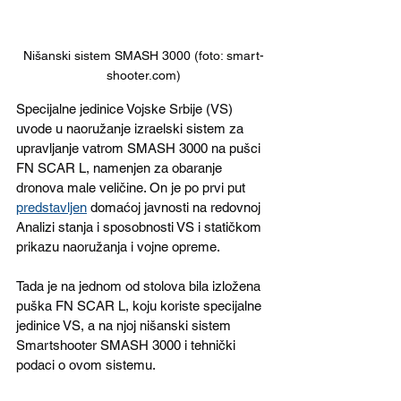
Nišanski sistem SMASH 3000 (foto: smart-
shooter.com)
Specijalne jedinice Vojske Srbije (VS) 
uvode u naoružanje izraelski sistem za 
upravljanje vatrom SMASH 3000 na pušci 
FN SCAR L, namenjen za obaranje 
dronova male veličine. On je po prvi put 
predstavljen
 domaćoj javnosti na redovnoj 
Analizi stanja i sposobnosti VS i statičkom 
prikazu naoružanja i vojne opreme.
Tada je na jednom od stolova bila izložena 
puška FN SCAR L, koju koriste specijalne 
jedinice VS, a na njoj nišanski sistem 
Smartshooter SMASH 3000 i tehnički 
podaci o ovom sistemu.