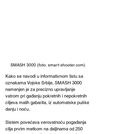
SMASH 3000 (foto: smart-shooter.com)
Kako se navodi u informativnom listu sa 
oznakama Vojske Srbije, SMASH 3000 
namenjen je za precizno upravljanje 
vatrom pri gađanju pokretnih i nepokretnih 
ciljeva malih gabarita, iz automatske puške 
danju i noću. 
Sistem povećava verovatnoću pogađanja 
cilja prvim metkom na daljinama od 250 