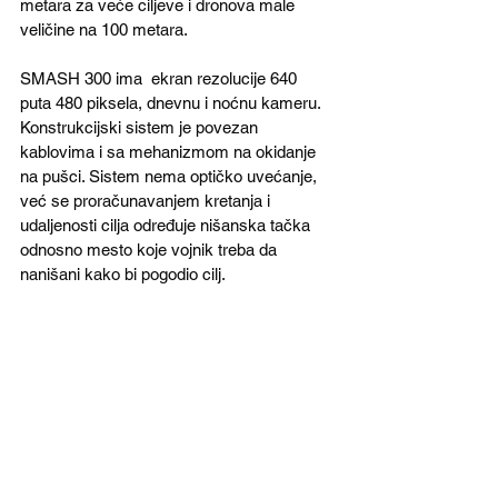
metara za veće ciljeve i dronova male 
veličine na 100 metara. 
SMASH 300 ima  ekran rezolucije 640 
puta 480 piksela, dnevnu i noćnu kameru. 
Konstrukcijski sistem je povezan 
kablovima i sa mehanizmom na okidanje 
na pušci. Sistem nema optičko uvećanje, 
već se proračunavanjem kretanja i 
udaljenosti cilja određuje nišanska tačka 
odnosno mesto koje vojnik treba da 
nanišani kako bi pogodio cilj.