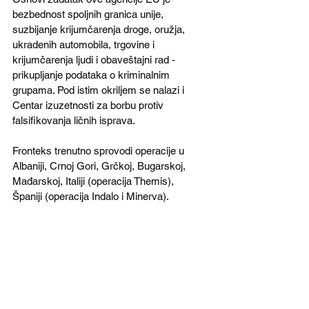
bezbednost spoljnih granica unije, 
suzbijanje krijumčarenja droge, oružja, 
ukradenih automobila, trgovine i 
krijumčarenja ljudi i obaveštajni rad - 
prikupljanje podataka o kriminalnim 
grupama. Pod istim okriljem se nalazi i 
Centar izuzetnosti za borbu protiv 
falsifikovanja ličnih isprava.
Fronteks trenutno sprovodi operacije u 
Albaniji, Crnoj Gori, Grčkoj, Bugarskoj, 
Mađarskoj, Italiji (operacija Themis), 
Španiji (operacija Indalo i Minerva).
Izvršni direktor Fronteksa Fabris Legeri 
obaveštava francusku Žandarmeriju o 