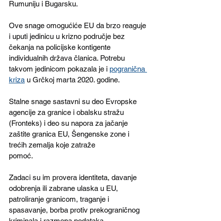
Rumuniju i Bugarsku.
Ove snage omogućiće EU da brzo reaguje 
i uputi jedinicu u krizno područje bez 
čekanja na policijske kontigente 
individualnih država članica. Potrebu 
takvom jedinicom pokazala je i 
pogranična 
kriza
 u Grčkoj marta 2020. godine.  
Stalne snage sastavni su deo Evropske 
agencije za granice i obalsku stražu 
(Fronteks) i deo su napora za jačanje 
zaštite granica EU, Šengenske zone i 
trećih zemalja koje zatraže 
pomoć.
Zadaci su im provera identiteta, davanje 
odobrenja ili zabrane ulaska u EU, 
patroliranje granicom, traganje i 
spasavanje, borba protiv prekograničnog 
kriminala i razmena podataka.