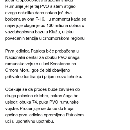
Rumunije jer je taj PVO sistem stigao 
svega nekoliko dana nakon još dva 
borbena aviona F-16, i u momentu kada se 
najavljuje ulaganje od 130 miliona dolara u 
vazduhoplovnu bazu u Klužu, u jeku 
povećanih tenzija u crnomorskom regionu.
Prva jedinica Patriota biće prebačena u 
Nacionalni centar za obuku PVO snaga 
rumunske vojske u luci Konstanca na 
Crnom Moru, gde će biti obavljeno 
prihvatno testiranje i prijem nove tehnike.
Očekuje se da proces bude završen do 
druge polovine oktobra, nakon čega će 
uslediti obuka 74. puka PVO rumunske 
vojske. Procenjuje se da će do kraja 
godine prva jedinica opremljena Patriotom 
ući u uporetivnu upotrebu.