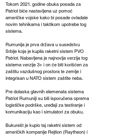
Tokom 2021. godine obuka posada za 
Patriot biće nastavljena uz pomoć 
američke vojske kako bi posade ovladale 
novim tehnikama i taktikom upotrebe tog 
sistema.
Rumunija je prva država u susedstvu 
Srbije koja je kupila raketni sistem PVO 
Patriot. Nabavljena je najnovija verzija tog 
sistema verzije 3+ i on će biti korišćen za 
zaštitu vazdušnog prostora te zemlje i 
integrisan u NATO sistem zaštite neba.
Pre dolaska glavnih elemenata sistema 
Patriot Rumuniji su bili isporučena oprema 
logističke podrške, uređaji za testiranje i 
komunikaciju kao i simulatori za obuku. 
Bukurešt je kupio taj raketni sistem od 
američkih kompanije Rejtion (Raytheon) i 