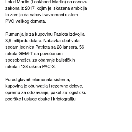
Lokid Martin (Lockheed-Martin) na osnovu 
zakona iz 2017. kojim je iskazana ambicija 
te zemlje da nabavi savremeni sistem 
PVO velikog dometa. 
Rumunija je za kupovinu Patriota izdvojila 
3,9 milijarde dolara. Nabavka obuhvata 
sedam jedinica Patriota sa 28 lansera, 56 
raketa GEM-T sa povećanom 
sposobnošću za obaranje balističkih 
raketa i 128 raketa PAC-3.
Pored glavnih elemenata sistema, 
kupovina je obuhvatila i rezervne delove, 
opremu za održavanje, paket za logističku 
podrške i usluge obuke i kriptografiju.