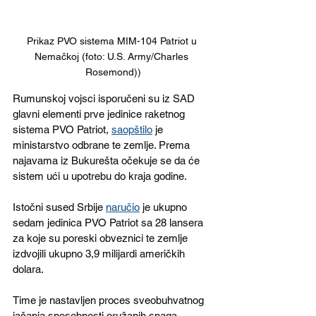
Prikaz PVO sistema MIM-104 Patriot u 
Nemačkoj (foto: U.S. Army/Charles 
Rosemond))
Rumunskoj vojsci isporučeni su iz SAD 
glavni elementi prve jedinice raketnog 
sistema PVO Patriot, 
saopštilo
 je 
ministarstvo odbrane te zemlje. Prema 
najavama iz Bukurešta očekuje se da će 
sistem ući u upotrebu do kraja godine.
Istočni sused Srbije 
naručio
 je ukupno 
sedam jedinica PVO Patriot sa 
28 lansera
za koje su poreski obveznici te zemlje 
izdvojili ukupno 3,9 milijardi američkih 
dolara.
Time je nastavljen proces sveobuhvatnog 
jačanja sposobnosti oružanih snaga 