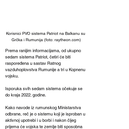
Korisnici PVO sistema Patriot na Balkanu su 
Grčka i Rumunija (foto: raytheon.com)
Prema ranijim informacijama, od ukupno 
sedam sistema Patriot, četiri će biti 
raspoređena u sastav Ratnog 
vazduhoplovstva Rumunije a tri u Kopnenu 
vojsku.
Isporuka svih sedam sistema očekuje se 
do kraja 2022. godine.
Kako navode iz rumunskog Ministarstva 
odbrane, reč je o sistemu koji je isproban u 
aktivnoj upotrebi i u borbi i nakon čijeg 
prijema će vojska te zemlje biti sposobna 