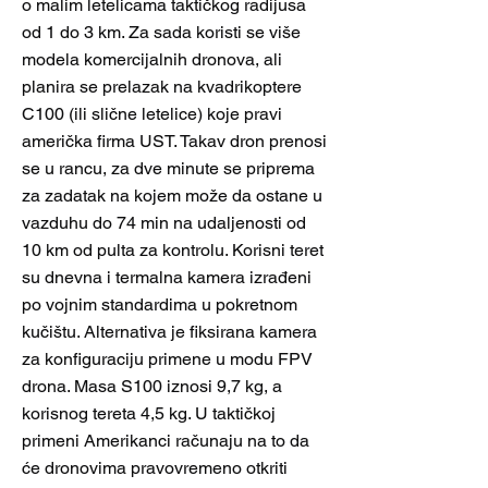
o malim letelicama taktičkog radijusa
od 1 do 3 km. Za sada koristi se više
modela komercijalnih dronova, ali
planira se prelazak na kvadrikoptere
C100 (ili slične letelice) koje pravi
američka firma UST. Takav dron prenosi
se u rancu, za dve minute se priprema
za zadatak na kojem može da ostane u
vazduhu do 74 min na udaljenosti od
10 km od pulta za kontrolu. Korisni teret
su dnevna i termalna kamera izrađeni
po vojnim standardima u pokretnom
kučištu. Alternativa je fiksirana kamera
za konfiguraciju primene u modu FPV
drona. Masa S100 iznosi 9,7 kg, a
korisnog tereta 4,5 kg. U taktičkoj
primeni Amerikanci računaju na to da
će dronovima pravovremeno otkriti