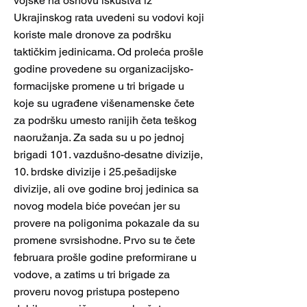
vojske na osnovu iskustva iz
Ukrajinskog rata uvedeni su vodovi koji
koriste male dronove za podršku
taktičkim jedinicama. Od proleća prošle
godine provedene su organizacijsko-
formacijske promene u tri brigade u
koje su ugrađene višenamenske čete
za podršku umesto ranijih četa teškog
naoružanja. Za sada su u po jednoj
brigadi 101. vazdušno-desatne divizije,
10. brdske divizije i 25.pešadijske
divizije, ali ove godine broj jedinica sa
novog modela biće povećan jer su
provere na poligonima pokazale da su
promene svrsishodne. Prvo su te čete
februara prošle godine preformirane u
vodove, a zatims u tri brigade za
proveru novog pristupa postepeno