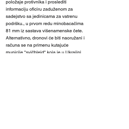
položaje protivnika i proslediti
informaciju oficiru zaduženom za
sadejstvo sa jedinicama za vatrenu
podršku., u prvom redu minobacačima
81 mm iz sastava višenamenske čete.
Alternativno, dronovi će biti naoružani i
računa se na primenu kutajuće
municije "svičblejd" koja je u Ukrajini
prošla kroz borbenu proveru. U vod
drnova uključena su odeljenja za borbu
protiv dronova – 12 ljudi naoružani su
sa lakim prenosim lanserima
protivvazdušne odbrane FIM-92
Stinger, "antidron" sredstvima –
sistemom za otkrivanje dronova Bal
Čatr, puškama za ometanje i
Dronbaster i sistemom za elektronsko
ratovanje Modi.