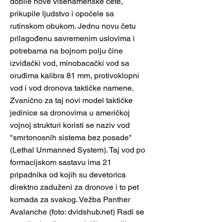
dobile nove višenamenske čete,
prikupile ljudstvo i opočele sa
rutinskom obukom. Jednu novu četu
prilagođenu savremenim uslovima i
potrebama na bojnom polju čine
izviđački vod, minobacački vod sa
oruđima kalibra 81 mm, protivoklopni
vod i vod dronova taktičke namene.
Zvanično za taj novi model taktičke
jedinice sa dronovima u američkoj
vojnoj strukturi koristi se naziv vod
"smrtonosnih sistema bez posade"
(Lethal Unmanned System). Taj vod po
formacijskom sastavu ima 21
pripadnika od kojih su devetorica
direktno zaduženi za dronove i to pet
komada za svakog. Vežba Panther
Avalanche (foto: dvidshub.net) Radi se