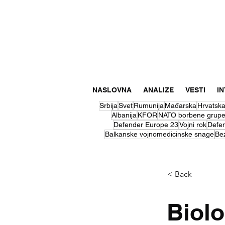
NASLOVNA
ANALIZE
VESTI
I
Srbija
Svet
Rumunija
Mađarska
Hrvatsk
Albanija
KFOR
NATO borbene grup
Defender Europe 23
Vojni rok
Defe
Balkanske vojnomedicinske snage
Be
< Back
Biolo