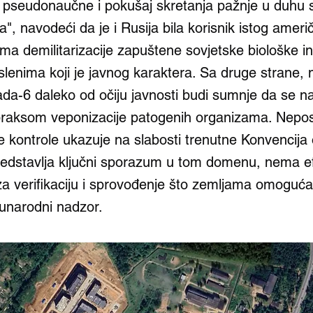
pseudonaučne i pokušaj skretanja pažnje u duhu s
a", navodeći da je i Rusija bila korisnik istog amer
a demilitarizacije zapuštene sovjetske biološke inf
lenima koji je javnog karaktera. Sa druge strane, 
da-6 daleko od očiju javnosti budi sumnje da se na
raksom veponizacije patogenih organizama. Nepos
kontrole ukazuje na slabosti trenutne Konvencija
predstavlja ključni sporazum u tom domenu, nema e
 verifikaciju i sprovođenje što zemljama omoguć
unarodni nadzor.