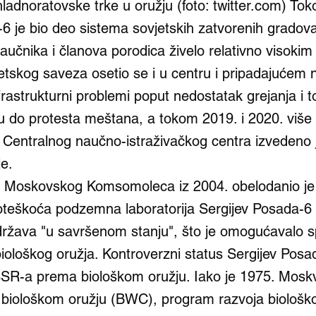
ladnoratovske trke u oružju (foto: twitter.com) To
-6 je bio deo sistema sovjetskih zatvorenih gradov
naučnika i članova porodica živelo relativno visoki
tskog saveza osetio se i u centru i pripadajućem n
frastrukturni problemi poput nedostatak grejanja i 
u do protesta meštana, a tokom 2019. i 2020. više 
. Centralnog naučno-istraživačkog centra izvedeno 
je.
aj Moskovskog Komsomoleca iz 2004. obelodanio je 
oteškoća podzemna laboratorija Sergijev Posada-6 
ržava "u savršenom stanju", što je omogućavalo 
iološkog oružja. Kontroverzni status Sergijev Posad
SR-a prema biološkom oružju. Iako je 1975. Moskv
 biološkom oružju (BWC), program razvoja biološk