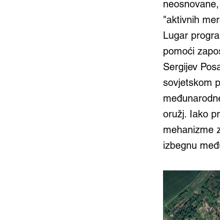
neosnovane, 
"aktivnih mer
Lugar program
pomoći zapos
Sergijev Posa
sovjetskom p
međunarodne 
oružj. Iako 
mehanizme za
izbegnu međ