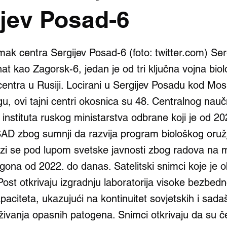
ijev Posad-6
imak centra Sergijev Posad-6 (foto: twitter.com) Se
nat kao Zagorsk-6, jedan je od tri ključna vojna bio
centra u Rusiji. Locirani u Sergijev Posadu kod Mos
u, ovi tajni centri okosnica su 48. Centralnog nau
 instituta ruskog ministarstva odbrane koji je od 2
AD zbog sumnji da razvija program biološkog oružj
zi se pod lupom svetske javnosti zbog radova na mo
gona od 2022. do danas. Satelitski snimci koje je o
st otkrivaju izgradnju laboratorija visoke bezbedno
aciteta, ukazujući na kontinuitet sovjetskih i sadaš
aživanja opasnih patogena. Snimci otkrivaju da su če