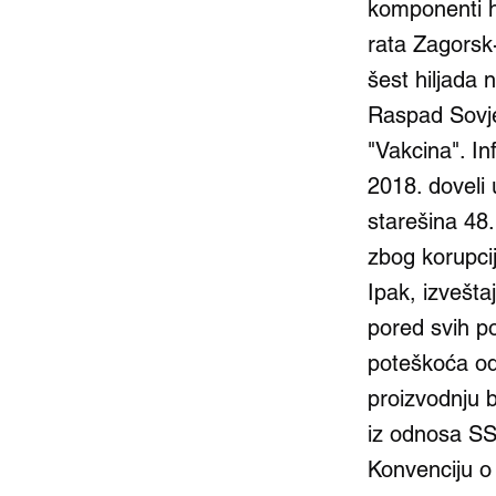
komponenti h
rata Zagorsk
šest hiljada 
Raspad Sovje
"Vakcina". In
2018. doveli 
starešina 48
zbog korupci
Ipak, izvešt
pored svih p
poteškoća od
proizvodnju b
iz odnosa SS
Konvenciju o