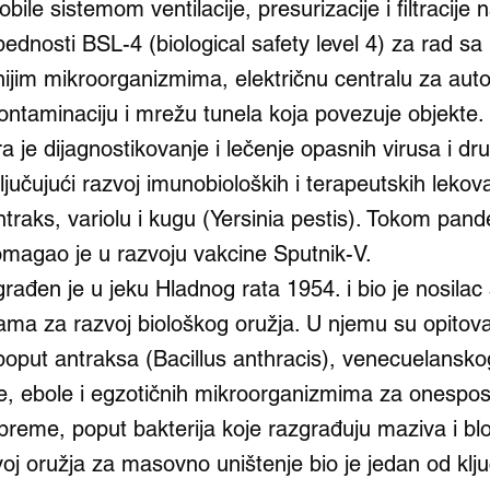
obile sistemom ventilacije, presurizacije i filtracije 
ednosti BSL-4 (biological safety level 4) za rad sa
ijim mikroorganizmima, električnu centralu za aut
ontaminaciju i mrežu tunela koja povezuje objekte.
ra je dijagnostikovanje i lečenje opasnih virusa i dr
jučujući razvoj imunobioloških i terapeutskih lekov
traks, variolu i kugu (Yersinia pestis). Tokom pand
magao je u razvoju vakcine Sputnik-V.
rađen je u jeku Hladnog rata 1954. i bio je nosilac
ama za razvoj biološkog oružja. U njemu su opitova
oput antraksa (Bacillus anthracis), venecuelanskog
le, ebole i egzotičnih mikroorganizmima za onespos
reme, poput bakterija koje razgrađuju maziva i blo
oj oružja za masovno uništenje bio je jedan od klju