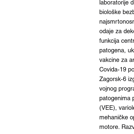
laboratorije d
biološke bezb
najsmrtonosn
odaje za dek
funkcija cent
patogena, ukl
vakcine za an
Covida-19 po
Zagorsk-6 izg
vojnog progr
patogenima p
(VEE), vario
mehaničke op
motore. Razv