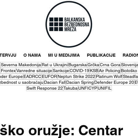
NTERVJU
O NAMA
MI U MEDIJIMA
PUBLIKACIJE
RADIO
a
Severna Makedonija
Rat u Ukrajini
Bugarska
Grčka
Crna Gora
Slovenij
e
Frontex
Vanredne situacije
Sankcije
COVID-19
KSB
Air Policing
Biološko
nder Europe
EADRCC
EUFOR
Neptun Strike 2022
Platinum Wolf
Steadfa
zbednost u saobraćaju
Dacian Fall
Dacian Spring
Defender Europe 20
E
Swift Response 22
Takuba
UNFICYP
UNIFIL
ško oružje: Centar