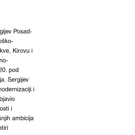
rgijev Posad-
loško-
kve, Kirovu i
čno-
020. pod
a. Sergijev
dernizaciji i
bjavio
sti i
njih ambicija
tiri