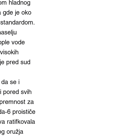
kom hladnog
a gde je oko
m standardom.
aselju
tople vode
visokih
je pred sud
da se i
i pored svih
spremnost za
a-6 proističe
a ratifkovala
og oružja