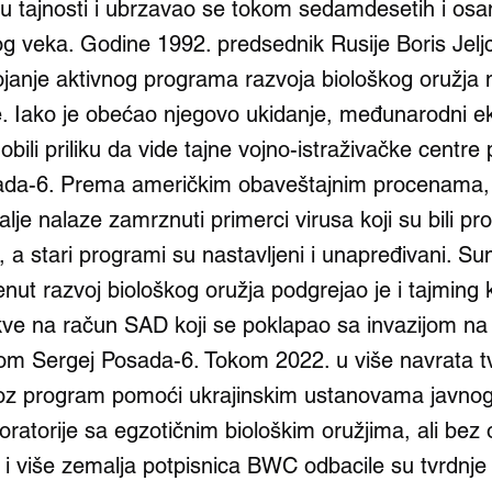
e u tajnosti i ubrzavao se tokom sedamdesetih i os
g veka. Godine 1992. predsednik Rusije Boris Jeljc
ojanje aktivnog programa razvoja biološkog oružja 
e. Iako je obećao njegovo ukidanje, međunarodni ek
obili priliku da vide tajne vojno-istraživačke centre
ada-6. Prema američkim obaveštajnim procenama, 
alje nalaze zamrznuti primerci virusa koji su bili pr
i, a stari programi su nastavljeni i unapređivani. Su
ut razvoj biološkog oružja podgrejao je i tajming 
ve na račun SAD koji se poklapao sa invazijom na 
om Sergej Posada-6. Tokom 2022. u više navrata tv
oz program pomoći ukrajinskim ustanovama javnog
boratorije sa egzotičnim biološkim oružjima, ali bez o
i više zemalja potpisnica BWC odbacile su tvrdnje