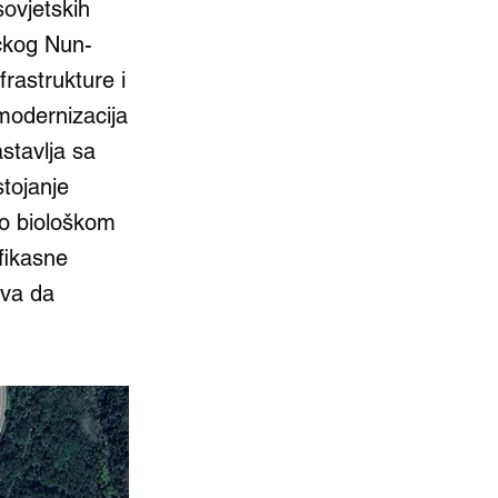
ovjetskih
ičkog Nun-
rastrukture i
modernizacija
stavlja sa
tojanje
 o biološkom
fikasne
ava da