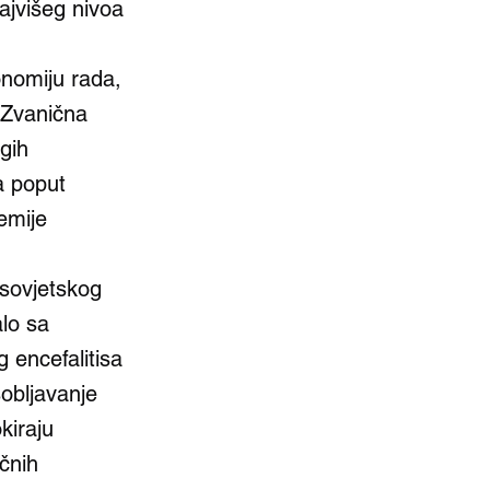
najvišeg nivoa
onomiju rada,
 Zvanična
ugih
a poput
emije
 sovjetskog
lo sa
 encefalitisa
obljavanje
kiraju
čnih