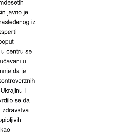
amdesetih
in javno je
nasleđenog iz
sperti
 poput
u centru se
oučavani u
mnje da je
kontroverznih
Ukrajinu i
rdilo se da
 zdravstva
pipljivih
 kao