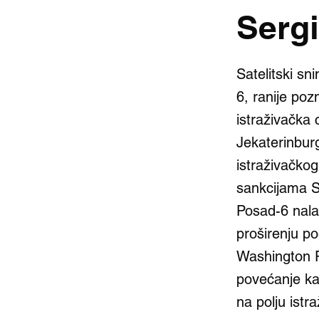
Serg
Satelitski sn
6, ranije poz
istraživačka 
Jekaterinburg
istraživačkog
sankcijama S
Posad-6 nala
proširenju po
Washington Po
povećanje kap
na polju istr