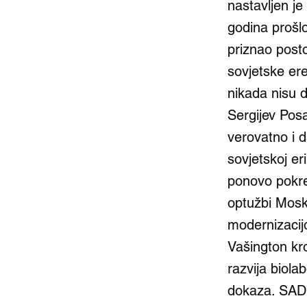
nastavljen j
godina prošlo
priznao post
sovjetske er
nikada nisu d
Sergijev Pos
verovatno i d
sovjetskoj er
ponovo pokren
optužbi Mosk
modernizacij
Vašington kr
razvija biola
dokaza. SAD 