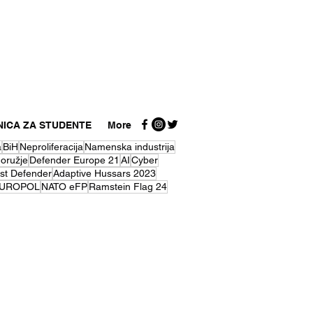
NICA ZA STUDENTE
More
a
BiH
Neproliferacija
Namenska industrija
 oružje
Defender Europe 21
AI
Cyber
st Defender
Adaptive Hussars 2023
UROPOL
NATO eFP
Ramstein Flag 24