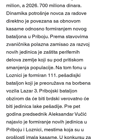
milion, a
2026. 700
miliona dinara.
Dinamika potrošnje novca za radove
direktno je povezana sa obnovom
kasarne odnosno formiranjem novog
bataljona u Priboju. Prema stavovima
zvaničnika polazna zamisao za razvoj
novih jedinica je zaštita perifernih
delova zemlje koji su pod pritiskom
smanjenja populacije. Na tom fonu u
Loznici je formiran 111. pešadisjki
bataljon koji je preoružava na borbena
vozila Lazar 3. Pribojski bataljon
obzirom da će biti brdski verovatno će
biti jedinica lake pešadije. Pre pet
godina predsednik Aleksandar Vučić
najavio je formiranje novih jedinica u
Priboju i Loznici, mestima koja su u
prošlosti imala kasarne. U konkursu za