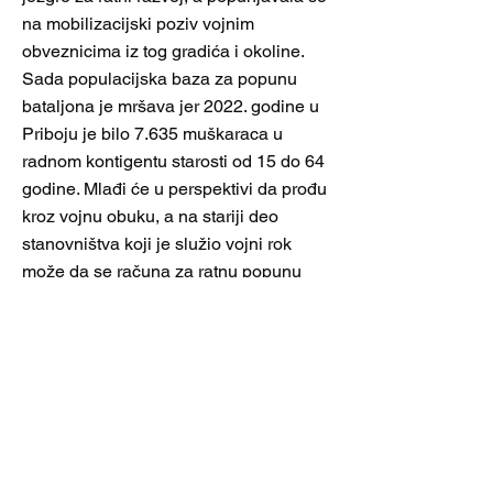
na mobilizacijski poziv vojnim
obveznicima iz tog gradića i okoline.
Sada populacijska baza za popunu
bataljona je mršava jer 2022. godine u
Priboju je bilo 7.635 muškaraca u
radnom kontigentu starosti od 15 do 64
godine. Mlađi će u perspektivi da prođu
kroz vojnu obuku, a na stariji deo
stanovništva koji je služio vojni rok
može da se računa za ratnu popunu
bataljona i za potrebe civilne odbrane.
Prilike su nešto bolje ako se kao izvor
kadra za bataljon obuhvati širi deo
Zlatiborskog okruga.