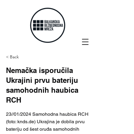
< Back
Nemačka isporučila
Ukrajini prvu bateriju
samohodnih haubica
RCH
23//01/2024 Samohodna haubica RCH
(foto: knds.de) Ukrajina je dobila prvu
bateriju od šest oruđa samohodnih