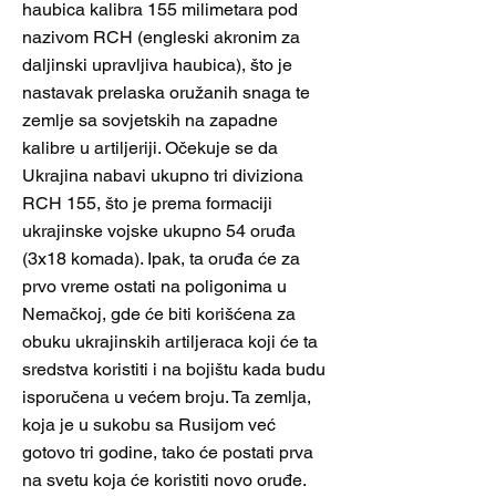
haubica kalibra 155 milimetara pod
nazivom RCH (engleski akronim za
daljinski upravljiva haubica), što je
nastavak prelaska oružanih snaga te
zemlje sa sovjetskih na zapadne
kalibre u artiljeriji. Očekuje se da
Ukrajina nabavi ukupno tri diviziona
RCH 155, što je prema formaciji
ukrajinske vojske ukupno 54 oruđa
(3x18 komada). Ipak, ta oruđa će za
prvo vreme ostati na poligonima u
Nemačkoj, gde će biti korišćena za
obuku ukrajinskih artiljeraca koji će ta
sredstva koristiti i na bojištu kada budu
isporučena u većem broju. Ta zemlja,
koja je u sukobu sa Rusijom već
gotovo tri godine, tako će postati prva
na svetu koja će koristiti novo oruđe.