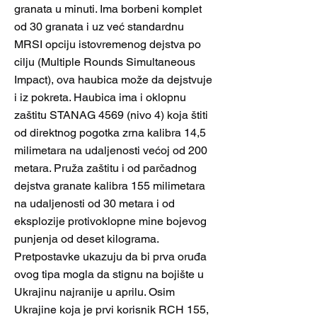
granata u minuti. Ima borbeni komplet
od 30 granata i uz već standardnu
MRSI opciju istovremenog dejstva po
cilju (Multiple Rounds Simultaneous
Impact), ova haubica može da dejstvuje
i iz pokreta. Haubica ima i oklopnu
zaštitu STANAG 4569 (nivo 4) koja štiti
od direktnog pogotka zrna kalibra 14,5
milimetara na udaljenosti većoj od 200
metara. Pruža zaštitu i od parčadnog
dejstva granate kalibra 155 milimetara
na udaljenosti od 30 metara i od
eksplozije protivoklopne mine bojevog
punjenja od deset kilograma.
Pretpostavke ukazuju da bi prva oruđa
ovog tipa mogla da stignu na bojište u
Ukrajinu najranije u aprilu. Osim
Ukrajine koja je prvi korisnik RCH 155,