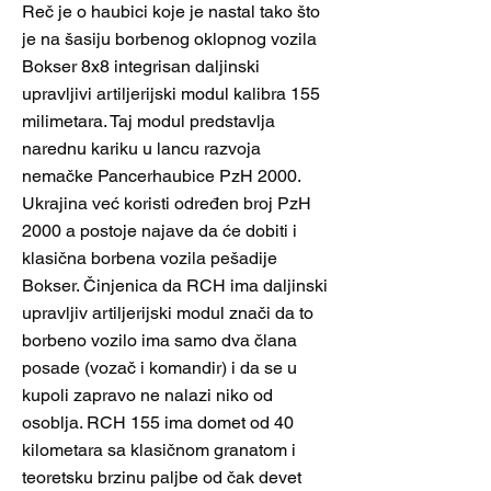
Reč je o haubici koje je nastal tako što
je na šasiju borbenog oklopnog vozila
Bokser 8x8 integrisan daljinski
upravljivi artiljerijski modul kalibra 155
milimetara. Taj modul predstavlja
narednu kariku u lancu razvoja
nemačke Pancerhaubice PzH 2000.
Ukrajina već koristi određen broj PzH
2000 a postoje najave da će dobiti i
klasična borbena vozila pešadije
Bokser. Činjenica da RCH ima daljinski
upravljiv artiljerijski modul znači da to
borbeno vozilo ima samo dva člana
posade (vozač i komandir) i da se u
kupoli zapravo ne nalazi niko od
osoblja. RCH 155 ima domet od 40
kilometara sa klasičnom granatom i
teoretsku brzinu paljbe od čak devet