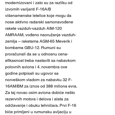
modernizovani i zato su za razliku od
izvornih varijanti F-16A/B
višenamenske letelice koje mogu da
nose aktivno radarski samonavođene
rakete vazduh-vazduh AIM-120
AMRAAM, vođeno naoružanje vazduh-
zemlja – raketama AGM-65 Meverik i
bombama GBU-12. Rumuni su
proračunali da se u odnosnu cena-
efikasnost treba nastaviti sa nabavkom
polovnih aviona i 4. novembra ove
godine potpisali su ugovor sa
norveškom vladom za nabavku 32 F-
16AM/BM za iznos od 388 miliona evra.
Za taj novac osim aviona dobiće nešto
rezervnih motora i delova i alata za
održavanje i obuku tehničara. Prvi F-16
biće primljeni u rumunsku avijaciju u