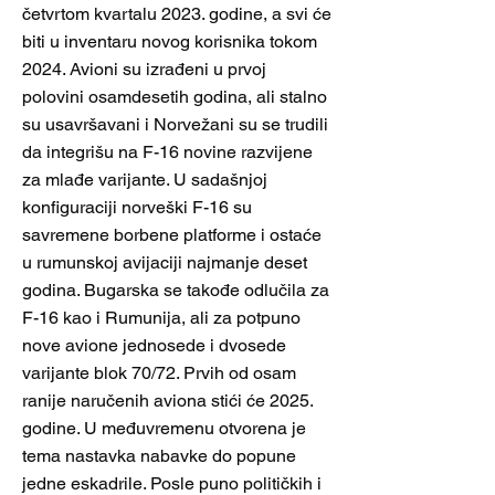
četvrtom kvartalu 2023. godine, a svi će
biti u inventaru novog korisnika tokom
2024. Avioni su izrađeni u prvoj
polovini osamdesetih godina, ali stalno
su usavršavani i Norvežani su se trudili
da integrišu na F-16 novine razvijene
za mlađe varijante. U sadašnjoj
konfiguraciji norveški F-16 su
savremene borbene platforme i ostaće
u rumunskoj avijaciji najmanje deset
godina. Bugarska se takođe odlučila za
F-16 kao i Rumunija, ali za potpuno
nove avione jednosede i dvosede
varijante blok 70/72. Prvih od osam
ranije naručenih aviona stići će 2025.
godine. U međuvremenu otvorena je
tema nastavka nabavke do popune
jedne eskadrile. Posle puno političkih i