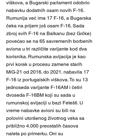
viškova, a Bugarski parlament odobrio
nabavku dodatnih osam novih F-16.
Rumunija već ima 17 F-16, a Bugarska
čeka na prijem još osam F-16. Sada
zbroj svih F-16 na Balkanu (bez Grčke)
povećao se na 65 savremenih borbenih
aviona u tri različite varijante kod dva
korisnika. Rumunska avijacija je kao
prvi korak u procesu zamene starih
MiG-21 od 2016. do 2021. nabavila 17
F-16 iz portugalskih viškova. To su 13
jednoseda varijante F-16AM i četiri
dvoseda F-16BM koji su sada u
rumunskoj avijaciji u bazi Fetešti. U
vreme nabavke avioni su bili na
polovini utoršenog životnog veka sa
približno 4.000 preostalih časova
naleta po primerku. Oni su