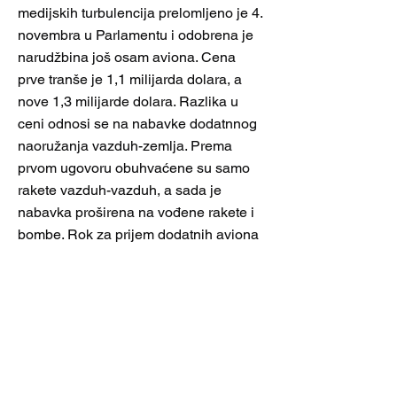
medijskih turbulencija prelomljeno je 4.
novembra u Parlamentu i odobrena je
narudžbina još osam aviona. Cena
prve tranše je 1,1 milijarda dolara, a
nove 1,3 milijarde dolara. Razlika u
ceni odnosi se na nabavke dodatnnog
naoružanja vazduh-zemlja. Prema
prvom ugovoru obuhvaćene su samo
rakete vazduh-vazduh, a sada je
nabavka proširena na vođene rakete i
bombe. Rok za prijem dodatnih aviona
biće 2027. godina. Za bugarsku
avijaciju F-16 su dugoročno rešenje jer
je njihov resurs zmaja 12.000 časova.
Za poređenje resurs MiG-29 nakon
remonta je 10 godina ili 700 časova
odnosno ceni se da je ostvarivo 70
časova za jednu godinu. Doduše,