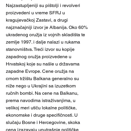
Najzastupljeniji su pištolji i revolveri
proizvedeni u vreme SFRJ u
kragujevačkoj Zastavi, a drugi
najznačajniji izvor je Albanija. Oko 60%
ukradenog oružja iz vojnih skladišta te
zemlje 1997. i dalje nalazi u rukama
stanovništva. Treći izvor su kopije
zapadnog oružja proizvedene u
Hrvatskoj koje su našle u državama
zapadne Evrope. Cene oružja na
crnom tržištu Balkana generalno su
niže nego u Ukrajini sa izuzetkom
ručnih bombi. Na cene na Balkanu,
prema navodima istraživanjima, u
velikoj meri utiču lokalne političke,
ekonomske i druge specifičnosti. U
slučaju Bosne i Hercegovine, skoka
cena izazavaju unutrašnje političke