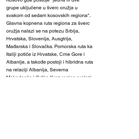
grupe uključene u šverc oružja u
svakom od sedam kosovskih regiona".
Glavna kopnena ruta regiona za šverc
oružja nalazi se na potezu Srbija,
Hrvatska, Slovenija, Ausgtrija,
Mađarska i Slovačka. Pomorska ruta ka
Italiji potiče iz Hrvatske, Crne Gore i
Albanije, a takođe postoji i hibridna ruta
na relaciji Albanija, Severna
Makedonija i Grčka.Kroz region prolazi
i oružje iz Turske a glavna ulazna tačka
je Bugarska. Istraživanje Globalne
inicijative protiv transnacionalnog
organizovanog kriminala zaključuje da
bi nakon završetka rata u Ukrajini
kriminalne grupe sa Balkana mogle da
iskoriste utabanu infrastrukuru i