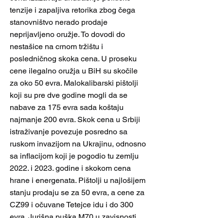
tenzije i zapaljiva retorika zbog čega
stanovništvo nerado prodaje
neprijavljeno oružje. To dovodi do
nestašice na crnom tržištu i
posledničnog skoka cena. U proseku
cene ilegalno oružja u BiH su skočile
za oko 50 evra. Malokalibarski pištolji
koji su pre dve godine mogli da se
nabave za 175 evra sada koštaju
najmanje 200 evra. Skok cena u Srbiji
istraživanje povezuje posredno sa
ruskom invazijom na Ukrajinu, odnosno
sa inflacijom koji je pogodio tu zemlju
2022. i 2023. godine i skokom cena
hrane i energenata. Pištolji u najlošijem
stanju prodaju se za 50 evra, a cene za
CZ99 i očuvane Tetejce idu i do 300
evra. Jurišna puška M70 u zavisnosti