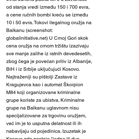
od stanja vredi između 150 i 700 evra,
a cene ručnih bombi kreću se između
10 i 50 evra. Tokovi ilegalnog oružja na
Balkanu (screenshot:
globalinitiative.net) U Crnoj Gori skok
cena oružja na crnom tržištu izazivaju
sve manje zalihe iz ratnih devedesetih,
zbog čega je povećan priliv iz Albanije,
BiH i iz Srbije uključujući Kosovo.
Najtraženiji su pištolji Zastave iz
Kragujevca kao i automat Škorpion
M84 koji organizovane kriminalne
grupe koriste za ubistva. Kriminalne
grupe na Balkanu uglavnom nisu
specijalizovane za trgovinu oružjem,
već im je to usputna delatnost ili ih
nabavljaju od pojedinica. Izuzetak je
Kosovo gde postoje "jedna ili dve